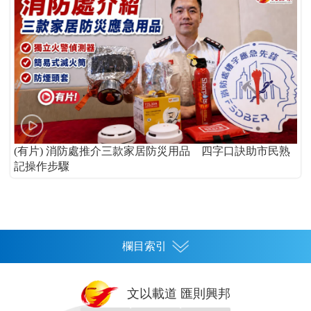
(有片) 消防處推介三款家居防災用品 四字口訣助市民熟
記操作步驟
欄目索引
首頁
文以載道 匯則興邦
香港