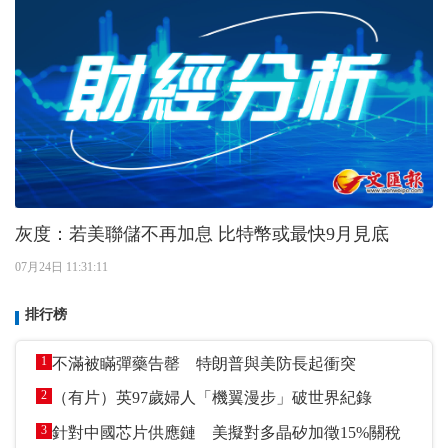
灰度：若美聯儲不再加息 比特幣或最快9月見底
07月24日 11:31:11
排行榜
1
不滿被瞞彈藥告罄 特朗普與美防長起衝突
2
（有片）英97歲婦人「機翼漫步」破世界紀錄
3
針對中國芯片供應鏈 美擬對多晶矽加徵15%關稅