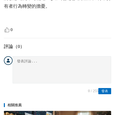
有者行為轉變的擔憂。
0
評論（
0
）
0
/ 255
發表
相關推薦