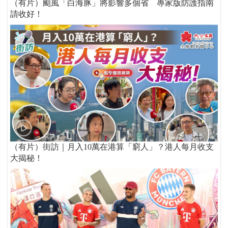
（有片）颱風「白海豚」將影響多個省 專家版防護指南
請收好！
（有片）街訪｜月入10萬在港算「窮人」？港人每月收支
大揭秘！