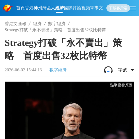
首頁
香港
神州
灣區人
經濟
國際
評論
視頻
軍事
文化
娛樂
生活
教育
體
下載客戶端
香港文匯報
經濟
數字經濟
Strategy打破「永不賣出」策略 首度出售32枚比特幣
Strategy打破「永不賣出」策
略 首度出售32枚比特幣
2026-06-02 15:44:13
數字經濟
字號