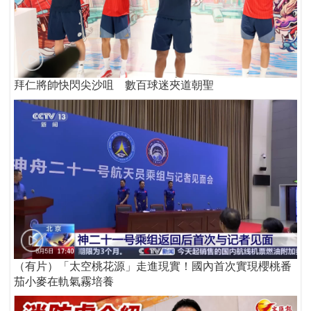
拜仁將帥快閃尖沙咀 數百球迷夾道朝聖
（有片）「太空桃花源」走進現實！國內首次實現櫻桃番
茄小麥在軌氣霧培養