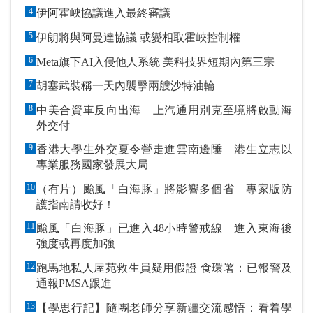
4
伊阿霍峽協議進入最終審議
5
伊朗將與阿曼達協議 或變相取霍峽控制權
6
Meta旗下AI入侵他人系統 美科技界短期內第三宗
7
胡塞武裝稱一天內襲擊兩艘沙特油輪
8
中美合資車反向出海 上汽通用別克至境將啟動海
外交付
9
香港大學生外交夏令營走進雲南邊陲 港生立志以
專業服務國家發展大局
10
（有片）颱風「白海豚」將影響多個省 專家版防
護指南請收好！
11
颱風「白海豚」已進入48小時警戒線 進入東海後
強度或再度加強
12
跑馬地私人屋苑救生員疑用假證 食環署：已報警及
通報PMSA跟進
13
【學思行記】隨團老師分享新疆交流感悟：看着學