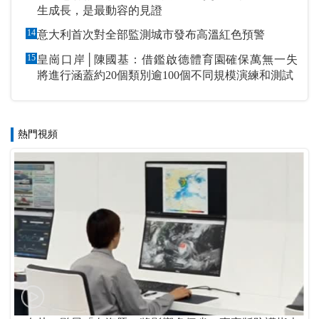
生成長，是最動容的見證
14
意大利首次對全部監測城市發布高溫紅色預警
15
皇崗口岸│陳國基：借鑑啟德體育園確保萬無一失
將進行涵蓋約20個類別逾100個不同規模演練和測試
熱門視頻