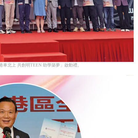
「港車北上 共創明TEEN 助學築夢」啟動禮。