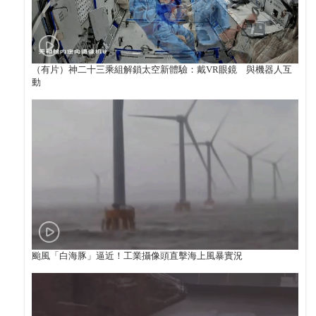
（有片）神二十三乘組解鎖太空新體驗：戴VR眼鏡 與機器人互
動
颱風「白海豚」逼近！工業攝像頭直擊海上風暴實況