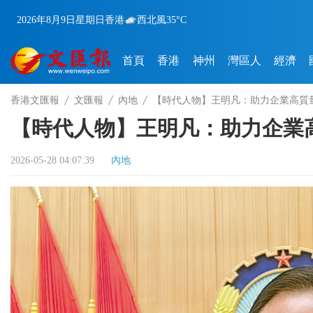
2026年8月9日
星期日
香港
西北風
35°C
首頁
香港
神州
灣區人
經濟
香港文匯報
文匯報
內地
【時代人物】王明凡：助力企業高質
【時代人物】王明凡：助力企業
2026-05-28 04:07:39
內地