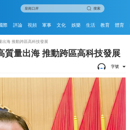
搜索
國際
評論
視頻
軍事
文化
娛樂
生活
教育
體育
量出海 推動跨區高科技發展
高質量出海 推動跨區高科技發展
字號