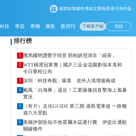
媒體矩陣
爆料專線
文匯報
香港仔
海外版
科技
專題
專欄
圖集
匯周刊
下載客戶端
登錄
排行榜
1
獲馬國明讚疊字得意 郭柏妍澄清非「綠茶」
2
WTT橫濱冠軍賽｜國乒三朵金花圍剿張本美和
今日賽程公布
3
深圳「科技奇觀」吸客 老外入境增逾兩成
4
颱風「白海豚」逼近！工業攝像頭直擊海上風暴
實況
5
（有片）去街GUIDE 第三期 港島電車遊 一路暢
遊六大景點
6
美稱伊朗告知不收霍爾木茲通行費 伊提出通航
關鍵條件