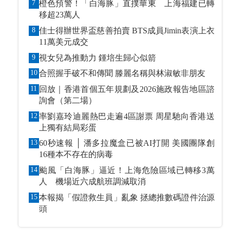
7
橙色預警！「白海豚」直撲華東 上海福建已轉
移超23萬人
8
佳士得辦世界盃慈善拍賣 BTS成員Jimin表演上衣
11萬美元成交
9
視女兒為推動力 鍾培生歸心似箭
10
合照握手破不和傳聞 滕麗名稱與林淑敏非朋友
11
回放｜香港首個五年規劃及2026施政報告地區諮
詢會（第二場）
12
率劉嘉玲迪麗熱巴走遍4區謝票 周星馳向香港送
上獨有結局彩蛋
13
60秒速報 │ 潘多拉魔盒已被AI打開 美國團隊創
16種本不存在的病毒
14
颱風「白海豚」逼近！上海危險區域已轉移3萬
人 機場近六成航班調減取消
15
本報揭「假證救生員」亂象 拯總推數碼證件治源
頭