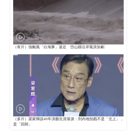
（有片）強颱風「白海豚」逼近 岱山縣沿岸風浪加劇
（多片）梁家輝談40年演藝生涯落淚：到內地拍戲不是「北上」，
是「回歸」