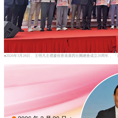
●2026年3月28日﹐ 王明凡主禮慶祝香港廣西社團總會成立20周年 、