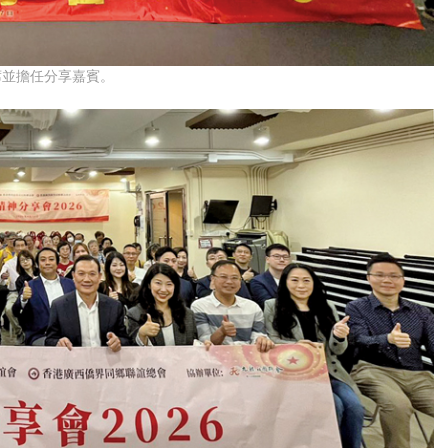
席並擔任分享嘉賓。