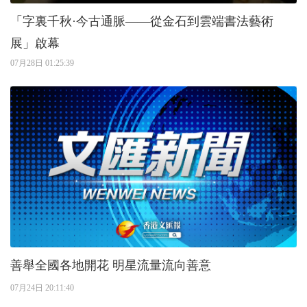
「字裏千秋·今古通脈——從金石到雲端書法藝術
展」啟幕
07月28日 01:25:39
善舉全國各地開花 明星流量流向善意
07月24日 20:11:40