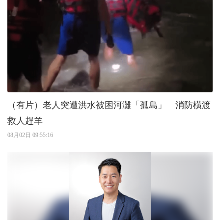
（有片）老人突遭洪水被困河灘「孤島」 消防橫渡
救人趕羊
08月02日 09:55:16