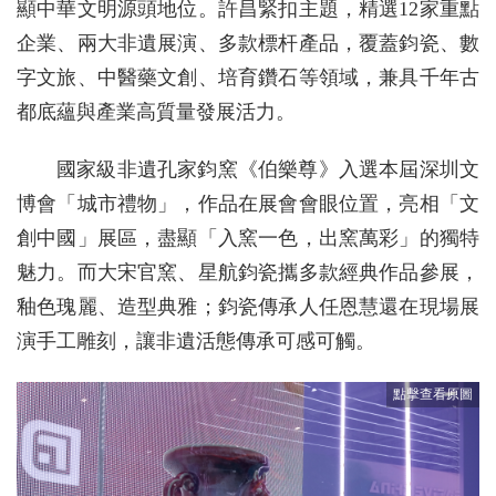
顯中華文明源頭地位。許昌緊扣主題，精選12家重點
企業、兩大非遺展演、多款標杆產品，覆蓋鈞瓷、數
字文旅、中醫藥文創、培育鑽石等領域，兼具千年古
都底蘊與產業高質量發展活力。
國家級非遺孔家鈞窯《伯樂尊》入選本屆深圳文
博會「城市禮物」，作品在展會會眼位置，亮相「文
創中國」展區，盡顯「入窯一色，出窯萬彩」的獨特
魅力。而大宋官窯、星航鈞瓷攜多款經典作品參展，
釉色瑰麗、造型典雅；鈞瓷傳承人任恩慧還在現場展
演手工雕刻，讓非遺活態傳承可感可觸。