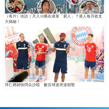
（有片）街訪｜月入10萬在港算「窮人」？港人每月收支
大揭秘！
拜仁將帥快閃尖沙咀 數百球迷夾道朝聖