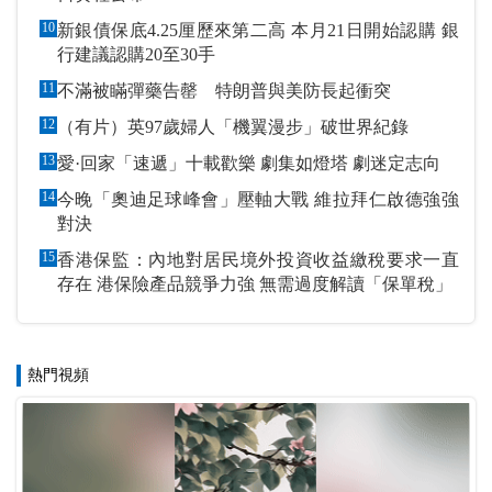
10
新銀債保底4.25厘歷來第二高 本月21日開始認購 銀
行建議認購20至30手
11
不滿被瞞彈藥告罄 特朗普與美防長起衝突
12
（有片）英97歲婦人「機翼漫步」破世界紀錄
13
愛·回家「速遞」十載歡樂 劇集如燈塔 劇迷定志向
14
今晚「奧迪足球峰會」壓軸大戰 維拉拜仁啟德強強
對決
15
香港保監：內地對居民境外投資收益繳稅要求一直
存在 港保險產品競爭力強 無需過度解讀「保單稅」
熱門視頻