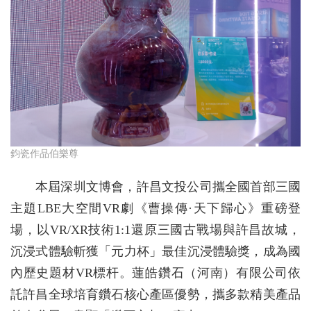
鈞瓷作品伯樂尊
本屆深圳文博會，許昌文投公司攜全國首部三國
主題LBE大空間VR劇《曹操傳·天下歸心》重磅登
場，以VR/XR技術1:1還原三國古戰場與許昌故城，
沉浸式體驗斬獲「元力杯」最佳沉浸體驗獎，成為國
內歷史題材VR標杆。蓮皓鑽石（河南）有限公司依
託許昌全球培育鑽石核心產區優勢，攜多款精美產品