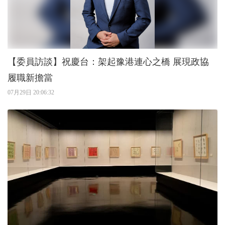
【委員訪談】祝慶台：架起豫港連心之橋 展現政協
履職新擔當
07月29日 20:06:32