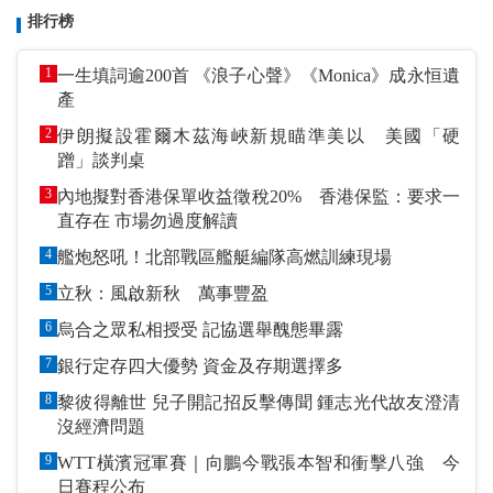
排行榜
1
一生填詞逾200首 《浪子心聲》《Monica》成永恒遺
產
2
伊朗擬設霍爾木茲海峽新規瞄準美以 美國「硬
蹭」談判桌
3
內地擬對香港保單收益徵稅20% 香港保監：要求一
直存在 市場勿過度解讀
4
艦炮怒吼！北部戰區艦艇編隊高燃訓練現場
5
立秋：風啟新秋 萬事豐盈
6
烏合之眾私相授受 記協選舉醜態畢露
7
銀行定存四大優勢 資金及存期選擇多
8
黎彼得離世 兒子開記招反擊傳聞 鍾志光代故友澄清
沒經濟問題
9
WTT橫濱冠軍賽｜向鵬今戰張本智和衝擊八強 今
日賽程公布