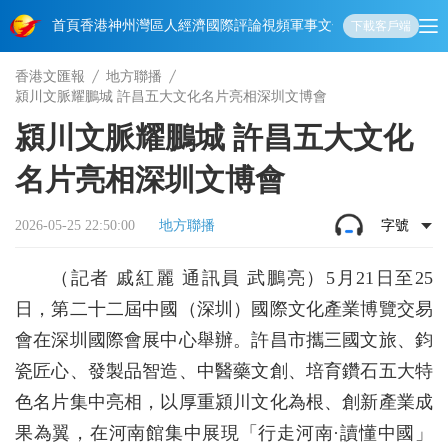
首頁
香港
神州
灣區人
經濟
國際
評論
視頻
軍事
文化
娛樂
生活
教育
體
下載客戶端
香港文匯報
地方聯播
潁川文脈耀鵬城 許昌五大文化名片亮相深圳文博會
潁川文脈耀鵬城 許昌五大文化
名片亮相深圳文博會
2026-05-25 22:50:00
地方聯播
字號
（記者 戚紅麗 通訊員 武鵬亮）5月21日至25
日，第二十二屆中國（深圳）國際文化產業博覽交易
會在深圳國際會展中心舉辦。許昌市攜三國文旅、鈞
瓷匠心、發製品智造、中醫藥文創、培育鑽石五大特
色名片集中亮相，以厚重潁川文化為根、創新產業成
果為翼，在河南館集中展現「行走河南·讀懂中國」