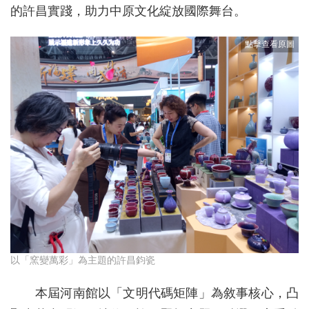
的許昌實踐，助力中原文化綻放國際舞台。
以「窯變萬彩」為主題的許昌鈞瓷
本屆河南館以「文明代碼矩陣」為敘事核心，凸