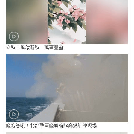
立秋：風啟新秋 萬事豐盈
艦炮怒吼！北部戰區艦艇編隊高燃訓練現場