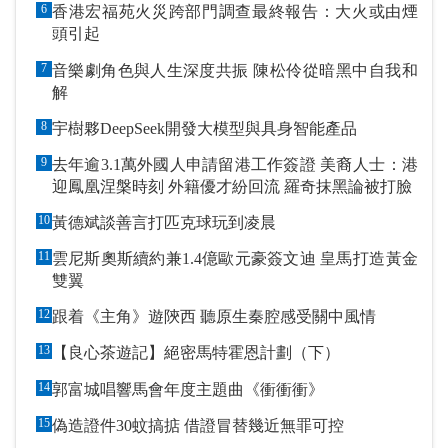
6
香港宏福苑火災跨部門調查最終報告：大火或由煙
頭引起
7
音樂劇角色與人生深度共振 陳松伶從暗黑中自我和
解
8
宇樹夥DeepSeek開發大模型與具身智能產品
9
去年逾3.1萬外國人申請留港工作簽證 美裔人士：港
迎鳳凰涅槃時刻 外籍優才紛回流 羅奇抹黑論被打臉
10
黃德斌談善言打匹克球玩到凌晨
11
雲尼斯奧斯續約兼1.4億歐元豪簽文迪 皇馬打造黃金
雙翼
12
跟着《主角》遊陝西 聽原生秦腔感受關中風情
13
【良心茶遊記】絕密馬特霍恩計劃（下）
14
郭富城唱響馬會年度主題曲《衝衝衝》
15
偽造證件30蚊搞掂 借證冒替幾近無罪可控