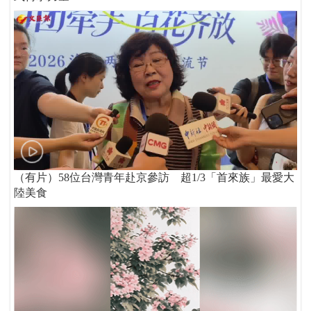
（有片）58位台灣青年赴京參訪 超1/3「首來族」最愛大
陸美食