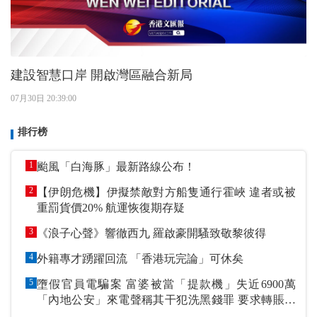
建設智慧口岸 開啟灣區融合新局
07月30日 20:39:00
排行榜
1
颱風「白海豚」最新路線公布！
2
【伊朗危機】伊擬禁敵對方船隻通行霍峽 違者或被
重罰貨價20% 航運恢復期存疑
3
《浪子心聲》響徹西九 羅啟豪開騷致敬黎彼得
4
外籍專才踴躍回流 「香港玩完論」可休矣
5
墮假官員電騙案 富婆被當「提款機」失近6900萬
「內地公安」來電聲稱其干犯洗黑錢罪 要求轉賬到
指定戶口作「保證金」