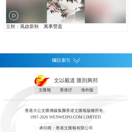
立秋：風啟新秋 萬事豐盈
欄目索引
首頁
文以載道 匯則興邦
香港
文匯報
香港仔
海外版
神州
灣區生活
灣區企業
灣區文化
灣區旅遊
灣區人
灣區人才
灣區政策
灣區服務易
經濟
財經
地產
投資
財評
數字經濟
經湋論
香港大公文匯傳媒集團香港文匯報版權所有。
國際
1997-2026 WENWEIPO.COM LIMITED.
評論
社評
評論
快評
來論
視頻
新聞
訪談
直播
經湋論
承印商：香港文匯報有限公司