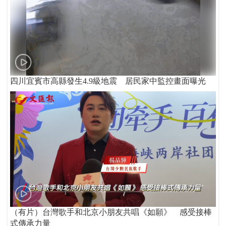
四川宜賓市高縣發生4.9級地震 居民家中監控畫面曝光
（有片）台灣歌手和北京小朋友共唱《如願》 感受接棒
式傳承力量