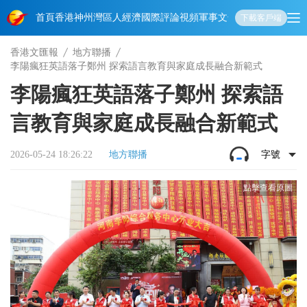
首頁
香港
神州
灣區人
經濟
國際
評論
視頻
軍事
文化
娛樂
生活
教育
體
下載客戶端
香港文匯報
地方聯播
李陽瘋狂英語落子鄭州 探索語言教育與家庭成長融合新範式
李陽瘋狂英語落子鄭州 探索語
言教育與家庭成長融合新範式
2026-05-24 18:26:22
地方聯播
字號