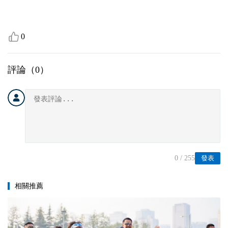
0
評論（
0
）
0
/ 255
發表
相關推薦