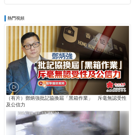
熱門視頻
（有片）鄧炳強批記協換屆「黑箱作業」 斥毫無認受性
及公信力