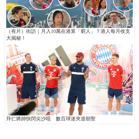
（有片）街訪｜月入10萬在港算「窮人」？港人每月收支
大揭秘！
拜仁將帥快閃尖沙咀 數百球迷夾道朝聖