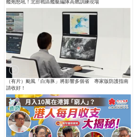
艦炮怒吼！北部戰區艦艇編隊高燃訓練現場
（有片）颱風「白海豚」將影響多個省 專家版防護指南
請收好！