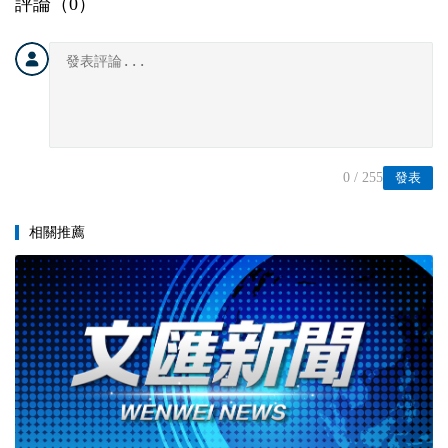
評論（
0
）
0
/ 255
發表
相關推薦