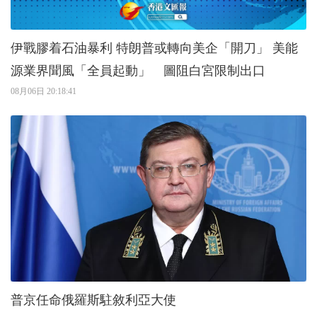
伊戰膠着石油暴利 特朗普或轉向美企「開刀」 美能
源業界聞風「全員起動」 圖阻白宮限制出口
08月06日 20:18:41
普京任命俄羅斯駐敘利亞大使