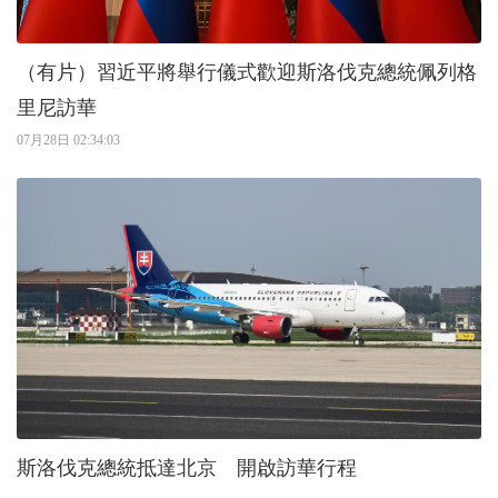
（有片）習近平將舉行儀式歡迎斯洛伐克總統佩列格
里尼訪華
07月28日 02:34:03
斯洛伐克總統抵達北京 開啟訪華行程