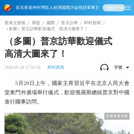
首頁
香港
神州
灣區人
經濟
國際
評論
視頻
軍事
文化
娛樂
生活
教育
體
下載客戶端
香港文匯報
專題
國際
普京訪華
即时新闻
（多圖）普京訪華歡迎儀式 高清大圖來了！
（多圖）普京訪華歡迎儀式
高清大圖來了！
2026-05-20 17:55:33
即时新闻
字號
5月20日上午，國家主席習近平在北京人民大會
堂東門外廣場舉行儀式，歡迎俄羅斯總統普京對中國
進行國事訪問。