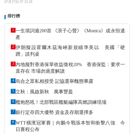
07月27日 07:33:28
排行榜
1
一生填詞逾200首 《浪子心聲》《Monica》成永恒遺
產
2
伊朗擬設霍爾木茲海峽新規瞄準美以 美國「硬
蹭」談判桌
3
內地擬對香港保單收益徵稅20% 香港保監：要求一
直存在 市場勿過度解讀
4
烏合之眾私相授受 記協選舉醜態畢露
5
立秋：風啟新秋 萬事豐盈
6
艦炮怒吼！北部戰區艦艇編隊高燃訓練現場
7
銀行定存四大優勢 資金及存期選擇多
8
WTT橫濱冠軍賽｜向鵬今戰張本智和衝擊八強 今
日賽程公布