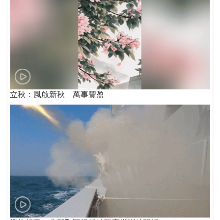
立秋：風啟新秋 萬事豐盈