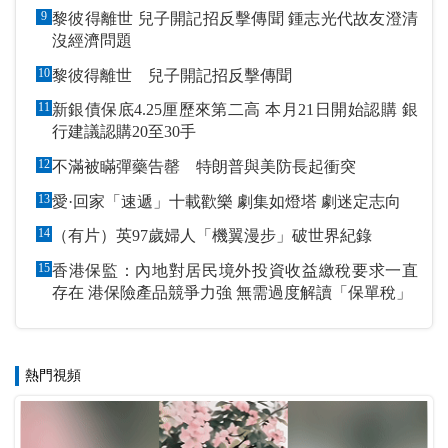
9
黎彼得離世 兒子開記招反擊傳聞 鍾志光代故友澄清
沒經濟問題
10
黎彼得離世 兒子開記招反擊傳聞
11
新銀債保底4.25厘歷來第二高 本月21日開始認購 銀
行建議認購20至30手
12
不滿被瞞彈藥告罄 特朗普與美防長起衝突
13
愛·回家「速遞」十載歡樂 劇集如燈塔 劇迷定志向
14
（有片）英97歲婦人「機翼漫步」破世界紀錄
15
香港保監：內地對居民境外投資收益繳稅要求一直
存在 港保險產品競爭力強 無需過度解讀「保單稅」
熱門視頻