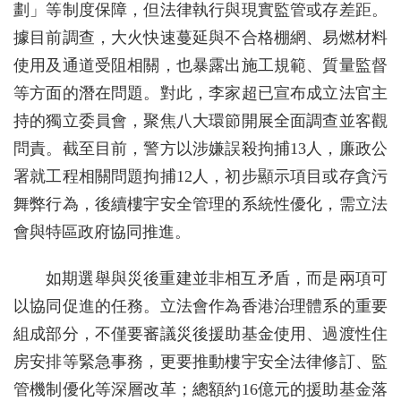
劃」等制度保障，但法律執行與現實監管或存差距。
據目前調查，大火快速蔓延與不合格棚網、易燃材料
使用及通道受阻相關，也暴露出施工規範、質量監督
等方面的潛在問題。對此，李家超已宣布成立法官主
持的獨立委員會，聚焦八大環節開展全面調查並客觀
問責。截至目前，警方以涉嫌誤殺拘捕13人，廉政公
署就工程相關問題拘捕12人，初步顯示項目或存貪污
舞弊行為，後續樓宇安全管理的系統性優化，需立法
會與特區政府協同推進。
如期選舉與災後重建並非相互矛盾，而是兩項可
以協同促進的任務。立法會作為香港治理體系的重要
組成部分，不僅要審議災後援助基金使用、過渡性住
房安排等緊急事務，更要推動樓宇安全法律修訂、監
管機制優化等深層改革；總額約16億元的援助基金落