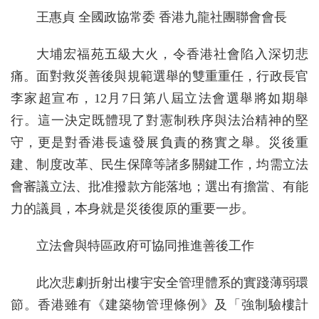
王惠貞 全國政協常委 香港九龍社團聯會會長
大埔宏福苑五級大火，令香港社會陷入深切悲
痛。面對救災善後與規範選舉的雙重重任，行政長官
李家超宣布，12月7日第八屆立法會選舉將如期舉
行。這一決定既體現了對憲制秩序與法治精神的堅
守，更是對香港長遠發展負責的務實之舉。災後重
建、制度改革、民生保障等諸多關鍵工作，均需立法
會審議立法、批准撥款方能落地；選出有擔當、有能
力的議員，本身就是災後復原的重要一步。
立法會與特區政府可協同推進善後工作
此次悲劇折射出樓宇安全管理體系的實踐薄弱環
節。香港雖有《建築物管理條例》及「強制驗樓計