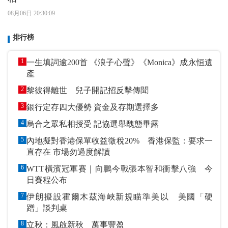
08月06日 20:30:09
排行榜
1
一生填詞逾200首 《浪子心聲》《Monica》成永恒遺
產
2
黎彼得離世 兒子開記招反擊傳聞
3
銀行定存四大優勢 資金及存期選擇多
4
烏合之眾私相授受 記協選舉醜態畢露
5
內地擬對香港保單收益徵稅20% 香港保監：要求一
直存在 市場勿過度解讀
6
WTT橫濱冠軍賽｜向鵬今戰張本智和衝擊八強 今
日賽程公布
7
伊朗擬設霍爾木茲海峽新規瞄準美以 美國「硬
蹭」談判桌
8
立秋：風啟新秋 萬事豐盈