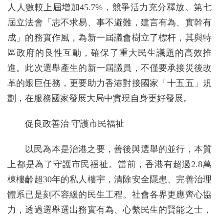
人人數較上屆增加45.7%，競爭活力充分釋放。第七
屆立法會「志不求易、事不避難，建言有為、實幹有
成」的務實作風，為新一屆議會樹立了標杆，其與特
區政府的良性互動，確保了重大民生議題的高效推
進。此次選舉產生的新一屆議員，不僅要承接災後改
革的艱巨任務，更要助力香港對接國家「十五五」規
劃，在服務國家發展大局中實現自身更好發展。
促良政善治 守護市民福祉
以民為本是治港之要，善後與選舉的並行，本質
上都是為了守護市民福祉。當前，香港有超過2.8萬
棟樓齡超30年的私人樓宇，清除安全隱患、完善治理
體系已是刻不容緩的民生工程。社會各界更應齊心協
力，透過選舉選出務實有為、心繫民生的賢能之士，