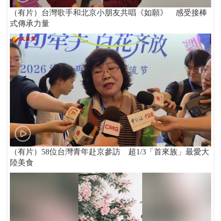
（有片）台灣歌手和北京小朋友共唱《如願》 感受接棒
式傳承力量
（有片）58位台灣青年赴京參訪 超1/3「首來族」最愛大
陸美食