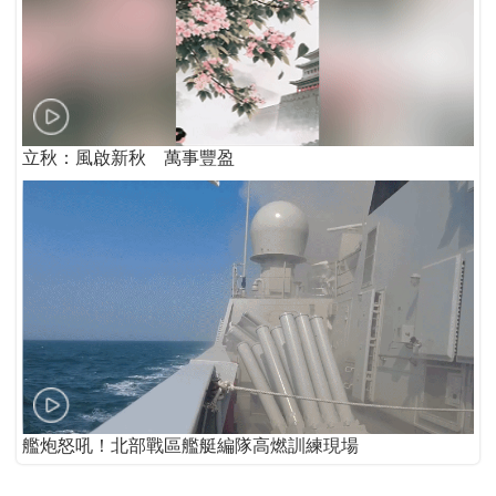
立秋：風啟新秋 萬事豐盈
艦炮怒吼！北部戰區艦艇編隊高燃訓練現場