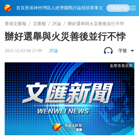
首頁
香港
神州
灣區人
經濟
國際
評論
視頻
軍事
文化
娛樂
生活
教育
體
下載客戶端
香港文匯報
文匯報
評論
辦好選舉與火災善後並行不悖
辦好選舉與火災善後並行不悖
2025-12-03 04:25:09
評論
字號