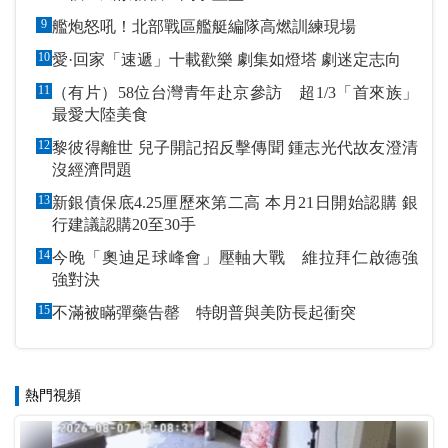
9
艦炮怒吼！北部戰區艦艇編隊高燃訓練現場
10
愛·回家「速遞」十載歡樂 劇集如燈塔 劇迷定志向
11
（有片）58位台灣青年赴京參訪 超1/3「首來族」
最愛大陸美食
12
黎彼得離世 兒子開記招反擊傳聞 鍾志光代故友澄清
沒經濟問題
13
新銀債保底4.25厘歷來第二高 本月21日開始認購 銀
行建議認購20至30手
14
今晚「奧迪足球峰會」壓軸大戰 維拉拜仁啟德強
強對決
15
不滿被瞞彈藥告罄 特朗普與美防長起衝突
熱門視頻