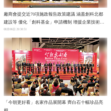
廠商會提交近70項施政報告政策建議 涵蓋創科北都
建設等 優化「創科基金」申請機制 增援企業技術應
用
08月06日 20:30:51
「今朝更好看」名家作品展開幕 齊白石十幅珍品亮
相