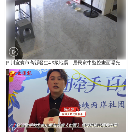
四川宜賓市高縣發生4.9級地震 居民家中監控畫面曝光