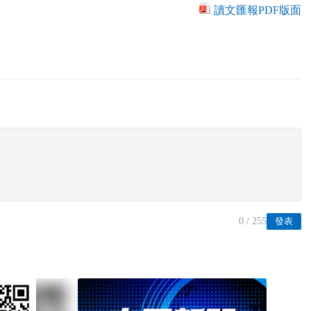
讀文匯報PDF版面
0
/ 255
發表