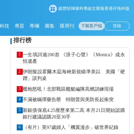
媒體矩陣
爆料專線
文匯報
香港仔
海外版
科技
專題
專欄
圖集
匯周刊
下載客戶端
登錄
排行榜
1
一生填詞逾200首 《浪子心聲》《Monica》成永
恒遺產
2
伊朗擬設霍爾木茲海峽新規瞄準美以 美國「硬
蹭」談判桌
3
艦炮怒吼！北部戰區艦艇編隊高燃訓練現場
4
不滿被瞞彈藥告罄 特朗普與美防長起衝突
5
新銀債保底4.25厘歷來第二高 本月21日開始認購
銀行建議認購20至30手
6
（有片）英97歲婦人「機翼漫步」破世界紀錄