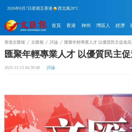
2026年8月7日
星期五
香港
西北風
28°C
首頁
香港
神州
灣區人
經濟
香港文匯報
文匯報
評論
匯聚年輕專業人才 以優質民主促進高
匯聚年輕專業人才 以優質民主
2025-11-13 04:50:48
評論