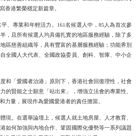
寫香港繁榮穩定新篇章。
平、專業和年輕活力。161名候選人中，85人為首次參
過半，且所有候選人均具備扎實的地區服務經驗，除了多
、地區慈善組織等，具有豐富的基層服務經驗；功能界別
來自全國人大代表、全國政協委員、創科、智庫、中小企
制度和「愛國者治港」原則下，香港社會回復理性，社會
能力的賢能之士願意「站出來」，增強立法會的專業性、
和力量，展現作為愛國愛港者的責任擔當。
分體現。在選舉論壇上，候選人就土地房屋、人才教育、
香港如何加強與內地合作、鞏固國際化優勢等一系列議題