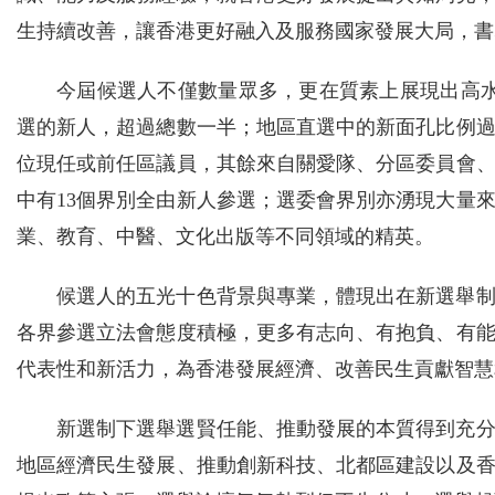
生持續改善，讓香港更好融入及服務國家發展大局，書
今屆候選人不僅數量眾多，更在質素上展現出高水
選的新人，超過總數一半；地區直選中的新面孔比例
位現任或前任區議員，其餘來自關愛隊、分區委員會
中有13個界別全由新人參選；選委會界別亦湧現大量
業、教育、中醫、文化出版等不同領域的精英。
候選人的五光十色背景與專業，體現出在新選舉
各界參選立法會態度積極，更多有志向、有抱負、有
代表性和新活力，為香港發展經濟、改善民生貢獻智慧
新選制下選舉選賢任能、推動發展的本質得到充
地區經濟民生發展、推動創新科技、北都區建設以及