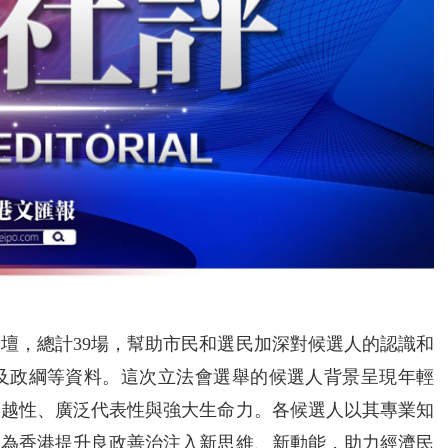
壇，總計39場，幫助市民和選民加深對候選人的認識和
及政綱等資料。這次立法會選舉的候選人背景呈現年輕
優越性、廣泛代表性與強大生命力。各候選人以其專業知
，為香港提升良政善治注入新思維、新動能，助力經濟民