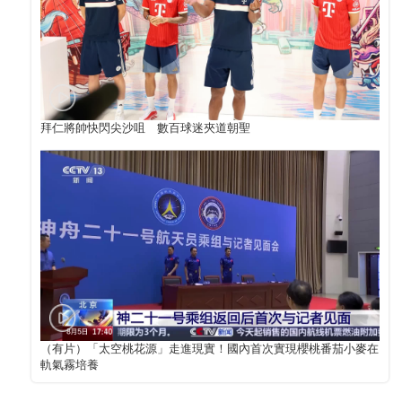
拜仁將帥快閃尖沙咀 數百球迷夾道朝聖
（有片）「太空桃花源」走進現實！國內首次實現櫻桃番茄小麥在
軌氣霧培養