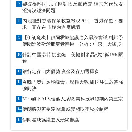
7
黎彼得離世 兒子開記招反擊傳聞 鍾志光代故友
澄清沒經濟問題
8
內地擬對香港保單收益徵稅20% 香港保監：要
求一直存在 市場勿過度解讀
9
【伊朗危機】伊阿霍峽協議進入最終審議 料賦予
伊朗進波斯灣船隻管轄權 分析：中東一大讓步
10
針對中國芯片供應鏈 美擬對多晶矽加徵15%關
稅
11
銀行定存四大優勢 資金及存期選擇多
12
今晚「奧迪足球峰會」壓軸大戰 維拉拜仁啟德強
強對決
13
Meta旗下AI入侵他人系統 美科技界短期內第三宗
14
伊朗將與阿曼達協議 或變相取霍峽控制權
15
伊阿霍峽協議進入最終審議