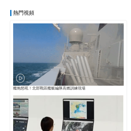
熱門視頻
艦炮怒吼！北部戰區艦艇編隊高燃訓練現場