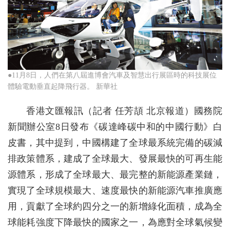
●11月8日，人們在第八屆進博會汽車及智慧出行展區時的科技展位
體驗電動垂直起降飛行器。 新華社
香港文匯報訊（記者 任芳頡 北京報道）國務院
新聞辦公室8日發布《碳達峰碳中和的中國行動》白
皮書，其中提到，中國構建了全球最系統完備的碳減
排政策體系，建成了全球最大、發展最快的可再生能
源體系，形成了全球最大、最完整的新能源產業鏈，
實現了全球規模最大、速度最快的新能源汽車推廣應
用，貢獻了全球約四分之一的新增綠化面積，成為全
球能耗強度下降最快的國家之一，為應對全球氣候變