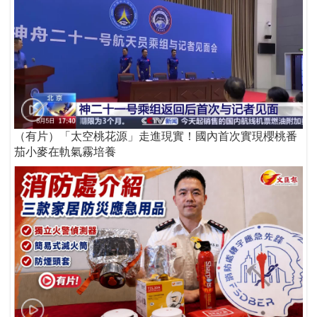
（有片）「太空桃花源」走進現實！國內首次實現櫻桃番
茄小麥在軌氣霧培養