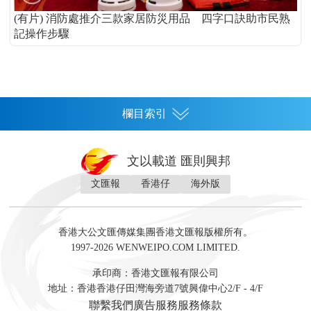
(有片) 消防處推介三款家居防災用品 四字口訣助市民熟
記操作步驟
欄目索引
首頁
文以載道 匯則興邦
香港
文匯報
香港仔
海外版
神州
灣區生活
灣區企業
灣區文化
灣區旅遊
灣區人
灣區人才
灣區政策
灣區服務易
經濟
財經
地產
投資
財評
數字經濟
經湋論
香港大公文匯傳媒集團香港文匯報版權所有。
國際
1997-2026 WENWEIPO.COM LIMITED.
評論
社評
評論
快評
來論
視頻
新聞
訪談
直播
經湋論
承印商：香港文匯報有限公司
軍事
地址：香港香港仔田灣海旁道7號興偉中心2/F - 4/F
文化
文博
藝術
文學
聯繫我們
廣告服務
服務條款