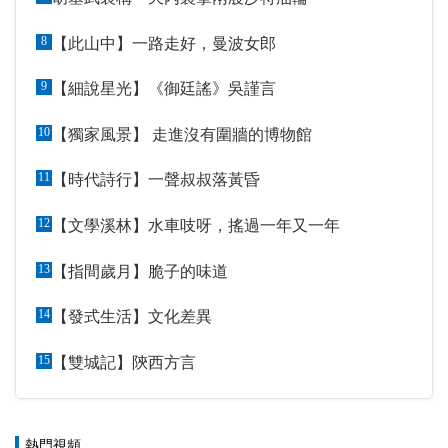
8
【此山中】一路走好，曼波女郎
9
【細說星光】《御廷謠》吳謹言
10
【獨家風景】 走進沒有圍牆的博物館
11
【時代詩行】一聲叔叔落黃昏
12
【文學溪林】水車吱呀，搖過一年又一年
13
【指間歲月】脆子的味道
14
【發式生活】文化差異
15
【雙城記】陝西方言
熱門視頻