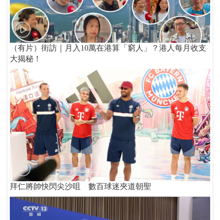
（有片）街訪｜月入10萬在港算「窮人」？港人每月收支
大揭秘！
拜仁將帥快閃尖沙咀 數百球迷夾道朝聖