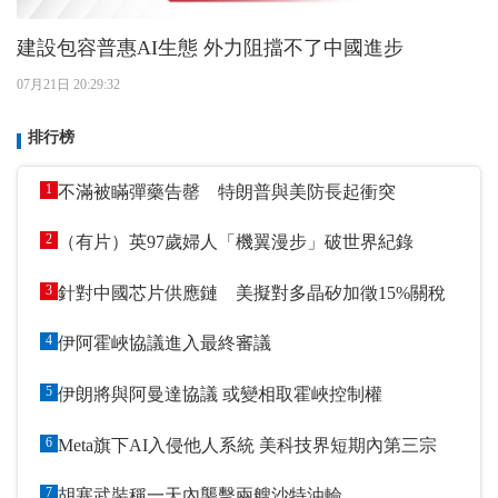
建設包容普惠AI生態 外力阻擋不了中國進步
07月21日 20:29:32
排行榜
1
不滿被瞞彈藥告罄 特朗普與美防長起衝突
2
（有片）英97歲婦人「機翼漫步」破世界紀錄
3
針對中國芯片供應鏈 美擬對多晶矽加徵15%關稅
4
伊阿霍峽協議進入最終審議
5
伊朗將與阿曼達協議 或變相取霍峽控制權
6
Meta旗下AI入侵他人系統 美科技界短期內第三宗
7
胡塞武裝稱一天內襲擊兩艘沙特油輪