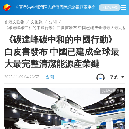
首頁
香港
神州
灣區人
經濟
國際
評論
視頻
軍事
文化
娛樂
生活
教育
體
下載客戶端
香港文匯報
文匯報
要聞
《碳達峰碳中和的中國行動》白皮書發布 中國已建成全球最大最完整
《碳達峰碳中和的中國行動》
白皮書發布 中國已建成全球最
大最完整清潔能源產業鏈
2025-11-09 04:26:57
要聞
字號