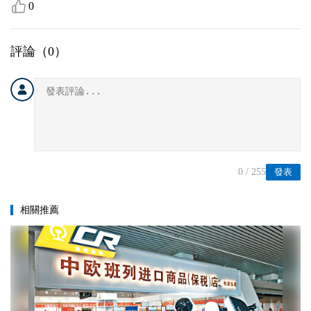
0
評論（
0
）
0
/ 255
發表
相關推薦