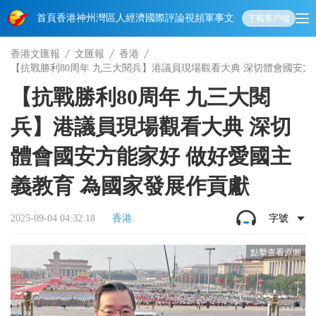
首頁
香港
神州
灣區人
經濟
國際
評論
視頻
軍事
文化
娛樂
生活
教育
體
下載客戶端
香港文匯報
文匯報
香港
【抗戰勝利80周年 九三大閱兵】港議員現場觀看大典 深切體會國安方
【抗戰勝利80周年 九三大閱
兵】港議員現場觀看大典 深切
體會國安方能家好 做好愛國主
義教育 為國家發展作貢獻
2025-09-04 04:32:18
香港
字號