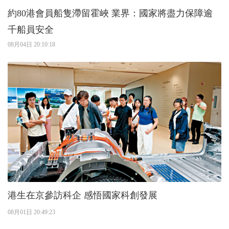
約80港會員船隻滯留霍峽 業界：國家將盡力保障逾
千船員安全
08月04日 20:10:18
港生在京參訪科企 感悟國家科創發展
08月01日 20:49:23