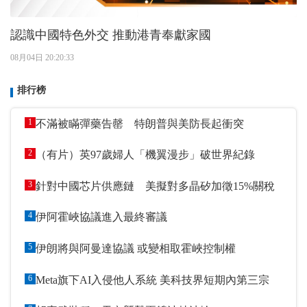
認識中國特色外交 推動港青奉獻家國
08月04日 20:20:33
排行榜
1
不滿被瞞彈藥告罄 特朗普與美防長起衝突
2
（有片）英97歲婦人「機翼漫步」破世界紀錄
3
針對中國芯片供應鏈 美擬對多晶矽加徵15%關稅
4
伊阿霍峽協議進入最終審議
5
伊朗將與阿曼達協議 或變相取霍峽控制權
6
Meta旗下AI入侵他人系統 美科技界短期內第三宗