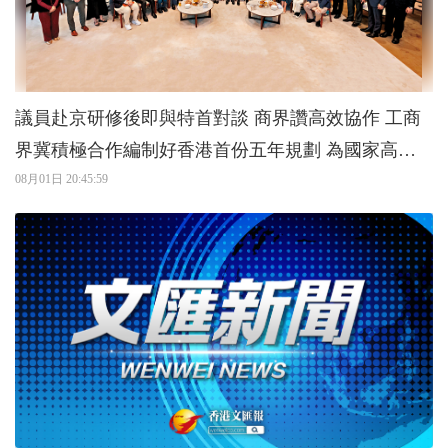
議員赴京研修後即與特首對談 商界讚高效協作 工商
界冀積極合作編制好香港首份五年規劃 為國家高質
量發展貢獻力量
08月01日 20:45:59