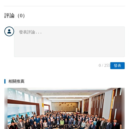
評論（
0
）
0
/ 255
發表
相關推薦