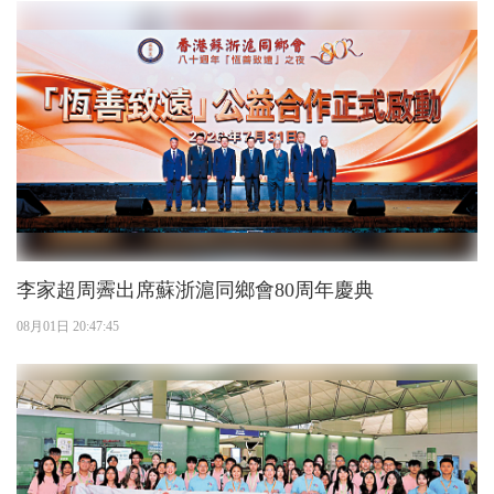
李家超周霽出席蘇浙滬同鄉會80周年慶典
08月01日 20:47:45