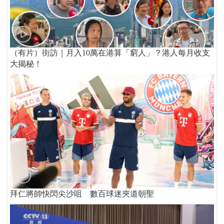
（有片）街訪｜月入10萬在港算「窮人」？港人每月收支
大揭秘！
拜仁將帥快閃尖沙咀 數百球迷夾道朝聖