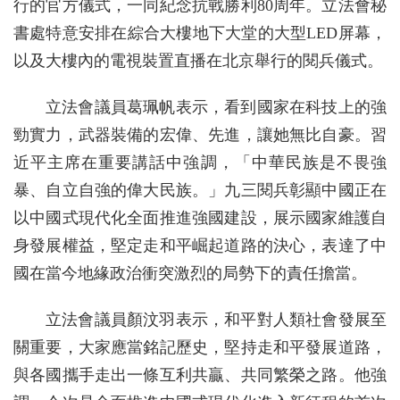
行的官方儀式，一同紀念抗戰勝利80周年。立法會秘
書處特意安排在綜合大樓地下大堂的大型LED屏幕，
以及大樓內的電視裝置直播在北京舉行的閱兵儀式。
立法會議員葛珮帆表示，看到國家在科技上的強
勁實力，武器裝備的宏偉、先進，讓她無比自豪。習
近平主席在重要講話中強調，「中華民族是不畏強
暴、自立自強的偉大民族。」九三閱兵彰顯中國正在
以中國式現代化全面推進強國建設，展示國家維護自
身發展權益，堅定走和平崛起道路的決心，表達了中
國在當今地緣政治衝突激烈的局勢下的責任擔當。
立法會議員顏汶羽表示，和平對人類社會發展至
關重要，大家應當銘記歷史，堅持走和平發展道路，
與各國攜手走出一條互利共贏、共同繁榮之路。他強