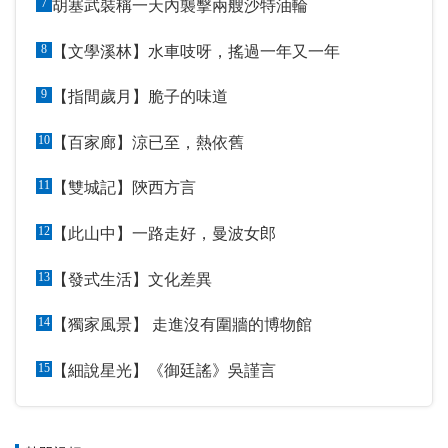
7
胡塞武裝稱一天內襲擊兩艘沙特油輪
8
【文學溪林】水車吱呀，搖過一年又一年
9
【指間歲月】脆子的味道
10
【百家廊】涼已至，熱依舊
11
【雙城記】陝西方言
12
【此山中】一路走好，曼波女郎
13
【發式生活】文化差異
14
【獨家風景】 走進沒有圍牆的博物館
15
【細說星光】《御廷謠》吳謹言