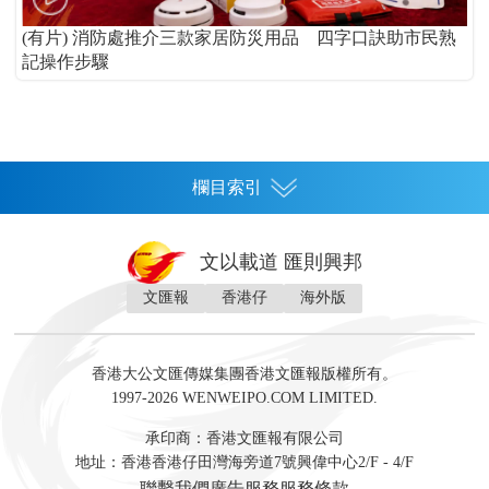
(有片) 消防處推介三款家居防災用品 四字口訣助市民熟
記操作步驟
欄目索引
首頁
文以載道 匯則興邦
香港
文匯報
香港仔
海外版
神州
灣區生活
灣區企業
灣區文化
灣區旅遊
灣區人
灣區人才
灣區政策
灣區服務易
經濟
財經
地產
投資
財評
數字經濟
經湋論
香港大公文匯傳媒集團香港文匯報版權所有。
國際
1997-2026 WENWEIPO.COM LIMITED.
評論
社評
評論
快評
來論
視頻
新聞
訪談
直播
經湋論
承印商：香港文匯報有限公司
軍事
地址：香港香港仔田灣海旁道7號興偉中心2/F - 4/F
文化
文博
藝術
文學
聯繫我們
廣告服務
服務條款