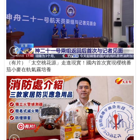
（有片）「太空桃花源」走進現實！國內首次實現櫻桃番
茄小麥在軌氣霧培養