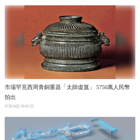
市場罕見西周青銅重器「太師虘簋」 5750萬人民幣
拍出
07月24日 20:05:22