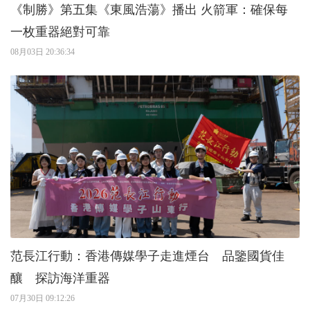
《制勝》第五集《東風浩蕩》播出 火箭軍：確保每
一枚重器絕對可靠
08月03日 20:36:34
范長江行動：香港傳媒學子走進煙台 品鑒國貨佳
釀 探訪海洋重器
07月30日 09:12:26