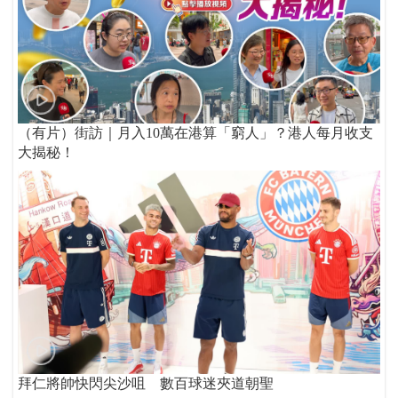
（有片）街訪｜月入10萬在港算「窮人」？港人每月收支
大揭秘！
拜仁將帥快閃尖沙咀 數百球迷夾道朝聖