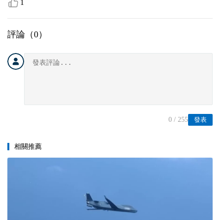
1
評論（
0
）
0
/ 255
發表
相關推薦