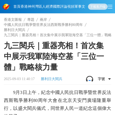
首頁
香港
神州
灣區人
經濟
國際
評論
視頻
軍事
文化
娛樂
生活
教育
體
下載客戶端
香港文匯報
專題
兩岸
中國人民抗日戰爭暨世界反法西斯戰爭勝利80周年
勝利日大閱兵
九三閱兵｜重器亮相！首次集中展示我軍陸海空基「三位一體」戰略
九三閱兵｜重器亮相！首次集
中展示我軍陸海空基「三位一
體」戰略核力量
2025-09-03 11:40:17
勝利日大閱兵
字號
9月3日上午，紀念中國人民抗日戰爭暨世界反法
西斯戰爭勝利80周年大會在北京天安門廣場隆重舉
行，以盛大閱兵儀式，同世界人民一道紀念這個偉大