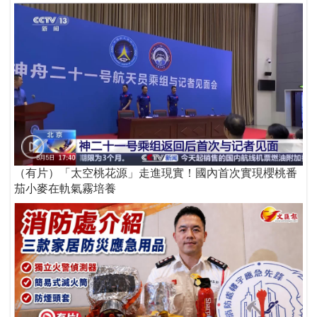
（有片）「太空桃花源」走進現實！國內首次實現櫻桃番
茄小麥在軌氣霧培養