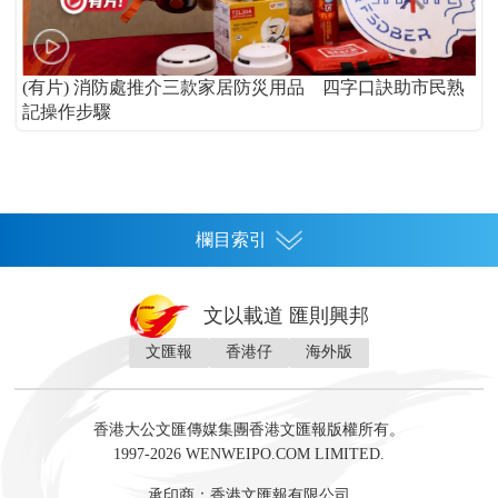
(有片) 消防處推介三款家居防災用品 四字口訣助市民熟
記操作步驟
欄目索引
首頁
文以載道 匯則興邦
香港
文匯報
香港仔
海外版
神州
灣區生活
灣區企業
灣區文化
灣區旅遊
灣區人
灣區人才
灣區政策
灣區服務易
經濟
財經
地產
投資
財評
數字經濟
經湋論
香港大公文匯傳媒集團香港文匯報版權所有。
國際
1997-2026 WENWEIPO.COM LIMITED.
評論
社評
評論
快評
來論
視頻
新聞
訪談
直播
經湋論
承印商：香港文匯報有限公司