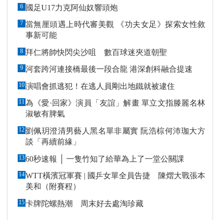
6
國足U17力克阿仙奴響頭炮
7
當無厘頭遇上時代審美觀 《功夫女足》探索女性敘
事新可能
8
拜仁將帥快閃尖沙咀 數百球迷夾道朝聖
9
河套跨河連接橋最後一段合龍 港深創科融合提速
10
演唱會抓逃犯！在逃人員剛出地鐵就被逮住
11
為《愛·回家》演員「友誼」解畫 單立文指滕麗名林
淑敏有脾氣
12
劉佩玥澄清男藝人黑名單非屬實 阮浩棕何沛珈大方
談「再續前緣」
13
60秒速報 │ 一隻竹知了給華為上了一堂公關課
14
WTT橫濱冠軍賽 | 國乒女單全員告捷 陳熠大戰張本
美和（附賽程）
15
卡牌陀螺熱潮 周末好去處淘珍藏