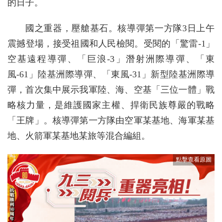
的日子。
國之重器，壓艙基石。核導彈第一方隊3日上午
震撼登場，接受祖國和人民檢閱。受閱的「驚雷-1」
空基遠程導彈、「巨浪-3」潛射洲際導彈、「東
風-61」陸基洲際導彈、「東風-31」新型陸基洲際導
彈，首次集中展示我軍陸、海、空基「三位一體」戰
略核力量，是維護國家主權、捍衛民族尊嚴的戰略
「王牌」。核導彈第一方隊由空軍某基地、海軍某基
地、火箭軍某基地某旅等混合編組。