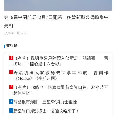
第16屆中國航展12月7日開幕 多款新型裝備將集中
亮相
07月24日 08:58:21
排行榜
1
（有片）觀塘重建戶陸續入伙新居「鴻鵠臺」 舊
街坊：「開心過中六合彩」
2
著名填詞人黎彼得去世享年76歲 曾創作
《Monica》《半斤八兩》
3
（有片）18條巴士路線直通新皇崗口岸，24小時不
愁無車搭！
4
韓國股市熔斷 三星SK海力士重挫
5
新皇崗口岸點樣去 交通攻略來了！