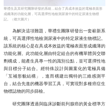
華禮生及其研究團隊研發的系統，結合了具成本效益的電極表面形
成纖薄的功能化層，可高選擇性地檢測尿液中的特定尿液生物標
記。（都大圖片）
為解決這項難題，華禮生團隊研發出一套嶄新系
統，可高選擇性地檢測尿液中的特定尿液生物標記。
該系統的核心是在具成本效益的電極表面形成纖薄的
功能化層。此功能化層由特定組合的有機單體與交聯
劑構成，能產生具專一性的識別位點，並可選擇性地
與目標分子結合。經特殊設計與圖案化的電極具備
「互補形貌結構」，進而構建出獨特的三維感測平
台，結合先進的機器學習工具，可實現對多種癌症生
物標誌物的同步篩檢。
研究團隊透過與臨床診斷前列腺癌的黃金標準方