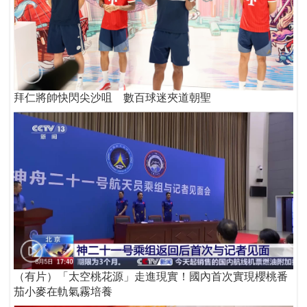
拜仁將帥快閃尖沙咀 數百球迷夾道朝聖
（有片）「太空桃花源」走進現實！國內首次實現櫻桃番
茄小麥在軌氣霧培養