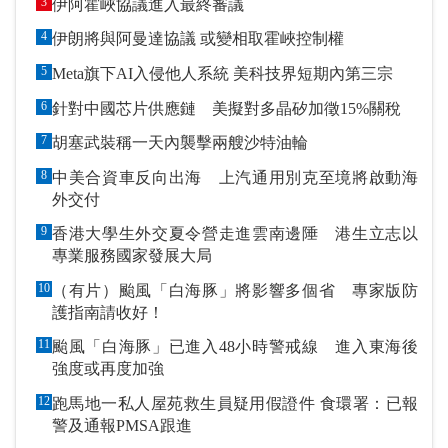
3
伊阿霍峽協議進入最終審議
4
伊朗將與阿曼達協議 或變相取霍峽控制權
5
Meta旗下AI入侵他人系統 美科技界短期內第三宗
6
針對中國芯片供應鏈 美擬對多晶矽加徵15%關稅
7
胡塞武裝稱一天內襲擊兩艘沙特油輪
8
中美合資車反向出海 上汽通用別克至境將啟動海
外交付
9
香港大學生外交夏令營走進雲南邊陲 港生立志以
專業服務國家發展大局
10
（有片）颱風「白海豚」將影響多個省 專家版防
護指南請收好！
11
颱風「白海豚」已進入48小時警戒線 進入東海後
強度或再度加強
12
跑馬地一私人屋苑救生員疑用假證件 食環署：已報
警及通報PMSA跟進