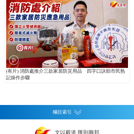
(有片) 消防處推介三款家居防災用品 四字口訣助市民熟
記操作步驟
欄目索引
首頁
文以載道 匯則興邦