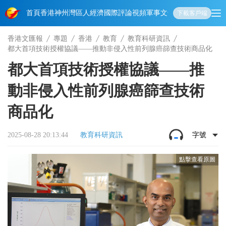
首頁
香港
神州
灣區人
經濟
國際
評論
視頻
軍事
文化
娛樂
生活
教育
體
下載客戶端
香港文匯報
專題
香港
教育
教育科研資訊
都大首項技術授權協議——推動非侵入性前列腺癌篩查技術商品化
都大首項技術授權協議——推
動非侵入性前列腺癌篩查技術
商品化
2025-08-28 20:13:44
教育科研資訊
字號