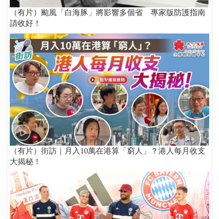
（有片）颱風「白海豚」將影響多個省 專家版防護指南
請收好！
（有片）街訪｜月入10萬在港算「窮人」？港人每月收支
大揭秘！