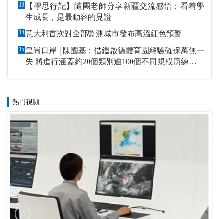
13
【學思行記】隨團老師分享新疆交流感悟：看着學
生成長，是最動容的見證
14
意大利首次對全部監測城市發布高溫紅色預警
15
皇崗口岸│陳國基：借鑑啟德體育園經驗確保萬無一
失 將進行涵蓋約20個類別逾100個不同規模演練和測
試
熱門視頻