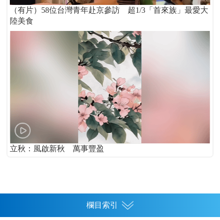
（有片）58位台灣青年赴京參訪 超1/3「首來族」最愛大
陸美食
立秋：風啟新秋 萬事豐盈
欄目索引