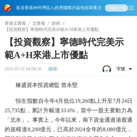
首頁
香港
神州
灣區人
經濟
國際
評論
視頻
軍事
文化
娛樂
生活
教育
體
下載客戶端
香港文匯報
文匯報
財經
【投資觀察】寧德時代完美示範A+H來港上市優點
【投資觀察】寧德時代完美示
範A+H來港上市優點
2025-07-31 04:04:10
財經
字號
椽盛資本投資總監 曾永堅
恒生指數自今年4月低位19,260點上升至7月24日
25,735點，累計升幅達33.6%，當中一股主要動力為
「北水」。事實上，今年以來，南下資金通過港股通
的規模達8,200億元，已高於2024全年的8,080億元，