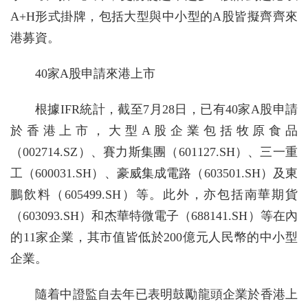
A+H形式掛牌，包括大型與中小型的A股皆擬齊齊來
港募資。
40家A股申請來港上市
根據IFR統計，截至7月28日，已有40家A股申請
於香港上市，大型A股企業包括牧原食品
（002714.SZ）、賽力斯集團（601127.SH）、三一重
工（600031.SH）、豪威集成電路（603501.SH）及東
鵬飲料（605499.SH）等。此外，亦包括南華期貨
（603093.SH）和杰華特微電子（688141.SH）等在內
的11家企業，其市值皆低於200億元人民幣的中小型
企業。
隨着中證監自去年已表明鼓勵龍頭企業於香港上