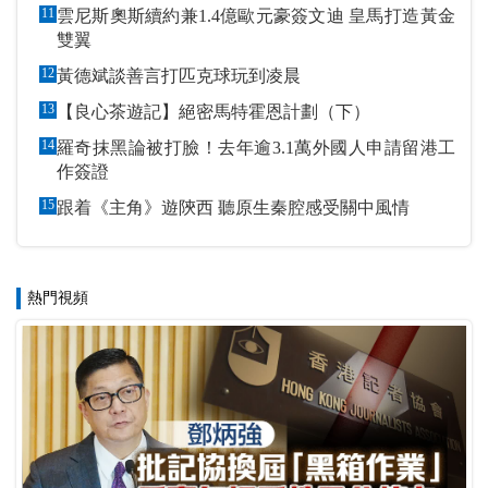
11
雲尼斯奧斯續約兼1.4億歐元豪簽文迪 皇馬打造黃金
雙翼
12
黃德斌談善言打匹克球玩到凌晨
13
【良心茶遊記】絕密馬特霍恩計劃（下）
14
羅奇抹黑論被打臉！去年逾3.1萬外國人申請留港工
作簽證
15
跟着《主角》遊陝西 聽原生秦腔感受關中風情
熱門視頻