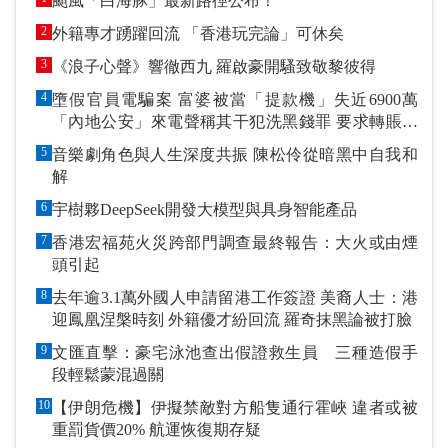
颱風「白海豚」最新路徑公布！
2
外籍專才踴躍回流 「香港玩完論」可休矣
3
《浪子心聲》響徹西九 羅啟豪開騷致敬黎彼得
4
墮假官員電騙案 富婆被當「提款機」失近6900萬
「內地公安」來電聲稱其干犯洗黑錢罪 要求轉賬到
指定戶口作「保證金」
5
音樂劇角色與人生深度共振 陳松伶從暗黑中自我和
解
6
宇樹夥DeepSeek開發大模型與具身智能產品
7
香港宏福苑火災跨部門調查最終報告：大火或由煙
頭引起
8
去年逾3.1萬外國人申請留港工作簽證 美裔人士：港
迎鳳凰涅槃時刻 外籍優才紛回流 羅奇抹黑論被打臉
9
文匯直擊：豪宅泳池查出假證救生員 三種造假手
段輕鬆蒙混過關
10
【伊朗危機】伊擬禁敵對方船隻通行霍峽 違者或被
重罰貨價20% 航運恢復期存疑