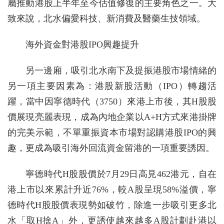
屬推動港股上半年至今估值修復的主要角色之一。大
致來說，北水偏愛科技、新消費及醫藥生技領域。
海外資金對港股IPO興趣提升
另一邊廂，吸引北水南下及提振港股市場情緒的
另一項主要因素為：港股新股活動（IPO）轉趨活
躍，當中因寧德時代（3750）來港上市後，其H股股
價展現亮麗表現，成為內地企業以A+H方式來港掛牌
的完美示範，不單重振資本市場對認購港股IPO的興
趣，更成為吸引海外回流資金留港的一項重要誘因。
寧德時代H股股價於7月29日高見462港元，自在
港上市以來累計升近76%，較A股呈現58%溢價，寧
德時代H股股價表現勢如破竹，除進一步吸引更多北
水「取H捨A」外，更誘使越來越多A股計劃赴港以