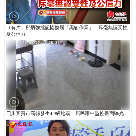
（有片）鄧炳強批記協換屆「黑箱作業」 斥毫無認受性
及公信力
四川宜賓市高縣發生4.9級地震 居民家中監控畫面曝光