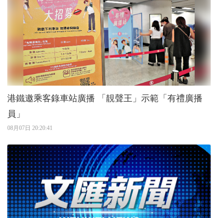
港鐵邀乘客錄車站廣播 「靚聲王」示範「有禮廣播
員」
08月07日 20:20:41