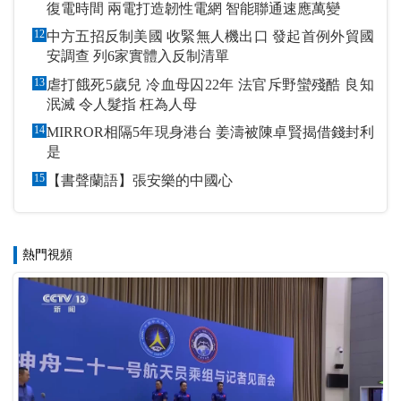
復電時間 兩電打造韌性電網 智能聯通速應萬變
12
中方五招反制美國 收緊無人機出口 發起首例外貿國
安調查 列6家實體入反制清單
13
虐打餓死5歲兒 冷血母囚22年 法官斥野蠻殘酷 良知
泯滅 令人髮指 枉為人母
14
MIRROR相隔5年現身港台 姜濤被陳卓賢揭借錢封利
是
15
【書聲蘭語】張安樂的中國心
熱門視頻