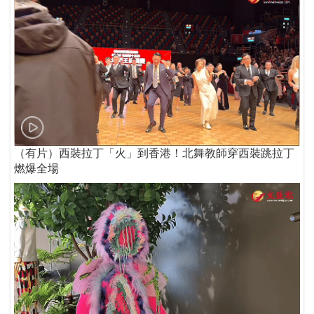
（有片）西裝拉丁「火」到香港！北舞教師穿西裝跳拉丁
燃爆全場