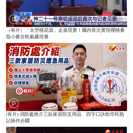
（有片）「太空桃花源」走進現實！國內首次實現櫻桃番
茄小麥在軌氣霧培養
(有片) 消防處推介三款家居防災用品 四字口訣助市民熟
記操作步驟