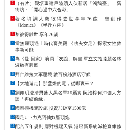
1
（有片）觀塘重建戶陸續入伙新居「鴻鵠臺」 舊
街坊：「開心過中六合彩」
2
著名填詞人黎彼得去世享年76歲 曾創作
《Monica》《半斤八兩》
3
黎彼得離世 享年76歲
4
當無厘頭遇上時代審美觀 《功夫女足》探索女性敘
事新可能
5
為《愛·回家》演員「友誼」解畫 單立文指滕麗名林
淑敏有脾氣
6
拜仁維拉大軍壓境 數百粉絲酒店守候
7
【大地遊走】那盞燈的電，從哪裏來？
8
劉佩玥澄清男藝人黑名單非屬實 阮浩棕何沛珈大方
談「再續前緣」
9
國泰擴機隊設施 投資加碼至1500億
10
國足U17力克阿仙奴響頭炮
11
配合五年規劃 應對極端天氣 港燈新系統減檢查維修