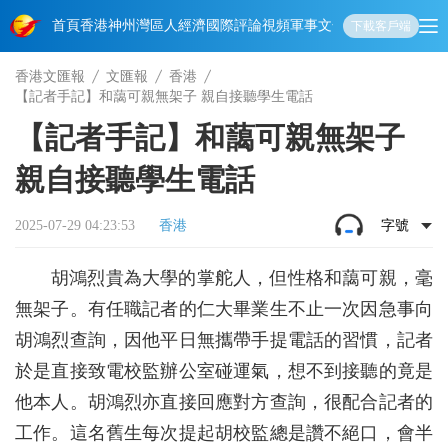
首頁
香港
神州
灣區人
經濟
國際
評論
視頻
軍事
文化
娛樂
生活
教育
體
下載客戶端
香港文匯報
文匯報
香港
【記者手記】和藹可親無架子 親自接聽學生電話
【記者手記】和藹可親無架子
親自接聽學生電話
2025-07-29 04:23:53
香港
字號
胡鴻烈貴為大學的掌舵人，但性格和藹可親，毫
無架子。有任職記者的仁大畢業生不止一次因急事向
胡鴻烈查詢，因他平日無攜帶手提電話的習慣，記者
於是直接致電校監辦公室碰運氣，想不到接聽的竟是
他本人。胡鴻烈亦直接回應對方查詢，很配合記者的
工作。這名舊生每次提起胡校監總是讚不絕口，會半