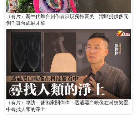
（有片）新生代舞台創作者展現獨特審美 灣區提供多元
創作舞台施展才華
（有片）專訪｜藝術家關偉偉：透過黑白映像在科技繁囂
中尋找人類的淨土