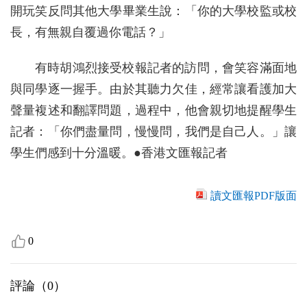
開玩笑反問其他大學畢業生說：「你的大學校監或校
長，有無親自覆過你電話？」
有時胡鴻烈接受校報記者的訪問，會笑容滿面地
與同學逐一握手。由於其聽力欠佳，經常讓看護加大
聲量複述和翻譯問題，過程中，他會親切地提醒學生
記者：「你們盡量問，慢慢問，我們是自己人。」讓
學生們感到十分溫暖。●香港文匯報記者
讀文匯報PDF版面
0
評論（
0
）