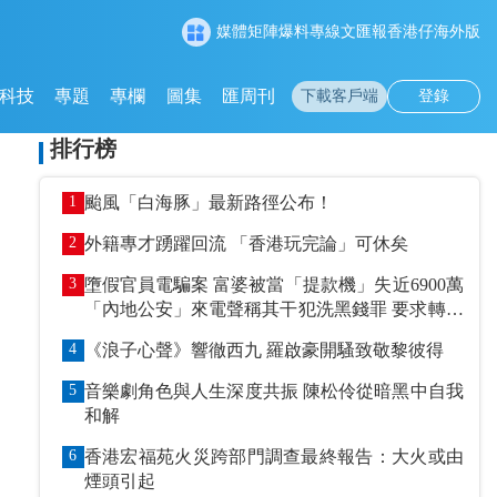
媒體矩陣
爆料專線
文匯報
香港仔
海外版
科技
專題
專欄
圖集
匯周刊
下載客戶端
登錄
排行榜
1
颱風「白海豚」最新路徑公布！
2
外籍專才踴躍回流 「香港玩完論」可休矣
3
墮假官員電騙案 富婆被當「提款機」失近6900萬
「內地公安」來電聲稱其干犯洗黑錢罪 要求轉賬
到指定戶口作「保證金」
4
《浪子心聲》響徹西九 羅啟豪開騷致敬黎彼得
5
音樂劇角色與人生深度共振 陳松伶從暗黑中自我
和解
6
香港宏福苑火災跨部門調查最終報告：大火或由
煙頭引起