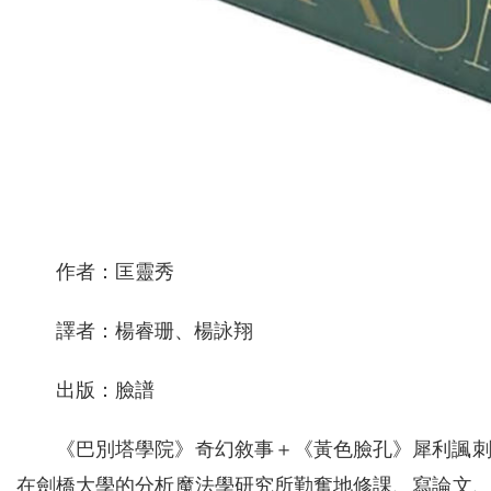
作者：匡靈秀
譯者：楊睿珊、楊詠翔
出版：臉譜
《巴別塔學院》奇幻敘事＋《黃色臉孔》犀利諷
在劍橋大學的分析魔法學研究所勤奮地修課、寫論文