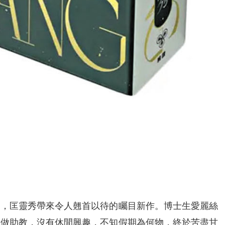
刺，匡靈秀帶來令人翹首以待的矚目新作。博士生愛麗絲
、做助教，沒有休閒興趣，不知假期為何物，終於苦盡甘