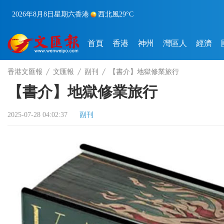
2026年8月8日
星期六
香港
西北風
29°C
首頁
香港
神州
灣區人
經濟
香港文匯報
文匯報
副刊
【書介】地獄修業旅行
【書介】地獄修業旅行
2025-07-28 04:02:37
副刊