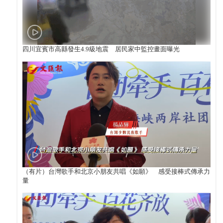
四川宜賓市高縣發生4.9級地震 居民家中監控畫面曝光
（有片）台灣歌手和北京小朋友共唱《如願》 感受接棒式傳承力
量