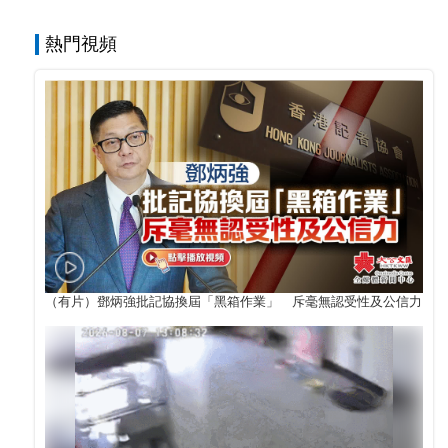
熱門視頻
（有片）鄧炳強批記協換屆「黑箱作業」 斥毫無認受性及公信力