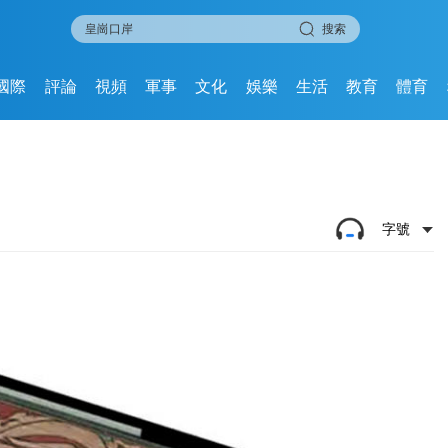
搜索
國際
評論
視頻
軍事
文化
娛樂
生活
教育
體育
字號