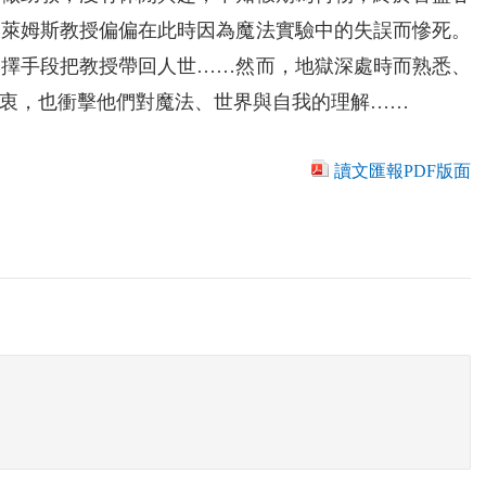
格萊姆斯教授偏偏在此時因為魔法實驗中的失誤而慘死。
不擇手段把教授帶回人世……然而，地獄深處時而熟悉、
衷，也衝擊他們對魔法、世界與自我的理解……
讀文匯報PDF版面