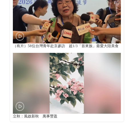
（有片）58位台灣青年赴京參訪 超1/3「首來族」最愛大陸美食
立秋：風啟新秋 萬事豐盈