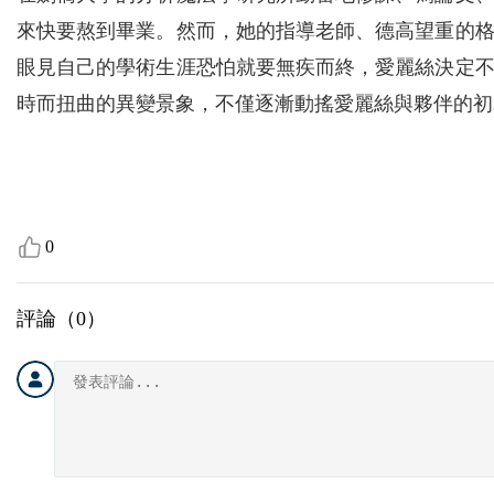
來快要熬到畢業。然而，她的指導老師、德高望重的
眼見自己的學術生涯恐怕就要無疾而終，愛麗絲決定
時而扭曲的異變景象，不僅逐漸動搖愛麗絲與夥伴的初
0
評論（
0
）