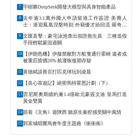
7
宇樹夥DeepSeek開發大模型與具身智能產品
8
去年逾3.1萬外國人申請留港工作簽證 美裔人
士：港迎鳳凰涅槃時刻 外籍優才紛回流 羅奇抹
黑論被打臉
9
文匯直擊：豪宅泳池查出假證救生員 三種造假
手段輕鬆蒙混過關
10
【伊朗危機】伊擬禁敵對方船隻通行霍峽 違者或
被重罰貨價20% 航運恢復期存疑
11
黃德斌談善言打匹克球玩到凌晨
12
【良心茶遊記】絕密馬特霍恩計劃（下）
13
雲尼斯奧斯續約兼1.4億歐元豪簽文迪 皇馬打造
黃金雙翼
14
跟着《主角》遊陝西 聽原生秦腔感受關中風情
15
郭富城唱響馬會年度主題曲《衝衝衝》