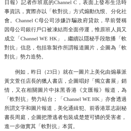
日報》記者作班底的Channel C，表面上發布生活時
事資訊，實際亦以「軟對抗」方式煽動仇恨、分化社
會。Channel C母公司涉嫌詐騙政府貸款，早前聲稱
因母公司銀行戶口被凍結而全面停運，惟原班人員又
成立「Channel WE HK」，繼續以隱秘手段散播「軟
對抗」信息，包括靠製作所謂報道圖片，企圖為「軟
對抗」勢力造勢。
例如，昨日（23日）就在一圖片上美化由煽暴派
黃文萱任店長的獵人書店，企圖唱好「獨立書展」銷
情，又在相關圖片中抹黑香港《文匯報》報道，為
「軟對抗」勢力站台；「Channel WE HK」亦會透過
所謂文字和圖片報道，美化通緝犯、前香港眾志副秘
書長周庭，企圖把潛逃者包裝成楚楚可憐的受害者，
進一步做實其「軟對抗」本質。