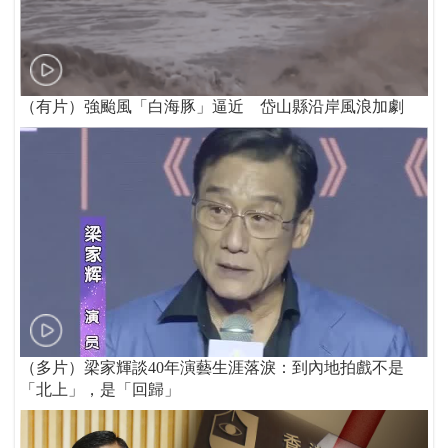
（有片）強颱風「白海豚」逼近 岱山縣沿岸風浪加劇
（多片）梁家輝談40年演藝生涯落淚：到內地拍戲不是
「北上」，是「回歸」