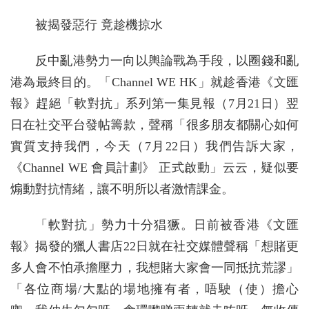
被揭發惡行 竟趁機掠水
反中亂港勢力一向以輿論戰為手段，以圈錢和亂
港為最終目的。「Channel WE HK」就趁香港《文匯
報》趕絕「軟對抗」系列第一集見報（7月21日）翌
日在社交平台發帖籌款，聲稱「很多朋友都關心如何
實質支持我們，今天（7月22日）我們告訴大家，
《Channel WE 會員計劃》 正式啟動」云云，疑似要
煽動對抗情緒，讓不明所以者激情課金。
「軟對抗」勢力十分猖獗。日前被香港《文匯
報》揭發的獵人書店22日就在社交媒體聲稱「想賭更
多人會不怕承擔壓力，我想賭大家會一同抵抗荒謬」
「各位商場/大點的場地擁有者，唔駛（使）擔心