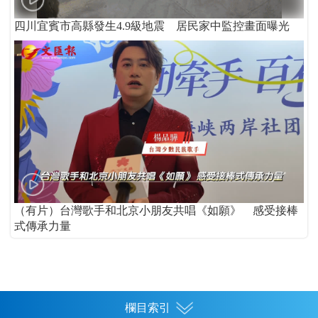
四川宜賓市高縣發生4.9級地震 居民家中監控畫面曝光
（有片）台灣歌手和北京小朋友共唱《如願》 感受接棒
式傳承力量
欄目索引