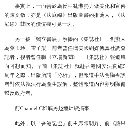
事實上，一向善於為反中亂港勢力做美化和宣傳
的陳文敏，亦是《法庭線》出版圖書的推薦人，《法
庭線》鼓吹的價值觀可見一斑。
另一被「獨立書展」熱捧的《集誌社》，創辦人
為蔡玉玲、雷子樂，前者曾任職美國網媒傳真社調查
記者，後者曾任職《立場新聞》，《集誌社》報道風
向可想而知。早前《集誌社》就趁香港國安法實施5
周年之際，出版所謂「分析」，但報道手法明顯令讀
者對依法執法行為產生誤解，整體報道內容亦明顯偏
幫反政府者。
前Channel C班底另起爐灶續搞事
此外，以「香港記協」前主席陳朗昇、前《蘋果