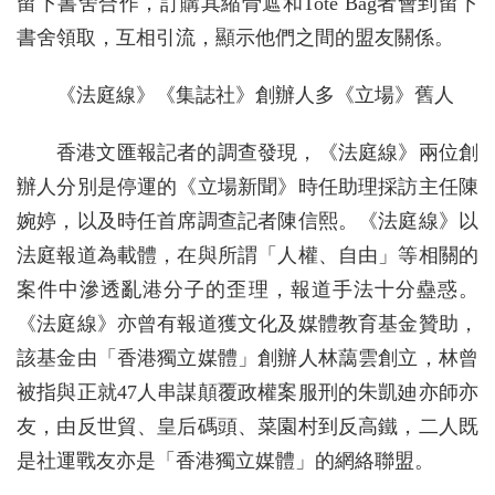
留下書舍合作，訂購其縮骨遮和Tote Bag者會到留下
書舍領取，互相引流，顯示他們之間的盟友關係。
《法庭線》《集誌社》創辦人多《立場》舊人
香港文匯報記者的調查發現，《法庭線》兩位創
辦人分別是停運的《立場新聞》時任助理採訪主任陳
婉婷，以及時任首席調查記者陳信熙。《法庭線》以
法庭報道為載體，在與所謂「人權、自由」等相關的
案件中滲透亂港分子的歪理，報道手法十分蠱惑。
《法庭線》亦曾有報道獲文化及媒體教育基金贊助，
該基金由「香港獨立媒體」創辦人林藹雲創立，林曾
被指與正就47人串謀顛覆政權案服刑的朱凱廸亦師亦
友，由反世貿、皇后碼頭、菜園村到反高鐵，二人既
是社運戰友亦是「香港獨立媒體」的網絡聯盟。