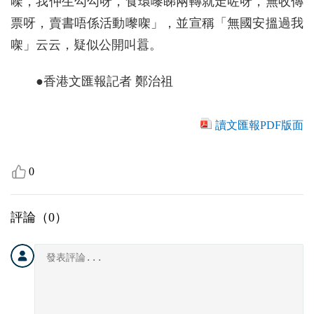
㗎，我仲生勾勾呀，食環嚟睇兩轉就走咗呀，無收傳
票呀，賣書唔係活動嚟㗎」，並宣稱「無國安搵過我
㗎」云云，疑似公開叫囂。
●香港文匯報記者 鄭治祖
讀文匯報PDF版面
0
評論（
0
）