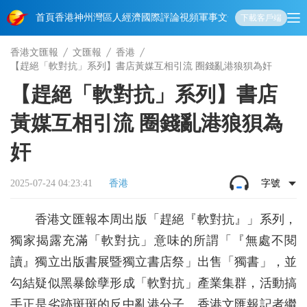
首頁
香港
神州
灣區人
經濟
國際
評論
視頻
軍事
文化
娛樂
生活
教育
體
下載客戶端
香港文匯報
文匯報
香港
【趕絕「軟對抗」系列】書店黃媒互相引流 圈錢亂港狼狽為奸
【趕絕「軟對抗」系列】書店
黃媒互相引流 圈錢亂港狼狽為
奸
2025-07-24 04:23:41
香港
字號
香港文匯報本周出版「趕絕『軟對抗』」系列，
獨家揭露充滿「軟對抗」意味的所謂「『無處不閱
讀』獨立出版書展暨獨立書店祭」出售「獨書」，並
勾結疑似黑暴餘孽形成「軟對抗」產業集群，活動搞
手正是劣跡斑斑的反中亂港分子。香港文匯報記者繼