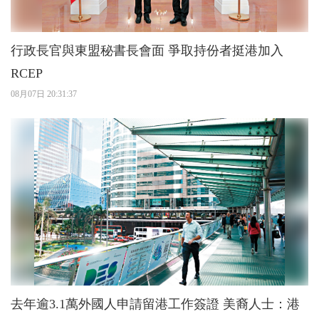
行政長官與東盟秘書長會面 爭取持份者挺港加入
RCEP
08月07日 20:31:37
去年逾3.1萬外國人申請留港工作簽證 美裔人士：港