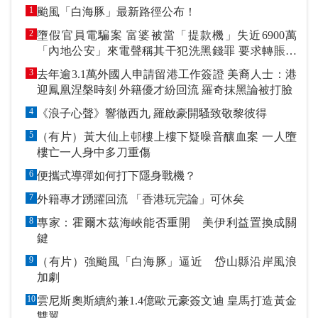
1
颱風「白海豚」最新路徑公布！
2
墮假官員電騙案 富婆被當「提款機」失近6900萬
「內地公安」來電聲稱其干犯洗黑錢罪 要求轉賬到
指定戶口作「保證金」
3
去年逾3.1萬外國人申請留港工作簽證 美裔人士：港
迎鳳凰涅槃時刻 外籍優才紛回流 羅奇抹黑論被打臉
4
《浪子心聲》響徹西九 羅啟豪開騷致敬黎彼得
5
（有片）黃大仙上邨樓上樓下疑噪音釀血案 一人墮
樓亡一人身中多刀重傷
6
便攜式導彈如何打下隱身戰機？
7
外籍專才踴躍回流 「香港玩完論」可休矣
8
專家：霍爾木茲海峽能否重開 美伊利益置換成關
鍵
9
（有片）強颱風「白海豚」逼近 岱山縣沿岸風浪
加劇
10
雲尼斯奧斯續約兼1.4億歐元豪簽文迪 皇馬打造黃金
雙翼