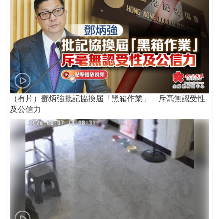
（有片）鄧炳強批記協換屆「黑箱作業」 斥毫無認受性
及公信力