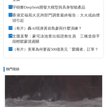
11
宇樹夥DeepSeek開發大模型與具身智能產品
12
香港宏福苑火災跨部門調查最終報告：大火或由煙
頭引起
13
（有片）轟-6J現身黃岩島參與什麼演練？
14
文匯直擊：豪宅泳池查出假證救生員 三種造假手
段輕鬆蒙混過關
15
（有片）美軍為何要簽500億美元「愛國者」訂單？
熱門視頻