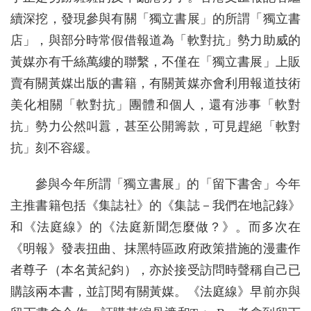
續深挖，發現參與有關「獨立書展」的所謂「獨立書
店」，與部分時常假借報道為「軟對抗」勢力助威的
黃媒亦有千絲萬縷的聯繫，不僅在「獨立書展」上販
賣有關黃媒出版的書籍，有關黃媒亦會利用報道技術
美化相關「軟對抗」團體和個人，還有涉事「軟對
抗」勢力公然叫囂，甚至公開籌款，可見趕絕「軟對
抗」刻不容緩。
參與今年所謂「獨立書展」的「留下書舍」今年
主推書籍包括《集誌社》的《集誌－我們在地記錄》
和《法庭線》的《法庭新聞怎麼做？》。而多次在
《明報》發表扭曲、抹黑特區政府政策措施的漫畫作
者尊子（本名黃紀鈞），亦於接受訪問時聲稱自己已
購該兩本書，並訂閱有關黃媒。《法庭線》早前亦與