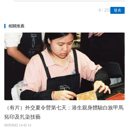
0
/ 255
發表
相關推薦
（有片）外交夏令營第七天：港生親身體驗白族甲馬
拓印及扎染技藝
08月08日 14:42:14