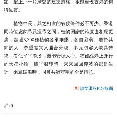
艷，配上那一片摩登的建築風格，很能顯現香港的獨
特氣質。
植物生長，與之相宜的氣候條件必不可少。香港
同時位處熱帶及溫帶之間，植物圖譜的跨度也相應更
廣，超過3,300種植物各承雨露，各自葳蕤。居於其
間的人，尊重差異又彌合分歧，多元包容又兼具傳
統，看似平平淡淡，最能安穩人心。猶如維港上穿行
的天星小輪，風平浪靜時，來來回回奔波的都是生
計，乘風破浪時，同舟共濟守望的全是情意。
讀文匯報PDF版面
0