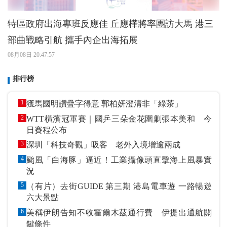
特區政府出海專班反應佳 丘應樺將率團訪大馬 港三
部曲戰略引航 攜手內企出海拓展
08月08日 20:47:57
排行榜
1
獲馬國明讚疊字得意 郭柏妍澄清非「綠茶」
2
WTT橫濱冠軍賽｜國乒三朵金花圍剿張本美和 今
日賽程公布
3
深圳「科技奇觀」吸客 老外入境增逾兩成
4
颱風「白海豚」逼近！工業攝像頭直擊海上風暴實
況
5
（有片）去街GUIDE 第三期 港島電車遊 一路暢遊
六大景點
6
美稱伊朗告知不收霍爾木茲通行費 伊提出通航關
鍵條件