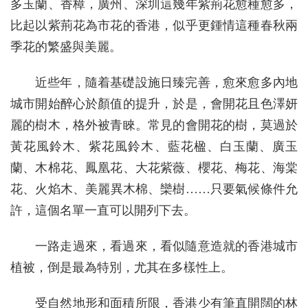
多玉蘭、香樟，廣州、深圳這幾年紫荊花愈種愈多，
比起以紫荊花為市花的香港，似乎更鍾情這種春秋兩
季花的繁盛與美麗。
近些年，隨着基礎設施日臻完善，愈來愈多內地
城市開始醉心於顏值的提升，於是，會開花且色澤妍
麗的樹木，格外被青睞。常見的會開花的樹，莫過於
黃花風鈴木、紫花風鈴木、藍花楹、白玉蘭、廣玉
蘭、木棉花、鳳凰花、大花紫薇、櫻花、梅花、海棠
花、火焰木、美麗異木棉、欒樹……只要氣候條件允
許，這個名單一直可以開列下去。
一路走過來，看過來，看似隨意造就的香港城市
植被，倒是最為特別，尤其在多樣性上。
受自然地形和面積所限，香港少有筆直開闊的林