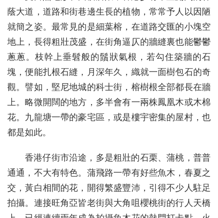
蔭大道，道路和街巷邊生長的植物，常常予人以因陋
就簡之姿。最常見的是細葉榕，在道路交匯的小塊空
地上，長得粗壯茂盛，在街角逼仄的牆縫裏也能鬱鬱
蔥蔥。枝幹上垂髫般的鬚狀氣根，若勾住築牆的石
塊，便能扎根石縫，月深年久，織就一面樹包石的奇
觀。譬如，堅尼地城的科士街，榕樹根全部都長在牆
上。略微開闊的地方，多半會有一兩株鳳凰木或木棉
花。九龍塘一帶的豪宅區，或是樓宇密集的屋村，也
都是如此。
香港仔街市沿途，多是粗壯的石栗、蒲桃，普普
通通，不大有特色。蒲飛路一帶有好些魚木，春夏之
交，黃白相間的花，開得繁盛豐沛，引得不少人駐足
拍攝。連接旺角亞皆老街與大角咀櫻桃街的行人天橋