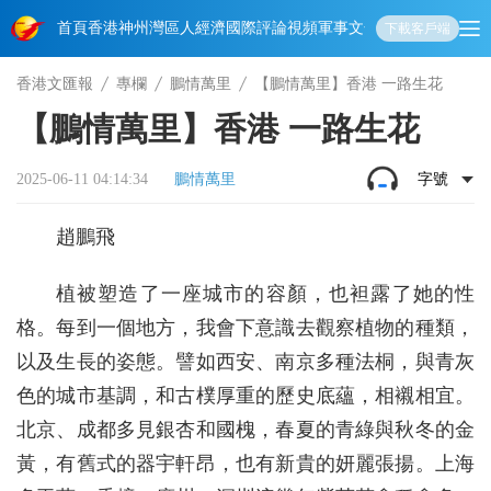
首頁
香港
神州
灣區人
經濟
國際
評論
視頻
軍事
文化
娛樂
生活
教育
體
下載客戶端
香港文匯報
專欄
鵬情萬里
【鵬情萬里】香港 一路生花
【鵬情萬里】香港 一路生花
2025-06-11 04:14:34
鵬情萬里
字號
趙鵬飛
植被塑造了一座城市的容顏，也袒露了她的性
格。每到一個地方，我會下意識去觀察植物的種類，
以及生長的姿態。譬如西安、南京多種法桐，與青灰
色的城市基調，和古樸厚重的歷史底蘊，相襯相宜。
北京、成都多見銀杏和國槐，春夏的青綠與秋冬的金
黃，有舊式的器宇軒昂，也有新貴的妍麗張揚。上海