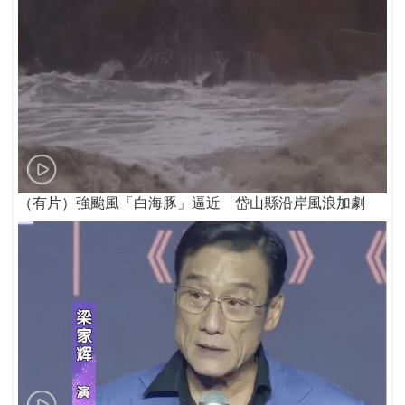
（有片）強颱風「白海豚」逼近 岱山縣沿岸風浪加劇