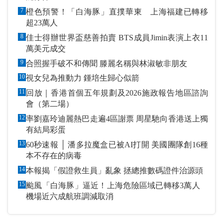
7
橙色預警！「白海豚」直撲華東 上海福建已轉移
超23萬人
8
佳士得辦世界盃慈善拍賣 BTS成員Jimin表演上衣11
萬美元成交
9
合照握手破不和傳聞 滕麗名稱與林淑敏非朋友
10
視女兒為推動力 鍾培生歸心似箭
11
回放｜香港首個五年規劃及2026施政報告地區諮詢
會（第二場）
12
率劉嘉玲迪麗熱巴走遍4區謝票 周星馳向香港送上獨
有結局彩蛋
13
60秒速報 │ 潘多拉魔盒已被AI打開 美國團隊創16種
本不存在的病毒
14
本報揭「假證救生員」亂象 拯總推數碼證件治源頭
15
颱風「白海豚」逼近！上海危險區域已轉移3萬人
機場近六成航班調減取消