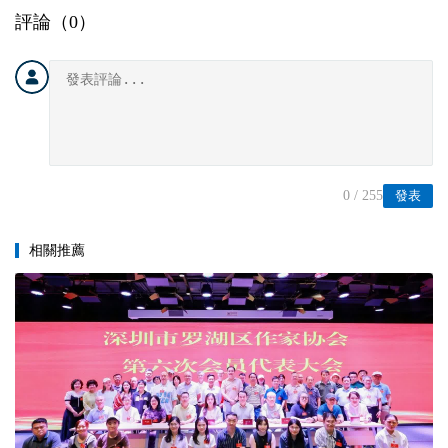
評論（
0
）
0
/ 255
發表
相關推薦