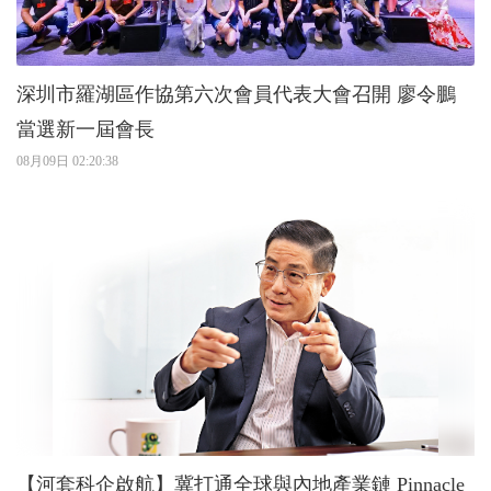
深圳市羅湖區作協第六次會員代表大會召開 廖令鵬
當選新一屆會長
08月09日 02:20:38
【河套科企啟航】冀打通全球與內地產業鏈 Pinnacle