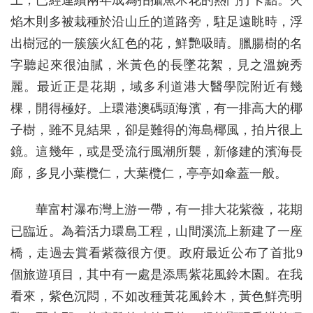
上，已經連續兩年成為拍攝魚木花的熱門打卡點。火
焰木則多被栽種於沿山丘的道路旁，駐足遠眺時，浮
出樹冠的一簇簇火紅色的花，鮮艷吸睛。臘腸樹的名
字聽起來很油膩，米黃色的長墜花絮，見之溫婉秀
麗。最近正是花期，域多利道港大醫學院附近有幾
棵，開得極好。上環港澳碼頭海濱，有一排高大的椰
子樹，雖不見結果，卻是難得的海島椰風，拍片很上
鏡。這幾年，或是受流行風潮所襲，新修建的濱海長
廊，多見小葉欖仁，大葉欖仁，亭亭如傘蓋一般。
華富村瀑布灣上游一帶，有一排大花紫薇，花期
已臨近。為着活力環島工程，山間溪流上新建了一座
橋，走過去賞看紫薇很方便。政府最近公布了首批9
個旅遊項目，其中有一處是添馬紫花風鈴木園。在我
看來，紫色沉悶，不如改種黃花風鈴木，黃色鮮亮明