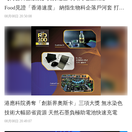
Food見證「香港速度」 納指生物科企落戶河套 打造
灣區「細胞工廠」
08月08日 20:50:08
港應科院勇奪「創新界奧斯卡」三項大獎 無水染色
技術大幅節省資源 天然石墨負極助電池快速充電
08月08日 20:49:07