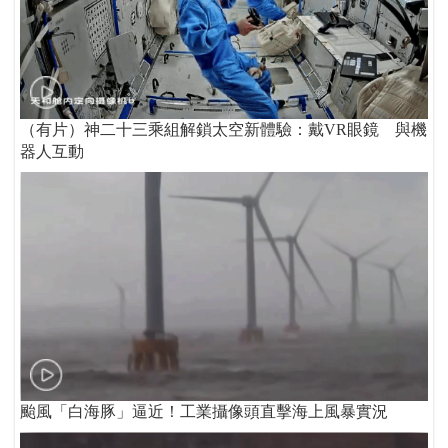
（有片）神二十三乘組解鎖太空新體驗：戴VR眼鏡 與機
器人互動
颱風「白海豚」逼近！工業攝像頭直擊海上風暴實況