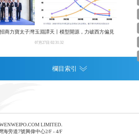
招商力寶太子灣
玉淵譚天丨模型開源，力破西方偏見
07月27日 02:31:32
欄目索引
專欄
灣區人才
灣區政策
6 WENWEIPO.COM LIMITED.
論
旁道7號興偉中心2/F - 4/F