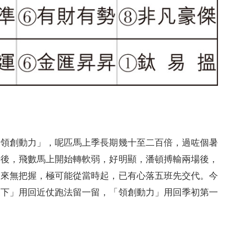
「領創動力」，呢匹馬上季長期幾十至二百倍，過咗個暑
場後，飛數馬上開始轉軟弱，好明顯，潘頓搏輸兩場後，
二來無把握，極可能從當時起，已有心落五班先交代。今
天下」用回近仗跑法留一留，「領創動力」用回季初第一