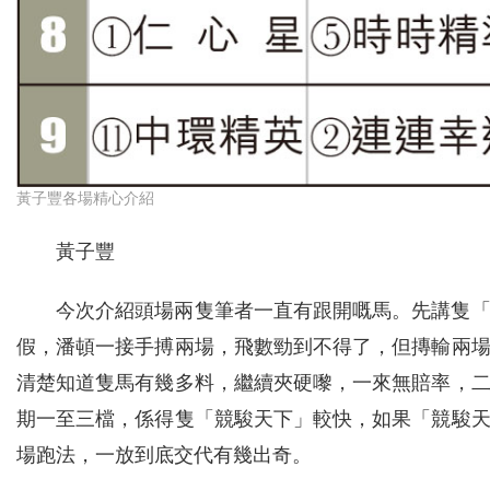
黃子豐各場精心介紹
黃子豐
今次介紹頭場兩隻筆者一直有跟開嘅馬。先講隻
假，潘頓一接手搏兩場，飛數勁到不得了，但摶輸兩
清楚知道隻馬有幾多料，繼續夾硬嚟，一來無賠率，
期一至三檔，係得隻「競駿天下」較快，如果「競駿
場跑法，一放到底交代有幾出奇。