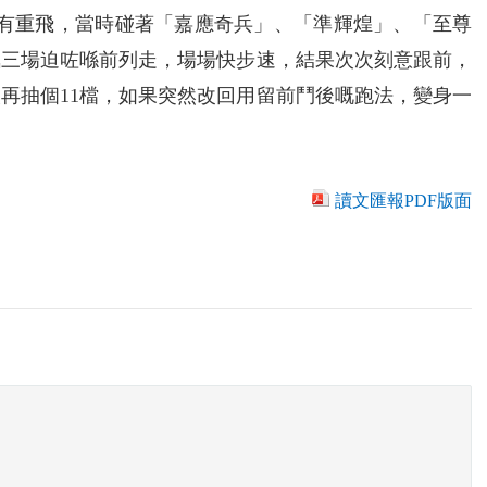
也有重飛，當時碰著「嘉應奇兵」、「準輝煌」、「至尊
氣三場迫咗喺前列走，場場快步速，結果次次刻意跟前，
再抽個11檔，如果突然改回用留前鬥後嘅跑法，變身一
讀文匯報PDF版面