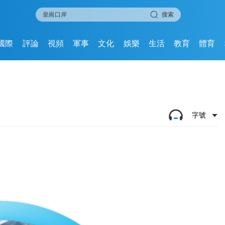
搜索
國際
評論
視頻
軍事
文化
娛樂
生活
教育
體育
字號