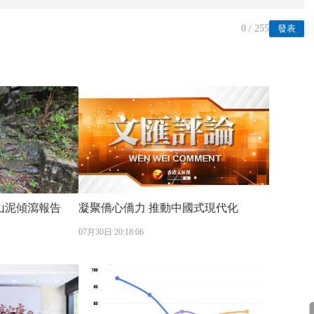
0
/ 255
發表
山泥傾瀉報告
凝聚僑心僑力 推動中國式現代化
07月30日 20:18:06