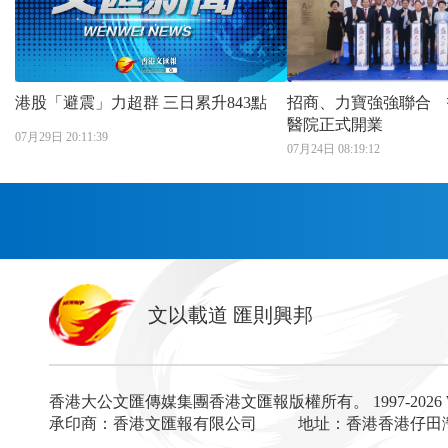
港股「避震」力超群 三日累升843點
招商、力寶強強聯合 
醫院正式開業
07月29日 20:11:39
07月24日 08:19:12
首頁
文以載道 匯則興邦
香港
神州
灣區生活
灣區企業
灣區文化
灣區旅遊
灣區人
灣區服務易
香港大公文匯傳媒集團香港文匯報版權所有。
1997-202
經濟
財經
地產
投資
財評
數字經濟
經湋
承印商：香港文匯報有限公司
地址：香港香港仔田灣海
國際