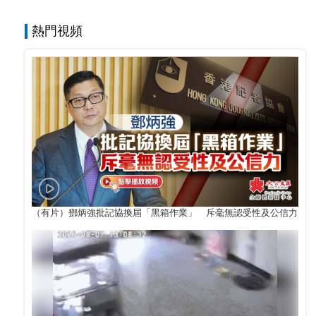
熱門視頻
（有片）鄧炳強批記協換屆「黑箱作業」 斥毫無認受性及公信力