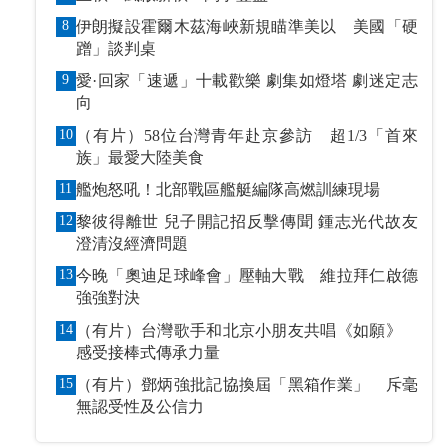
8
伊朗擬設霍爾木茲海峽新規瞄準美以 美國「硬
蹭」談判桌
9
愛·回家「速遞」十載歡樂 劇集如燈塔 劇迷定志
向
10
（有片）58位台灣青年赴京參訪 超1/3「首來
族」最愛大陸美食
11
艦炮怒吼！北部戰區艦艇編隊高燃訓練現場
12
黎彼得離世 兒子開記招反擊傳聞 鍾志光代故友
澄清沒經濟問題
13
今晚「奧迪足球峰會」壓軸大戰 維拉拜仁啟德
強強對決
14
（有片）台灣歌手和北京小朋友共唱《如願》
感受接棒式傳承力量
15
（有片）鄧炳強批記協換屆「黑箱作業」 斥毫
無認受性及公信力