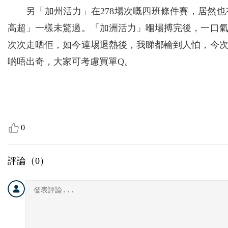
另「加州活力」在278場次嘅四班條件賽，居然
高超」一樣未驚過。「加洲活力」嗰場搏完後，一口
次次走晒佢，如今連埸退熱後，我睇都輸到人怕，今次
啲唔出奇，大家可考慮買單Q。
0
評論（
0
）