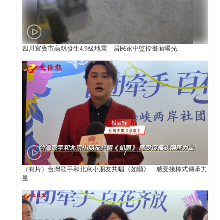
四川宜賓市高縣發生4.9級地震 居民家中監控畫面曝光
（有片）台灣歌手和北京小朋友共唱《如願》 感受接棒式傳承力
量