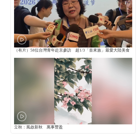
（有片）58位台灣青年赴京參訪 超1/3「首來族」最愛大陸美食
立秋：風啟新秋 萬事豐盈