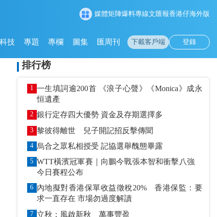
媒體矩陣
爆料專線
文匯報
香港仔
海外版
科技
專題
專欄
圖集
匯周刊
下載客戶端
登錄
排行榜
1
一生填詞逾200首 《浪子心聲》《Monica》成永
恒遺產
2
銀行定存四大優勢 資金及存期選擇多
3
黎彼得離世 兒子開記招反擊傳聞
4
烏合之眾私相授受 記協選舉醜態畢露
5
WTT橫濱冠軍賽｜向鵬今戰張本智和衝擊八強
今日賽程公布
6
內地擬對香港保單收益徵稅20% 香港保監：要
求一直存在 市場勿過度解讀
7
立秋：風啟新秋 萬事豐盈