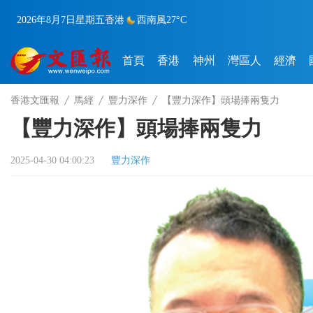
2026年8月7日
星期五
香港
西南風
27°C
首頁
香港
神州
灣區人
經濟
香港文匯報
馬經
豐力深作
【豐力深作】頭場捧兩隻力
【豐力深作】頭場捧兩隻力
2025-04-30 04:00:23
豐力深作