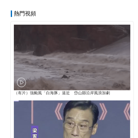
熱門視頻
（有片）強颱風「白海豚」逼近 岱山縣沿岸風浪加劇