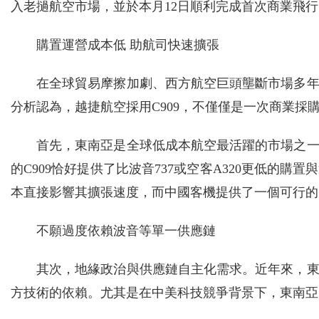
入老撾航空市場，並於本月12日順利完成首次商業飛行
購置運營成本低 助航司快速擴張
在全球貿易摩擦加劇、西方航空巨頭壟斷市場多
分析認為，越捷航空採用C909，不僅僅是一次商業採
首先，東南亞是全球低成本航空最活躍的市場之
的C909恰好提供了比波音737或空客A320更低的
本直接影響其擴張速度，而中國客機提供了一個可行的
不願過度依賴波音等單一供應鏈
其次，地緣政治與供應鏈自主化需求。近年來，
方技術的依賴。尤其是在中美科技競爭背景下，東南亞