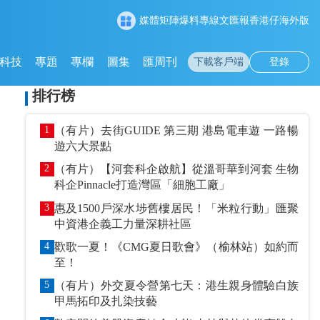
媒體矩陣
爆料專線
文匯報
香港仔
海外版
科技
專題
專欄
圖集
匯周刊
下載客戶端
登錄
排行榜
1
（有片）去街GUIDE 第三期 港島電車遊 一路暢
遊六大景點
2
（有片）【河套科企啟航】從溫哥華到河套 生物
科企Pinnacle打造灣區「細胞工廠」
3
惠及1500戶深水埗舊樓居民！「米粒行動」匯聚
中資港企義工力量深耕社區
4
歡歌一夏！《CMG夏日歌會》（榆林站）如約而
至！
5
（有片）外交夏令營第七天：港生親身體驗白族
甲馬拓印及扎染技藝