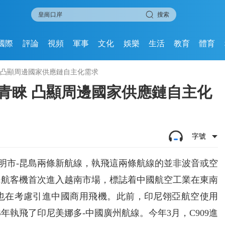
搜索
國際
評論
視頻
軍事
文化
娛樂
生活
教育
體育
睞 凸顯周邊國家供應鏈自主化需求
司青睞 凸顯周邊國家供應鏈自主化
字號
志明市-昆島兩條新航線，執飛這兩條航線的並非波音或空
的民航客機首次進入越南市場，標誌着中國航空工業在東南
也在考慮引進中國商用飛機。此前，印尼翎亞航空使用
4年執飛了印尼美娜多-中國廣州航線。今年3月，C909進