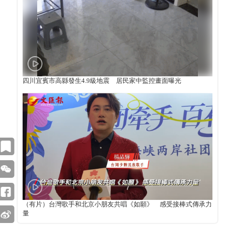
四川宜賓市高縣發生4.9級地震 居民家中監控畫面曝光
（有片）台灣歌手和北京小朋友共唱《如願》 感受接棒式傳承力
量