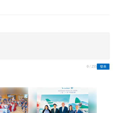
0
/ 255
發表