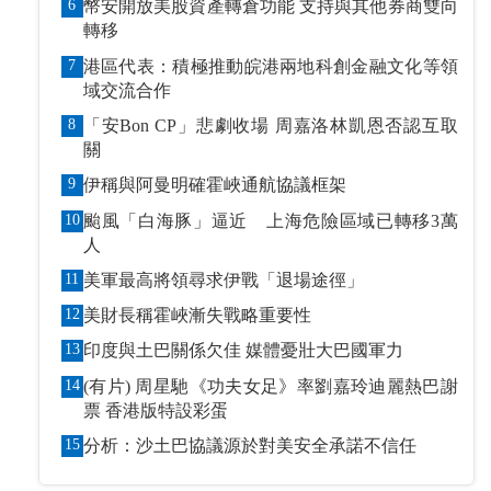
6
幣安開放美股資產轉倉功能 支持與其他券商雙向
轉移
7
港區代表：積極推動皖港兩地科創金融文化等領
域交流合作
8
「安Bon CP」悲劇收場 周嘉洛林凱恩否認互取
關
9
伊稱與阿曼明確霍峽通航協議框架
10
颱風「白海豚」逼近 上海危險區域已轉移3萬
人
11
美軍最高將領尋求伊戰「退場途徑」
12
美財長稱霍峽漸失戰略重要性
13
印度與土巴關係欠佳 媒體憂壯大巴國軍力
14
(有片) 周星馳《功夫女足》率劉嘉玲迪麗熱巴謝
票 香港版特設彩蛋
15
分析：沙土巴協議源於對美安全承諾不信任