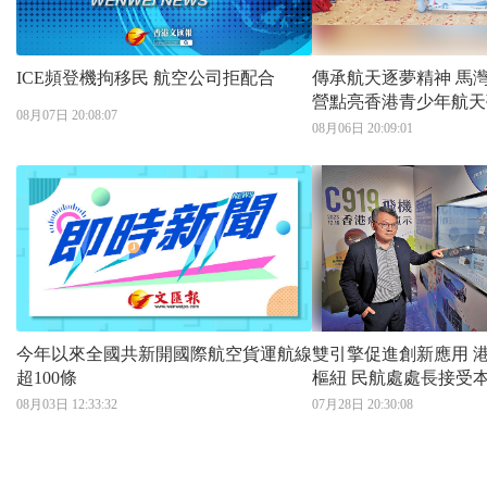
ICE頻登機拘移民 航空公司拒配合
傳承航天逐夢精神 馬灣挪亞方舟體驗
營點亮香港青少年航天
08月07日 20:08:07
08月06日 20:09:01
今年以來全國共新開國際航空貨運航線
雙引擎促進創新應用 港打造亞太低空
超100條
樞紐 民航處處長接受本報專訪：全力
對接「十五五」規劃
08月03日 12:33:32
07月28日 20:30:08