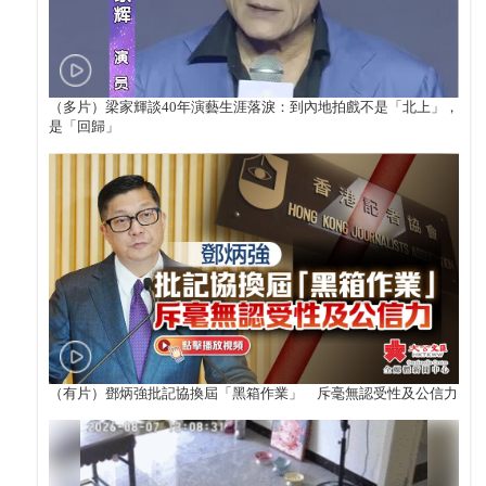
（多片）梁家輝談40年演藝生涯落淚：到內地拍戲不是「北上」，
是「回歸」
（有片）鄧炳強批記協換屆「黑箱作業」 斥毫無認受性及公信力