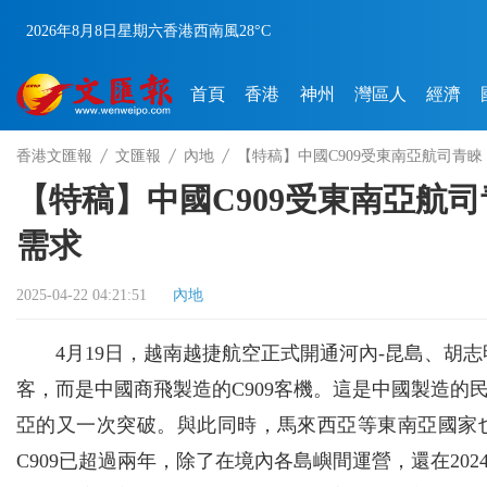
2026年8月8日
星期六
香港
西南風
28°C
首頁
香港
神州
灣區人
經濟
香港文匯報
文匯報
內地
【特稿】中國C909受東南亞航司青
【特稿】中國C909受東南亞航
需求
2025-04-22 04:21:51
內地
4月19日，越南越捷航空正式開通河內-昆島、胡
客，而是中國商飛製造的C909客機。這是中國製造
亞的又一次突破。與此同時，馬來西亞等東南亞國家
C909已超過兩年，除了在境內各島嶼間運營，還在202