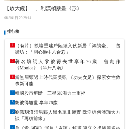
【放大鏡】一、利漢楨版畫《形》
08月01日 20:29:14
排行榜
1
（有片）觀塘重建戶陸續入伙新居「鴻鵠臺」 舊
街坊：「開心過中六合彩」
2
著名填詞人黎彼得去世享年76歲 曾創作
《Monica》《半斤八兩》
3
當無厘頭遇上時代審美觀 《功夫女足》探索女性敘
事新可能
4
韓國股市熔斷 三星SK海力士重挫
5
黎彼得離世 享年76歲
6
劉佩玥澄清男藝人黑名單非屬實 阮浩棕何沛珈大方
談「再續前緣」
7
為《愛·回家》演員「友誼」解畫 單立文指滕麗名林