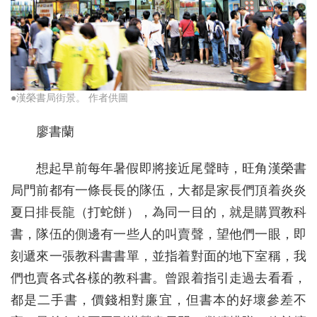
●漢榮書局街景。 作者供圖
廖書蘭
想起早前每年暑假即將接近尾聲時，旺角漢榮書
局門前都有一條長長的隊伍，大都是家長們頂着炎炎
夏日排長龍（打蛇餅），為同一目的，就是購買教科
書，隊伍的側邊有一些人的叫賣聲，望他們一眼，即
刻遞來一張教科書書單，並指着對面的地下室稱，我
們也賣各式各樣的教科書。曾跟着指引走過去看看，
都是二手書，價錢相對廉宜，但書本的好壞參差不