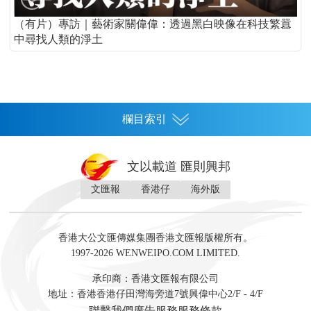
（有片）專訪｜藝術家關偉偉：透過黑白映像在科技繁囂
中尋找人類的淨土
欄目索引
首頁
文以載道 匯則興邦
香港
文匯報
香港仔
海外版
神州
灣區生活
灣區企業
灣區文化
灣區旅遊
灣區人
灣區人才
灣區政策
灣區服務易
經濟
財經
地產
投資
財評
數字經濟
經湋論
香港大公文匯傳媒集團香港文匯報版權所有。
國際
1997-2026 WENWEIPO.COM LIMITED.
評論
社評
評論
快評
來論
視頻
新聞
訪談
直播
經湋論
承印商：香港文匯報有限公司
軍事
地址：香港香港仔田灣海旁道7號興偉中心2/F - 4/F
文化
文博
藝術
文學
聯繫我們
廣告服務
服務條款