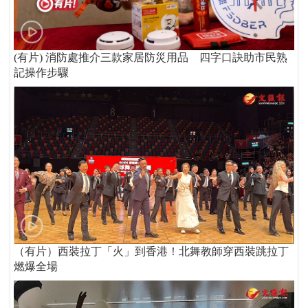
(有片) 消防處推介三款家居防災用品 四字口訣助市民熟
記操作步驟
（有片）西裝拉丁「火」到香港！北舞教師穿西裝跳拉丁
燃爆全場