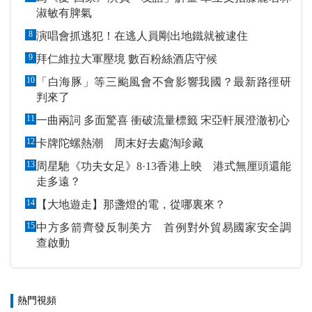
淑敏有脾氣
8
演唱會抓逃犯！在逃人員剛出地鐵就被逮住
9
拜仁維拉大軍壓境 數百粉絲酒店守候
10
「白海豚」等三颱風會不會影響我國？最新路徑研
判來了
11
一曲兩詞 多面驚喜 衝破流量標籤 宋亞軒展澄澈初心
12
卡牌陀螺熱潮 周末好去處淘珍藏
13
周星馳《功夫女足》8·13香港上映 港式無厘頭還能
走多遠？
14
【大地遊走】那盞燈的電，從哪裏來？
15
中方多箭齊發反制美方 首例對外貿易國家安全調
查啟動
熱門視頻