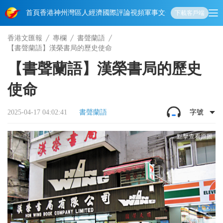
首頁
香港
神州
灣區人
經濟
國際
評論
視頻
軍事
文化
娛樂
生活
教育
體
下載客戶端
香港文匯報
專欄
書聲蘭語
【書聲蘭語】漢榮書局的歷史使命
【書聲蘭語】漢榮書局的歷史
使命
2025-04-17 04:02:41
書聲蘭語
字號