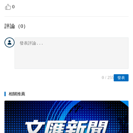
0
評論（
0
）
0
/ 255
發表
相關推薦