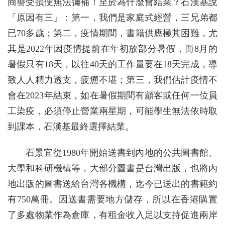
商譽受損便無法彌補！至於為什麼會結業？石漢基說
「原因有三」：第一，我們是家庭式經營，三兄弟都
已70多歲；第二，疫情期間，書籍供應極其困難，尤
其是2022年因疫情提前在年初放部分暑假，而8月的
暑假只有18天，以往40天的工作量要在18天完成，導
致人人精力透支，疲憊不堪；第三，我們估計疫情不
會在2023年結束，如在暑假期間有顧客或任何一位員
工染疫，必須停止營業兩星期，可能學生無法依時取
到課本，石漢基最終選擇結業。
石景宜從1980年開始送書到內地的公共圖書館、
大學和科研機構等，大部分圖書是台灣出版，也將內
地出版的圖書送給台灣各機構，迄今已送出的書籍約
有750萬冊。因送書需要地方儲存，所以在香港購置
了多處物業作為倉庫，有租金收入足以支持促進兩岸