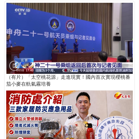
（有片）「太空桃花源」走進現實！國內首次實現櫻桃番
茄小麥在軌氣霧培養