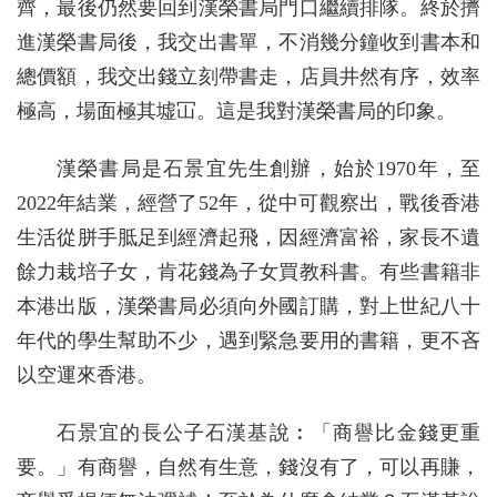
齊，最後仍然要回到漢榮書局門口繼續排隊。終於擠
進漢榮書局後，我交出書單，不消幾分鐘收到書本和
總價額，我交出錢立刻帶書走，店員井然有序，效率
極高，場面極其墟冚。這是我對漢榮書局的印象。
漢榮書局是石景宜先生創辦，始於1970年，至
2022年結業，經營了52年，從中可觀察出，戰後香港
生活從胼手胝足到經濟起飛，因經濟富裕，家長不遺
餘力栽培子女，肯花錢為子女買教科書。有些書籍非
本港出版，漢榮書局必須向外國訂購，對上世紀八十
年代的學生幫助不少，遇到緊急要用的書籍，更不吝
以空運來香港。
石景宜的長公子石漢基說︰「商譽比金錢更重
要。」有商譽，自然有生意，錢沒有了，可以再賺，