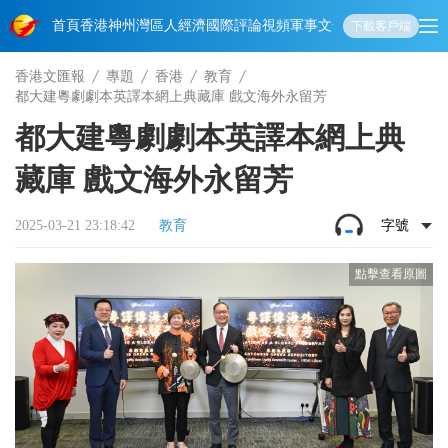
首頁
香港
神州
灣區人
經濟
國際
評論
視頻
軍事
文化
娛樂
生活
教育
體
下載客戶端
香港文匯報
專題
香港
教育
都大建粵劇劇本英譯本網上典藏庫 戲文海外永留芳
都大建粵劇劇本英譯本網上典
藏庫 戲文海外永留芳
2025-03-21 23:18:42
教育
字號