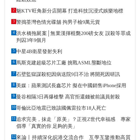
2
魅KTV旺角新分店開幕 打造科技沉浸式娛樂地標
3
警搗荃灣色情光碟舖 拘男子檢9萬元貨
4
洪水橋拖屍案│無業漢揮棍斃200磅女友 誤殺等罪成
判囚3年9個月
5
中星4B衛星發射失利
6
馬斯克建超級芯片工廠 挑戰ASML壟斷地位
7
石壁監獄謀殺犯因病送院9日不治 將開死因研訊
8
美媒：蘋果測試長鑫芯片 擬在中國銷售iPhone採用
9
曼谷相隔3日再爆槍擊 高官拒還錢被前議員射殺
10
哥倫比亞地震已致該國佩雷拉市18人死亡
11
追求完美，抹走「原美」？正視Z世代幸福感 專家
倡導「真實的你 足夠的美」
12
來論丨持續深化皖港交流合作 互學互鑒推動高質