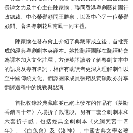
長譚文力及中心主任陳家愉，聯同香港粵劇藝術團行
政總裁、中心榮譽顧問王勝泉，以及中心另一位榮譽
顧問、著名粵劇花旦南鳳一同主禮。
陳家愉在發布會上介紹了典藏庫成立後，首批完
成的經典粵劇劇本英譯本。她指翻譯團隊在翻譯時會
為譯本加入文化註釋，方便英語讀者了解粵劇文本中
的語境及專有名詞，相信有助讀者更深入理解劇作以
至中國傳統文化。翻譯團隊成員張翔及黃碩政亦分享
翻譯過程中的挑戰與點滴。
首批收錄於典藏庫並已網上發布的作品有《夢斷
香銷四十年》六場折子戲選段。另有三套全劇劇本和
六套折子戲，包括經典全劇劇本《火網梵宮十四
年》、《白兔會》及《洛神》，中國古典文學名著