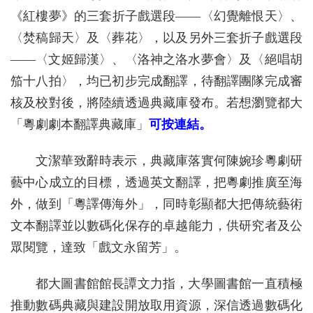
《紅樓夢》的三套折子戲選段——〈幻覺離恨天〉、
〈焚稿歸天〉及〈葬花〉，以及另外三套折子戲選段
——〈文姬歸漢〉、〈洛神之洛水夢會〉及〈絕唱胡
笳十八拍〉，均已初步完成翻譯，待翻譯團隊完成審
核及校對後，將陸續透過典藏庫發布。若想瀏覽都大
「粵劇劇本翻譯典藏庫」
可按連結。
文潔華致辭時表示，典藏庫落實何陳婉珍粵劇研
藝中心成立的目標，透過英文翻譯，把粵劇推廣至海
外，做到「粵譯傳海外」，同時彰顯都大把傳統藝術
文本翻譯並以數碼化保存的卓越能力，供研究者及公
眾閱覽，達致「戲文永留芳」。
都大圖書館館長譚文力指，大學圖書館一直積極
推動數碼典藏與建設開放取用資源，深信透過數碼化