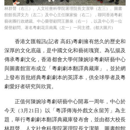
林群聲（右三）、人文社會科學院署理院長文潔華（左三）、圖書
館館長譚文力（左二）及中心主任陳家愉（右二），聯同香港粵劇
藝術團行政總裁、中心榮譽顧問王勝泉（右一），以及中心另一位
榮譽顧問、著名粵劇花旦南鳳（左一）一同主禮。(都大圖片)
香港文匯報訊(記者 高鈺)粵劇擁有悠久的歷史和
深厚的文化底蘊，是中國文化和藝術瑰寶。為弘揚及
傳承粵劇文化，香港都會大學何陳婉珍粵劇研藝中心
與圖書館宣布成立「粵劇劇本翻譯典藏庫」，並於網
上發布首批經典粵劇劇本的英譯本，供全球學者及粵
劇愛好者研究與欣賞。
正值何陳婉珍粵劇研藝中心開幕一周年，中心於
今天（3月21日）以「粵譯傳海外戲文永留芳」為主
題，舉行粵劇劇本翻譯典藏庫發布會，並由都大校長
林群聲、人文社會科學院署理院長文潔華、圖書館館