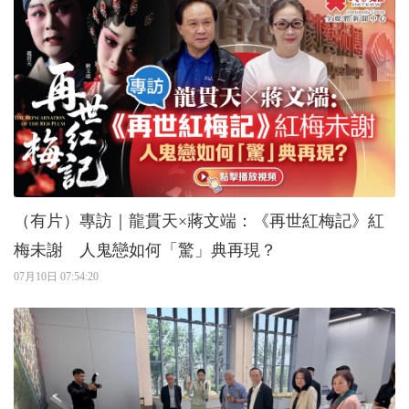
（有片）專訪｜龍貫天×蔣文端：《再世紅梅記》紅
梅未謝 人鬼戀如何「驚」典再現？
07月10日 07:54:20