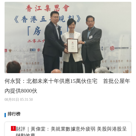
何永賢：北都未來十年供應15萬伙住宅 首批公屋年
內提供8000伙
08月01日 05:31:50
排行榜
1
財評｜黃偉棠：美就業數據意外疲弱 美股與港股呈
鏈動效應