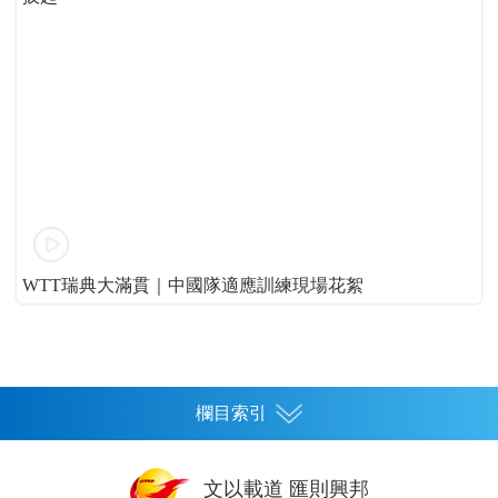
WTT瑞典大滿貫｜中國隊適應訓練現場花絮
欄目索引
首頁
文以載道 匯則興邦