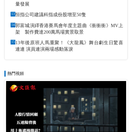
量發展
13
恒指公司建議科指成份股增至50隻
14
郭富城演繹香港賽馬會年度主題曲《衝衝衝》MV上
架 製作費達200萬馬場實景取景
15
13年後原班人馬重聚！《大龍鳳》舞台劇生日驚喜
連連 演員連演兩場感動落淚
熱門視頻