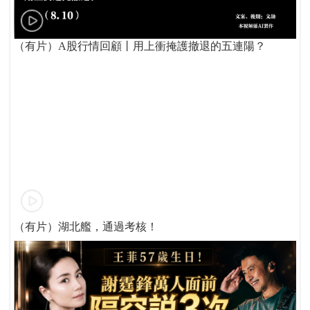
（有片）A股行情回顧丨用上衝掩護撤退的五連陽？
（有片）湖北艦，通過考核！