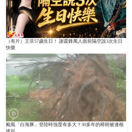
（有片）王菲57歲生日！ 謝霆鋒萬人面前隔空說3次生日
快樂
颱風「白海豚」登陸時強度有多大？30多年的樟樹被連根
拔起