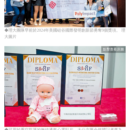
◆理大團隊早前於2024年美國硅谷國際發明創新節勇奪9個獎項。 理
大圖片
◆可用於重症監護的無線透氣心電貼片。大公文匯全媒體記者李九