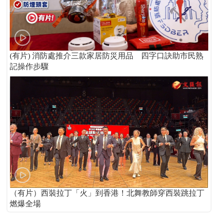
(有片) 消防處推介三款家居防災用品 四字口訣助市民熟
記操作步驟
（有片）西裝拉丁「火」到香港！北舞教師穿西裝跳拉丁
燃爆全場