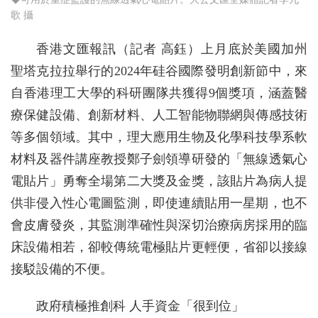
歌 攝
香港文匯報訊（記者 高鈺）上月底於美國加州
聖塔克拉拉舉行的2024年硅谷國際發明創新節中，來
自香港理工大學的科研團隊共獲得9個獎項，涵蓋醫
療保健設備、創新材料、人工智能物聯網與傳感技術
等多個領域。其中，理大應用生物及化學科技學系軟
材料及器件講座教授鄭子劍領導研發的「無線透氣心
電貼片」勇奪全場第二大獎及金獎，該貼片為病人提
供非侵入性心電圖監測，即使連續貼用一星期，也不
會皮膚發炎，其監測準確性與深切治療病房採用的臨
床設備相若，卻較傳統電極貼片更輕便，省卻以接線
接駁設備的不便。
政府積極推創科 人手資金「很到位」