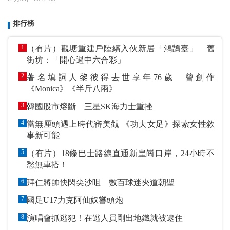
排行榜
1
（有片）觀塘重建戶陸續入伙新居「鴻鵠臺」 舊
街坊：「開心過中六合彩」
2
著名填詞人黎彼得去世享年76歲 曾創作
《Monica》《半斤八兩》
3
韓國股市熔斷 三星SK海力士重挫
4
當無厘頭遇上時代審美觀 《功夫女足》探索女性敘
事新可能
5
（有片）18條巴士路線直通新皇崗口岸，24小時不
愁無車搭！
6
拜仁將帥快閃尖沙咀 數百球迷夾道朝聖
7
國足U17力克阿仙奴響頭炮
8
演唱會抓逃犯！在逃人員剛出地鐵就被逮住