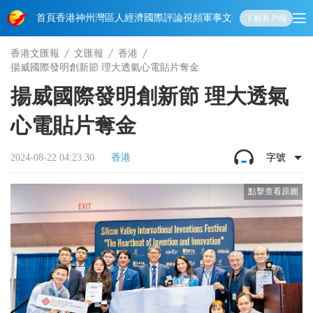
首頁
香港
神州
灣區人
經濟
國際
評論
視頻
軍事
文化
娛樂
生活
教育
體
下載客戶端
香港文匯報
文匯報
香港
揚威國際發明創新節 理大透氣心電貼片奪金
揚威國際發明創新節 理大透氣
心電貼片奪金
2024-08-22 04:23:30
香港
字號