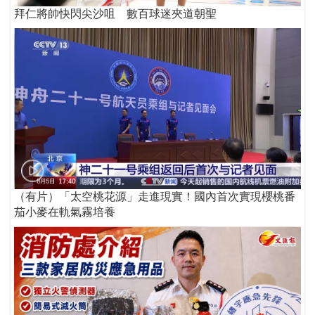
拜仁將帥快閃尖沙咀 數百球迷夾道朝聖
（有片）「太空桃花源」走進現實！國內首次實現櫻桃番
茄小麥在軌氣霧培養