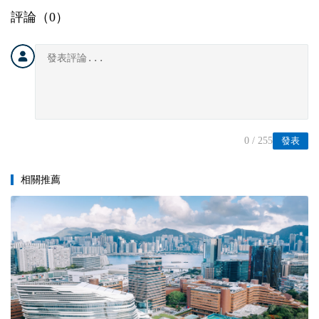
評論（
0
）
0
/ 255
發表
相關推薦