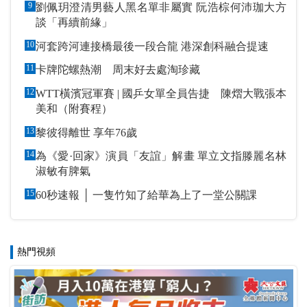
9
劉佩玥澄清男藝人黑名單非屬實 阮浩棕何沛珈大方
談「再續前緣」
10
河套跨河連接橋最後一段合龍 港深創科融合提速
11
卡牌陀螺熱潮 周末好去處淘珍藏
12
WTT橫濱冠軍賽 | 國乒女單全員告捷 陳熠大戰張本
美和（附賽程）
13
黎彼得離世 享年76歲
14
為《愛·回家》演員「友誼」解畫 單立文指滕麗名林
淑敏有脾氣
15
60秒速報 │ 一隻竹知了給華為上了一堂公關課
熱門視頻