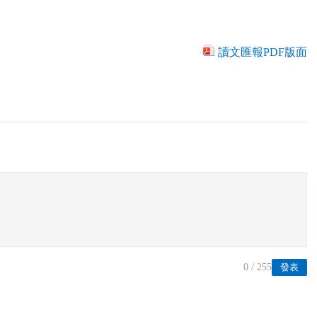
讀文匯報PDF版面
0
/ 255
發表