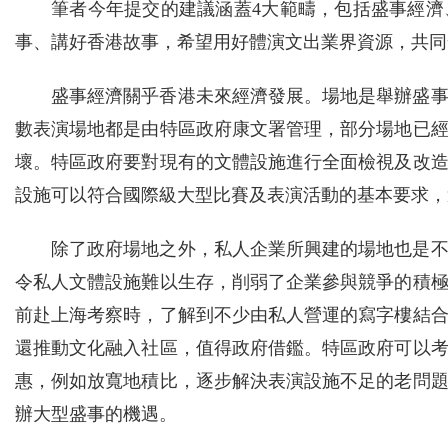
筆者今年提交的建議涵蓋4大範疇，包括盛事經
事、講好香港故事，希望用好體演文出業界資源，共同
盛事經濟關乎香港未來經濟發展。場地是舉辦盛
數表演場地都是由特區政府康文署管理，部分場地已
壞。特區政府要對現有的文體設施進行全面檢視及改
設施可以符合國際級大型比賽及表演活動的基本要求，
除了政府場地之外，私人企業所興建的場地也是
令私人文體設施難以生存，削弱了企業參與競爭的積
前赴上海考察時，了解到不少由私人營運的寫字樓結
還推動文化融入社區，值得政府借鑑。特區政府可以
惠，例如放寬地積比，逐步解決表演設施不足的老問
辦大型盛事的機遇。