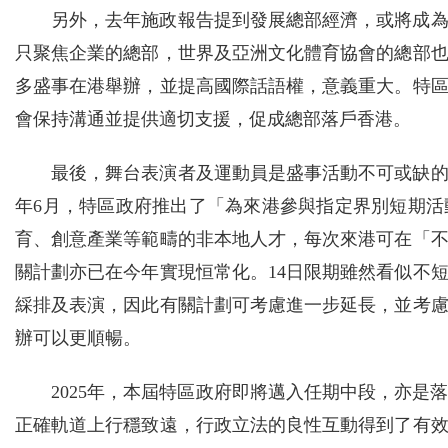
另外，去年施政報告提到發展總部經濟，或將成
只聚焦企業的總部，世界及亞洲文化體育協會的總部
多盛事在港舉辦，並提高國際話語權，意義重大。特
會保持溝通並提供適切支援，促成總部落戶香港。
最後，舞台表演者及運動員是盛事活動不可或缺的
年6月，特區政府推出了「為來港參與指定界別短期
育、創意產業等範疇的非本地人才，每次來港可在「不
關計劃亦已在今年實現恒常化。14日限期雖然看似不
綵排及表演，因此有關計劃可考慮進一步延長，並考
辦可以更順暢。
2025年，本屆特區政府即將邁入任期中段，亦
正確軌道上行穩致遠，行政立法的良性互動得到了有