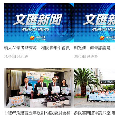
嶺大AI學者膺香港工程院青年部會員
劉兆佳：羅奇謬論是「
08月05日 20:31:20
08月05日 20:30:30
中總65策建言五年規劃 倡設委員會檢
參觀雲南陸軍講武堂 港生盼傳承愛國