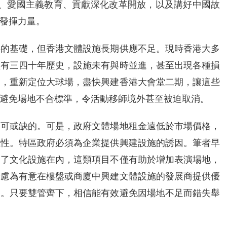
濟、愛國主義教育、貢獻深化改革開放，以及講好中國故
發揮力量。
事的基礎，但香港文體設施長期供應不足。現時香港大多
經有三四十年歷史，設施未有與時並進，甚至出現各種損
造，重新定位大球場，盡快興建香港大會堂二期，讓這些
避免場地不合標準，令活動移師境外甚至被迫取消。
不可或缺的。可是，政府文體場地租金遠低於市場價格，
極性。特區政府必須為企業提供興建設施的誘因。筆者早
合了文化設施在內，這類項目不僅有助於增加表演場地，
考慮為有意在樓盤或商廈中興建文體設施的發展商提供優
題。只要雙管齊下，相信能有效避免因場地不足而錯失舉