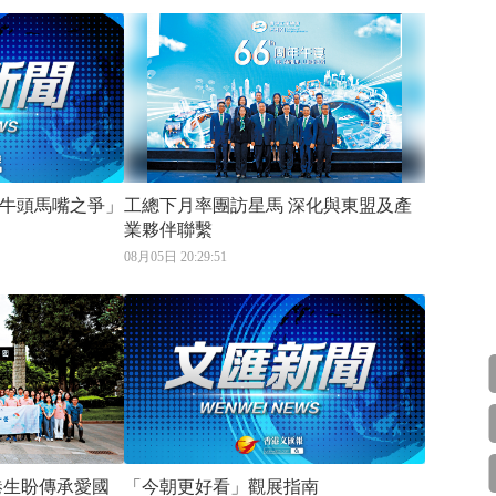
牛頭馬嘴之爭」
工總下月率團訪星馬 深化與東盟及產
業夥伴聯繫
08月05日 20:29:51
「今朝更好看」觀展指南