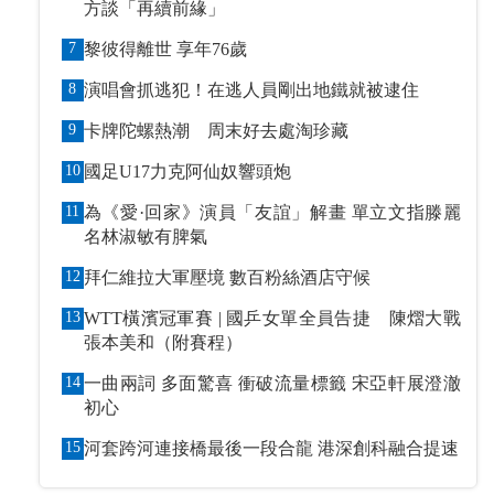
方談「再續前緣」
7
黎彼得離世 享年76歲
8
演唱會抓逃犯！在逃人員剛出地鐵就被逮住
9
卡牌陀螺熱潮 周末好去處淘珍藏
10
國足U17力克阿仙奴響頭炮
11
為《愛·回家》演員「友誼」解畫 單立文指滕麗
名林淑敏有脾氣
12
拜仁維拉大軍壓境 數百粉絲酒店守候
13
WTT橫濱冠軍賽 | 國乒女單全員告捷 陳熠大戰
張本美和（附賽程）
14
一曲兩詞 多面驚喜 衝破流量標籤 宋亞軒展澄澈
初心
15
河套跨河連接橋最後一段合龍 港深創科融合提速