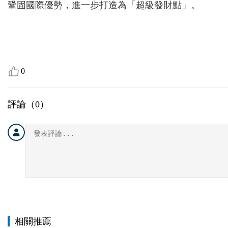
鞏固國際優勢，進一步打造為「超級發財點」。
0
評論（
0
）
相關推薦