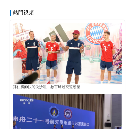
熱門視頻
拜仁將帥快閃尖沙咀 數百球迷夾道朝聖