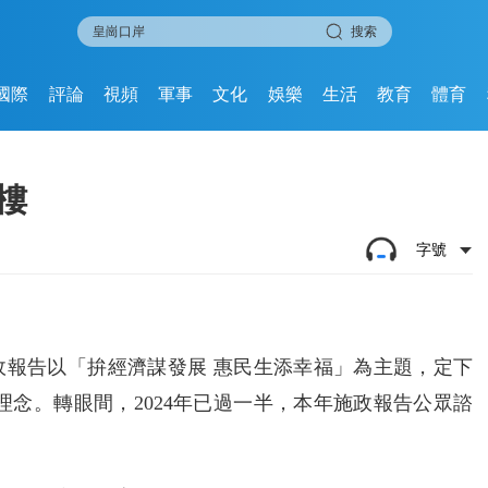
搜索
國際
評論
視頻
軍事
文化
娛樂
生活
教育
體育
樓
字號
施政報告以「拚經濟謀發展 惠民生添幸福」為主題，定下
政理念。轉眼間，2024年已過一半，本年施政報告公眾諮