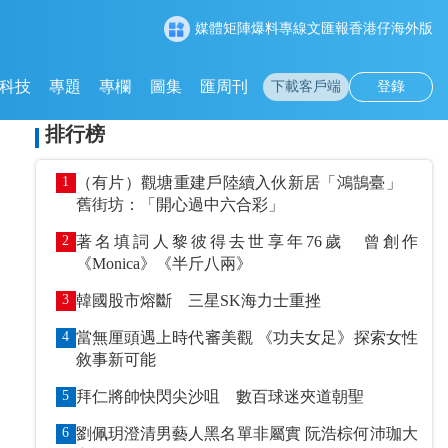
媒體矩陣
爆料專線
文匯報
香港仔
海外版
科技
專題
專欄
圖集
匯周刊
下載客戶端
登錄
排行榜
1
（有片）觀塘重建戶陸續入伙新居「鴻鵠臺」
舊街坊：「開心過中六合彩」
2
著名填詞人黎彼得去世享年76歲 曾創作
《Monica》《半斤八兩》
3
韓國股市熔斷 三星SK海力士重挫
4
當無厘頭遇上時代審美觀 《功夫女足》探索女性
敘事新可能
5
拜仁將帥快閃尖沙咀 數百球迷夾道朝聖
6
劉佩玥澄清男藝人黑名單非屬實 阮浩棕何沛珈大