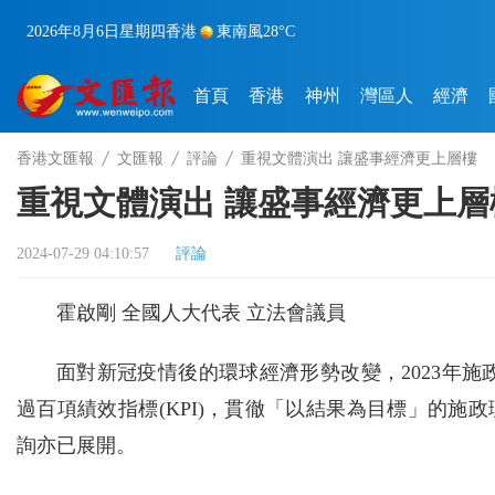
2026年8月6日
星期四
香港
東南風
28°C
首頁
香港
神州
灣區人
經濟
香港文匯報
文匯報
評論
重視文體演出 讓盛事經濟更上層樓
重視文體演出 讓盛事經濟更上層
2024-07-29 04:10:57
評論
霍啟剛 全國人大代表 立法會議員
面對新冠疫情後的環球經濟形勢改變，2023年
過百項績效指標(KPI)，貫徹「以結果為目標」的施
詢亦已展開。