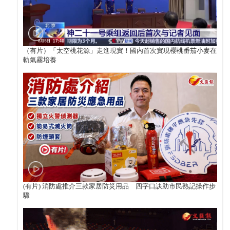
（有片）「太空桃花源」走進現實！國內首次實現櫻桃番茄小麥在
軌氣霧培養
(有片) 消防處推介三款家居防災用品 四字口訣助市民熟記操作步
驟