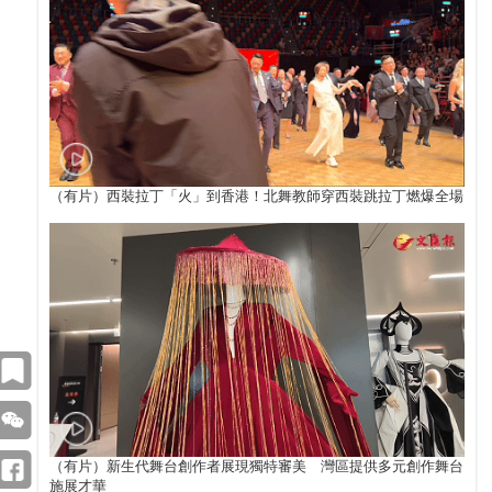
（有片）西裝拉丁「火」到香港！北舞教師穿西裝跳拉丁燃爆全場
（有片）新生代舞台創作者展現獨特審美 灣區提供多元創作舞台
施展才華