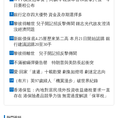
日賽程公布
8
銀行定存四大優勢 資金及存期選擇多
9
黎彼得離世 兒子開記招反擊傳聞 鍾志光代故友澄清
沒經濟問題
10
新銀債保底4.25厘歷來第二高 本月21日開始認購 銀
行建議認購20至30手
11
黎彼得離世 兒子開記招反擊傳聞
12
不滿被瞞彈藥告罄 特朗普與美防長起衝突
13
愛·回家「速遞」十載歡樂 劇集如燈塔 劇迷定志向
14
（有片）英97歲婦人「機翼漫步」破世界紀錄
15
香港保監：內地對居民境外投資收益繳稅要求一直
存在 港保險產品競爭力強 無需過度解讀「保單稅」
熱門視頻