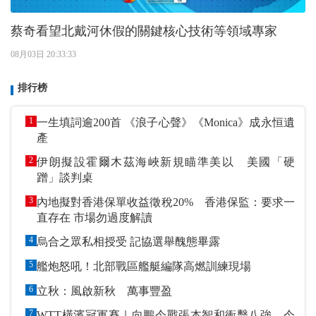
蔡奇看望北戴河休假的關鍵核心技術等領域專家
08月03日 20:33:33
排行榜
1
一生填詞逾200首 《浪子心聲》《Monica》成永恒遺
產
2
伊朗擬設霍爾木茲海峽新規瞄準美以 美國「硬
蹭」談判桌
3
內地擬對香港保單收益徵稅20% 香港保監：要求一
直存在 市場勿過度解讀
4
烏合之眾私相授受 記協選舉醜態畢露
5
艦炮怒吼！北部戰區艦艇編隊高燃訓練現場
6
立秋：風啟新秋 萬事豐盈
7
WTT橫濱冠軍賽｜向鵬今戰張本智和衝擊八強 今