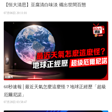
【恒大清思】豆腐清白味淡 襯出世間百態
07月06日 20:11:01
60秒速報│最近天氣怎麼這麼怪？地球正經歷「超級
厄爾尼諾」
07月28日 03:58:47