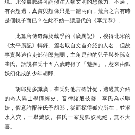
現。此發展脈絡可謂傾注人類文明的想像力。不過，
有否想過，真實與想像只是一體兩面，荒唐之言有時
是個幌子而已？在此不妨一讀唐代的《李元恭》。
此篇唐傳奇錄於戴孚的《廣異記》，後得北宋的
《太平廣記》轉錄。篇名取自文首介紹的人名，但故
事實與這位吏部侍郎無關，主角是他的兒子與外孫女
崔氏。話說崔氏十五六歲時得了「魅疾」，惹來由狐
妖幻化成的少年胡郎。
胡郎見多識廣，崔氏對他言聽計從，透過其介紹
的奇人異士學懂經史、音律諸般技藝。李氏為求驅
妖，假意許配崔氏予胡郎，從而探得狐穴所在，並灌
水入穴，一舉滅妖。崔氏一家見狐妖死絕，無不大
喜。