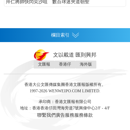
拜仁將帥快閃尖沙咀 數百球迷夾道朝聖
欄目索引
首頁
文以載道 匯則興邦
香港
文匯報
香港仔
海外版
神州
灣區生活
灣區企業
灣區文化
灣區旅遊
灣區人
灣區人才
灣區政策
灣區服務易
經濟
財經
地產
投資
財評
數字經濟
經湋論
香港大公文匯傳媒集團香港文匯報版權所有。
國際
1997-2026 WENWEIPO.COM LIMITED.
評論
社評
評論
快評
來論
視頻
新聞
訪談
直播
經湋論
承印商：香港文匯報有限公司
軍事
地址：香港香港仔田灣海旁道7號興偉中心2/F - 4/F
文化
文博
藝術
文學
聯繫我們
廣告服務
服務條款
娛樂
生活
旅遊
美食
時尚
健康