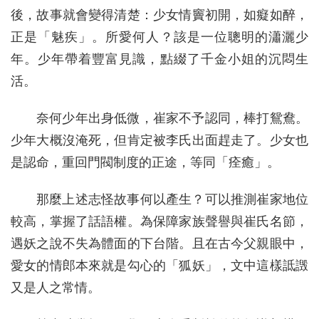
後，故事就會變得清楚：少女情竇初開，如癡如醉，
正是「魅疾」。所愛何人？該是一位聰明的瀟灑少
年。少年帶着豐富見識，點綴了千金小姐的沉悶生
活。
奈何少年出身低微，崔家不予認同，棒打鴛鴦。
少年大概沒淹死，但肯定被李氏出面趕走了。少女也
是認命，重回門閥制度的正途，等同「痊癒」。
那麼上述志怪故事何以產生？可以推測崔家地位
較高，掌握了話語權。為保障家族聲譽與崔氏名節，
遇妖之說不失為體面的下台階。且在古今父親眼中，
愛女的情郎本來就是勾心的「狐妖」，文中這樣詆譭
又是人之常情。