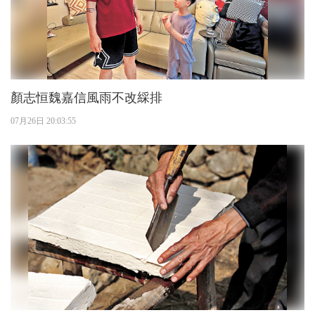
顏志恒魏嘉信風雨不改綵排
07月26日 20:03:55