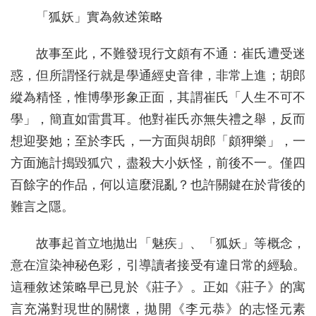
「狐妖」實為敘述策略
故事至此，不難發現行文頗有不通：崔氏遭受迷
惑，但所謂怪行就是學通經史音律，非常上進；胡郎
縱為精怪，惟博學形象正面，其謂崔氏「人生不可不
學」，簡直如雷貫耳。他對崔氏亦無失禮之舉，反而
想迎娶她；至於李氏，一方面與胡郎「頗狎樂」，一
方面施計搗毀狐穴，盡殺大小妖怪，前後不一。僅四
百餘字的作品，何以這麼混亂？也許關鍵在於背後的
難言之隱。
故事起首立地拋出「魅疾」、「狐妖」等概念，
意在渲染神秘色彩，引導讀者接受有違日常的經驗。
這種敘述策略早已見於《莊子》。正如《莊子》的寓
言充滿對現世的關懷，拋開《李元恭》的志怪元素