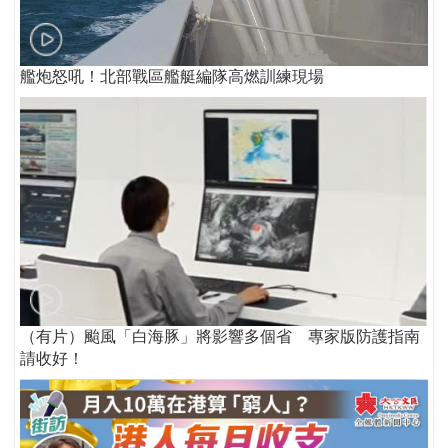
艦炮怒吼！北部戰區艦艇編隊高燃訓練現場
（有片）颱風「白海豚」將影響多個省 專家版防護指南
請收好！