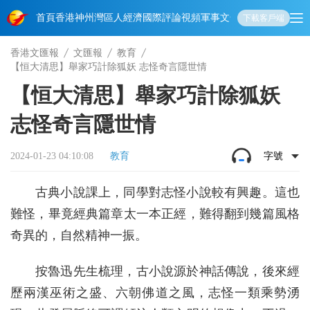
首頁
香港
神州
灣區人
經濟
國際
評論
視頻
軍事
文化
娛樂
生活
教育
體
下載客戶端
香港文匯報
文匯報
教育
【恒大清思】舉家巧計除狐妖 志怪奇言隱世情
【恒大清思】舉家巧計除狐妖
志怪奇言隱世情
2024-01-23 04:10:08
教育
字號
古典小說課上，同學對志怪小說較有興趣。這也
難怪，畢竟經典篇章太一本正經，難得翻到幾篇風格
奇異的，自然精神一振。
按魯迅先生梳理，古小說源於神話傳說，後來經
歷兩漢巫術之盛、六朝佛道之風，志怪一類乘勢湧