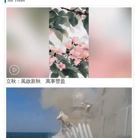
立秋：風啟新秋 萬事豐盈