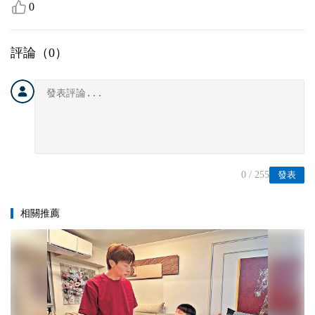
0
評論（
0
）
0
/ 255
發表
相關推薦