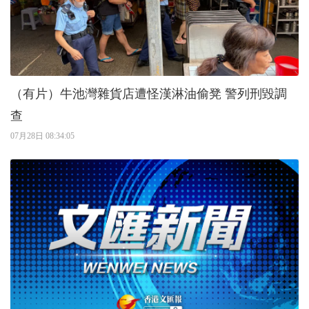
（有片）牛池灣雜貨店遭怪漢淋油偷凳 警列刑毀調
查
07月28日 08:34:05