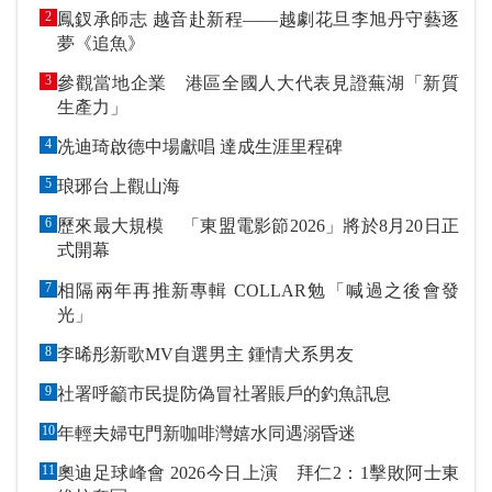
2
鳳釵承師志 越音赴新程——越劇花旦李旭丹守藝逐
夢《追魚》
3
參觀當地企業 港區全國人大代表見證蕪湖「新質
生產力」
4
冼迪琦啟德中場獻唱 達成生涯里程碑
5
琅琊台上觀山海
6
歷來最大規模 「東盟電影節2026」將於8月20日正
式開幕
7
相隔兩年再推新專輯 COLLAR勉「喊過之後會發
光」
8
李晞彤新歌MV自選男主 鍾情犬系男友
9
社署呼籲市民提防偽冒社署賬戶的釣魚訊息
10
年輕夫婦屯門新咖啡灣嬉水同遇溺昏迷
11
奧迪足球峰會 2026今日上演 拜仁2：1擊敗阿士東