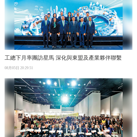
工總下月率團訪星馬 深化與東盟及產業夥伴聯繫
08月05日 20:29:51