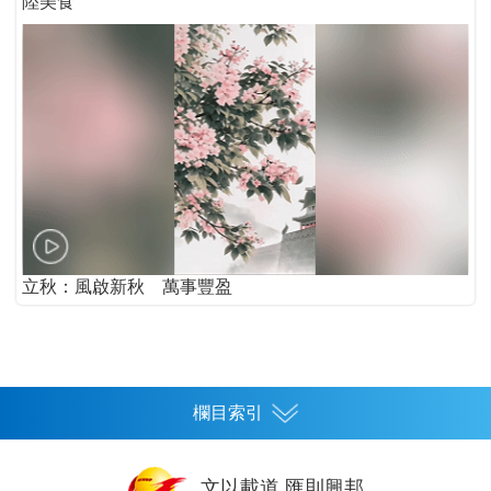
陸美食
立秋：風啟新秋 萬事豐盈
欄目索引
首頁
文以載道 匯則興邦