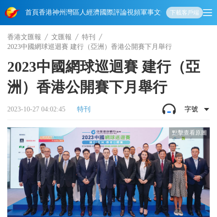
首頁
香港
神州
灣區人
經濟
國際
評論
視頻
軍事
文化
娛樂
生活
教育
體
下載客戶端
香港文匯報
文匯報
特刊
2023中國網球巡迴賽 建行（亞洲）香港公開賽下月舉行
2023中國網球巡迴賽 建行（亞
洲）香港公開賽下月舉行
2023-10-27 04:02:45
特刊
字號