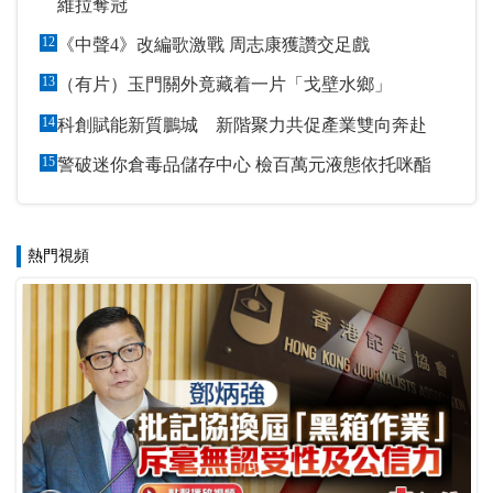
維拉奪冠
12
《中聲4》改編歌激戰 周志康獲讚交足戲
13
（有片）玉門關外竟藏着一片「戈壁水鄉」
14
科創賦能新質鵬城 新階聚力共促產業雙向奔赴
15
警破迷你倉毒品儲存中心 檢百萬元液態依托咪酯
熱門視頻