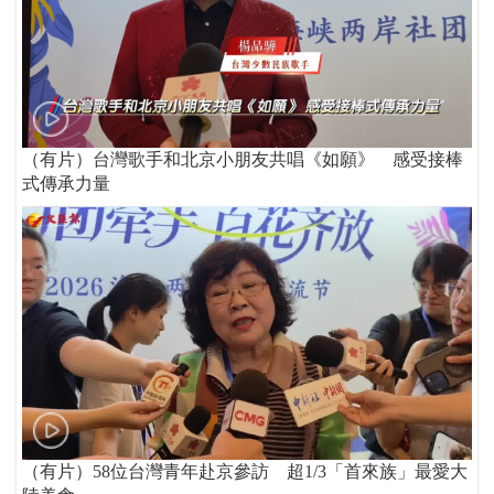
（有片）台灣歌手和北京小朋友共唱《如願》 感受接棒
式傳承力量
（有片）58位台灣青年赴京參訪 超1/3「首來族」最愛大