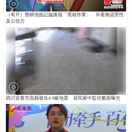
（有片）鄧炳強批記協換屆「黑箱作業」 斥毫無認受性
及公信力
四川宜賓市高縣發生4.9級地震 居民家中監控畫面曝光