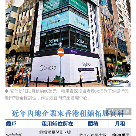
◆ 安信信託以月租約80萬元，租用資深投資者黎永滔旗下銅鑼灣景
隆街7號全幢舖位，作香港首間資產管理中心。