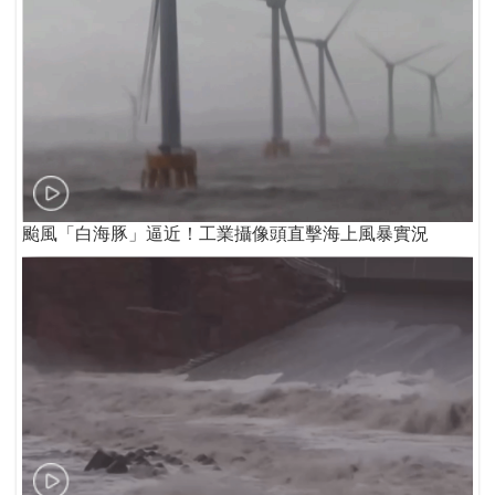
颱風「白海豚」逼近！工業攝像頭直擊海上風暴實況