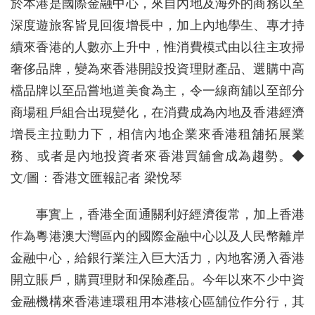
於本港是國際金融中心，來自內地及海外的商務以至
深度遊旅客皆見回復增長中，加上內地學生、專才持
續來香港的人數亦上升中，惟消費模式由以往主攻掃
奢侈品牌，變為來香港開設投資理財產品、選購中高
檔品牌以至品嘗地道美食為主，令一線商舖以至部分
商場租戶組合出現變化，在消費成為內地及香港經濟
增長主拉動力下，相信內地企業來香港租舖拓展業
務、或者是內地投資者來香港買舖會成為趨勢。◆
文/圖：香港文匯報記者 梁悅琴
事實上，香港全面通關利好經濟復常，加上香港
作為粵港澳大灣區內的國際金融中心以及人民幣離岸
金融中心，給銀行業注入巨大活力，內地客湧入香港
開立賬戶，購買理財和保險產品。今年以來不少中資
金融機構來香港連環租用本港核心區舖位作分行，其