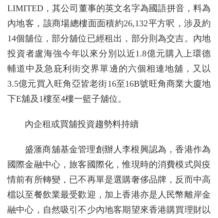
LIMITED，其公司董事的英文名字為國語拼音，料為
內地客，該商場總樓面面積約26,132平方呎，涉及約
14個舖位，部分舖位已經租出，部分則為交吉。內地
投資者盧海強今年以來分別以近1.8億元購入上環德
輔道中及急庇利街交界單邊的六個相連地舖，又以
3.5億元買入旺角亞皆老街16至16B號旺角商業大廈地
下E舖及1樓至4樓一籃子舖位。
內企租或買舖投資趨勢料持續
盛滙商舖基金管理創辦人李根興認為，香港作為
國際金融中心，旅客國際化，惟現時的消費模式與疫
情前有所轉變，已不再單是選購奢侈品牌，反而中高
檔以至餐飲業最受歡迎，加上香港亦是人民幣離岸金
融中心，自然吸引不少內地客期望來香港購買理財以