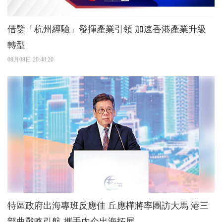
借鑒「杭州經驗」發揮產業引領 加速香港產業升級
轉型
08月08日 20:48:20
特區政府出海專班反應佳 丘應樺將率團訪大馬 港三
部曲戰略引航 攜手內企出海拓展