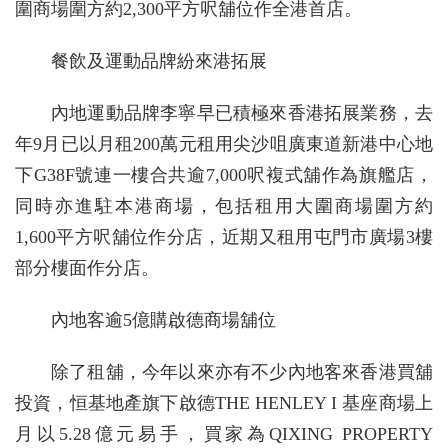
圍商場圍方約2,300平方呎舖位作全港首店。
餐飲及運動品牌紛來港拓展
內地運動品牌李寧早已積極來香港拓展業務，去
年9月已以月租200萬元租用尖沙咀廣東道新港中心地
下G38F號連一樓合共逾7,000呎複式舖作為旗艦店，
同時亦進駐本港商場，包括租用大圍商場圍方約
1,600平方呎舖位作分店，近期又租用屯門市廣場3樓
部分樓面作分店。
內地客逾5億購啟德商場舖位
除了租舖，今年以來亦有不少內地客來香港買舖
投資，恒基地產旗下啟德THE HENLEY I 基座商場上
月以5.28億元易手，買家為QIXING PROPERTY