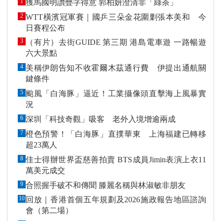
1
獲馬國明讚疊字得意 郭柏妍澄清非「綠茶」
2
WTT橫濱冠軍賽｜國乒三朵金花圍剿張本美和 今
日賽程公布
3
（有片）去街GUIDE 第三期 港島電車遊 一路暢遊
六大景點
4
美稱伊朗告知不收霍爾木茲通行費 伊提出通航關
鍵條件
5
颱風「白海豚」逼近！工業攝像頭直擊海上風暴實
況
6
深圳「科技奇觀」吸客 老外入境增逾兩成
7
橙色預警！「白海豚」直撲華東 上海福建已轉移
超23萬人
8
佳士得辦世界盃慈善拍賣 BTS成員Jimin表演上衣11
萬美元成交
9
合照握手破不和傳聞 滕麗名稱與林淑敏非朋友
10
回放｜香港首個五年規劃及2026施政報告地區諮詢
會（第二場）