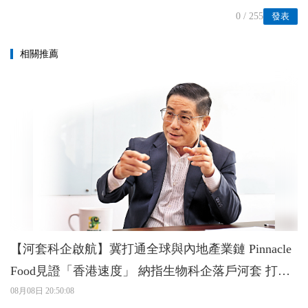
0
/ 255
發表
相關推薦
【河套科企啟航】冀打通全球與內地產業鏈 Pinnacle
Food見證「香港速度」 納指生物科企落戶河套 打造
灣區「細胞工廠」
08月08日 20:50:08