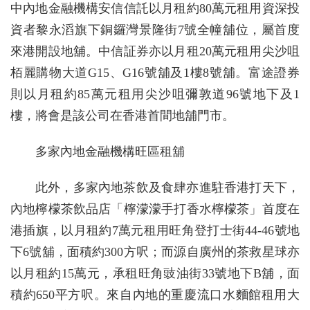
中內地金融機構安信信託以月租約80萬元租用資深投
資者黎永滔旗下銅鑼灣景隆街7號全幢舖位，屬首度
來港開設地舖。中信証券亦以月租20萬元租用尖沙咀
栢麗購物大道G15、G16號舖及1樓8號舖。富途證券
則以月租約85萬元租用尖沙咀彌敦道96號地下及1
樓，將會是該公司在香港首間地舖門市。
多家內地金融機構旺區租舖
此外，多家內地茶飲及食肆亦進駐香港打天下，
內地檸檬茶飲品店「檸濛濛手打香水檸檬茶」首度在
港插旗，以月租約7萬元租用旺角登打士街44-46號地
下6號舖，面積約300方呎；而源自廣州的茶救星球亦
以月租約15萬元，承租旺角豉油街33號地下B舖，面
積約650平方呎。來自內地的重慶流口水麵館租用大