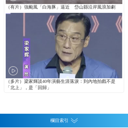
（有片）強颱風「白海豚」逼近 岱山縣沿岸風浪加劇
（多片）梁家輝談40年演藝生涯落淚：到內地拍戲不是
「北上」，是「回歸」
欄目索引