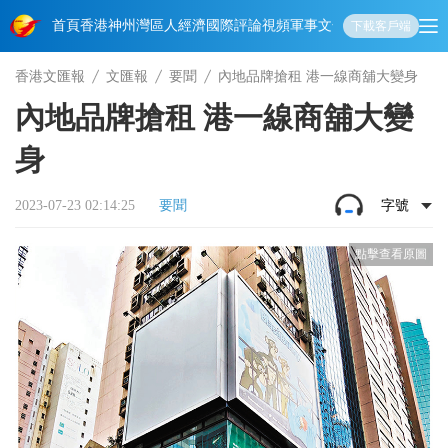
首頁
香港
神州
灣區人
經濟
國際
評論
視頻
軍事
文化
娛樂
生活
教育
體
下載客戶端
香港文匯報
文匯報
要聞
內地品牌搶租 港一線商舖大變身
內地品牌搶租 港一線商舖大變
身
2023-07-23 02:14:25
要聞
字號