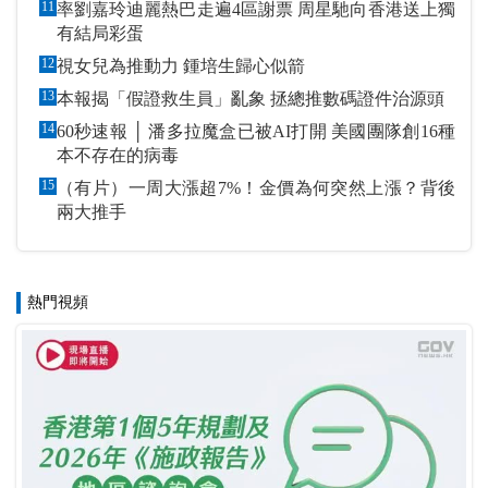
11
率劉嘉玲迪麗熱巴走遍4區謝票 周星馳向香港送上獨
有結局彩蛋
12
視女兒為推動力 鍾培生歸心似箭
13
本報揭「假證救生員」亂象 拯總推數碼證件治源頭
14
60秒速報 │ 潘多拉魔盒已被AI打開 美國團隊創16種
本不存在的病毒
15
（有片）一周大漲超7%！金價為何突然上漲？背後
兩大推手
熱門視頻