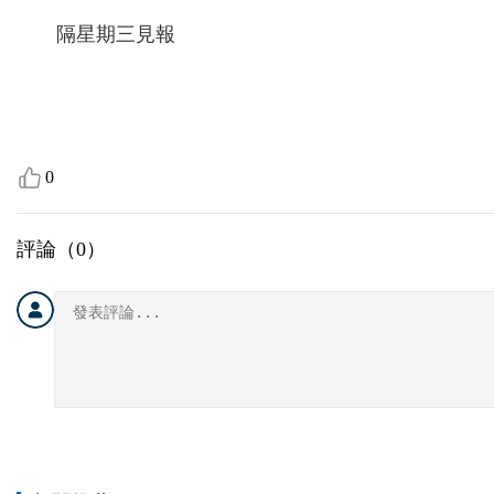
隔星期三見報
0
評論（
0
）