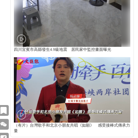
四川宜賓市高縣發生4.9級地震 居民家中監控畫面曝光
（有片）台灣歌手和北京小朋友共唱《如願》 感受接棒式傳承力
量