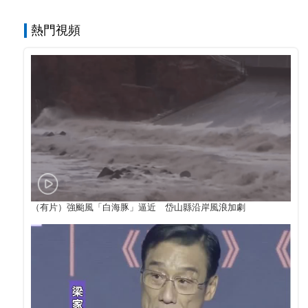
熱門視頻
（有片）強颱風「白海豚」逼近 岱山縣沿岸風浪加劇