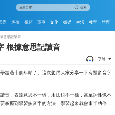
搜索
國際
評論
視頻
軍事
文化
娛樂
生活
教育
體育
根據意思記讀音
字 根據意思記讀音
字號
教學超過十個年頭了。這次想跟大家分享一下有關多音字
的讀音，表達意思不一樣，用法也不一樣，甚至詞性也不
只要掌握到學習多音字的方法，學習起來就會事半功倍，