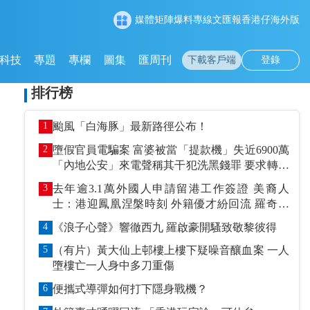
媒體矩陣
爆料專線
文匯報
香港仔
海外版
科技
專題
專欄
圖集
匯周刊
下載客戶端
登錄
排行榜
1
颱風「白海豚」最新路徑公布！
2
墮假官員電騙案 富婆被當「提款機」失近6900萬
「內地公安」來電聲稱其干犯洗黑錢罪 要求轉賬
到指定戶口作「保證金」
3
去年逾3.1萬外國人申請留港工作簽證 美裔人
士：港迎鳳凰涅槃時刻 外籍優才紛回流 羅奇抹
黑論被打臉
4
《浪子心聲》響徹西九 羅啟豪開騷致敬黎彼得
5
（有片）黃大仙上邨樓上樓下疑噪音釀血案 一人
墮樓亡一人身中多刀重傷
6
便攜式導彈如何打下隱身戰機？