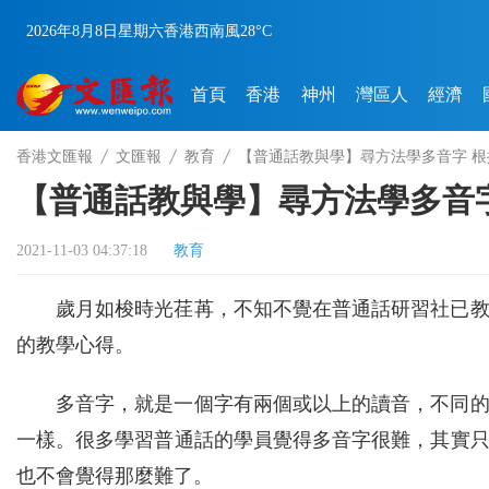
2026年8月8日
星期六
香港
西南風
28°C
首頁
香港
神州
灣區人
經濟
香港文匯報
文匯報
教育
【普通話教與學】尋方法學多音字 
【普通話教與學】尋方法學多音
2021-11-03 04:37:18
教育
歲月如梭時光荏苒，不知不覺在普通話研習社已
的教學心得。
多音字，就是一個字有兩個或以上的讀音，不同
一樣。很多學習普通話的學員覺得多音字很難，其實
也不會覺得那麼難了。