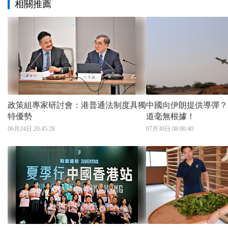
相關推薦
政策組專家研討會：港普通法制度具獨
中國向伊朗提供導彈？
特優勢
道毫無根據！
06月24日 20:45:28
07月30日 08:00:40