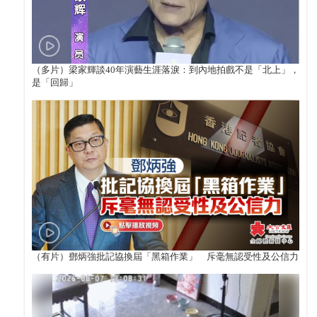
（多片）梁家輝談40年演藝生涯落淚：到內地拍戲不是「北上」，
是「回歸」
（有片）鄧炳強批記協換屆「黑箱作業」 斥毫無認受性及公信力