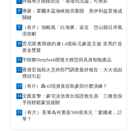
7
外籍專才踴躍回流 「香港玩完論」可休矣
8
專家：霍爾木茲海峽能否重開 美伊利益置換成
關鍵
9
（有片）強颱風「白海豚」逼近 岱山縣沿岸風
浪加劇
10
雲尼斯奧斯續約兼1.4億歐元豪簽文迪 皇馬打造
黃金雙翼
11
宇樹夥DeepSeek開發大模型與具身智能產品
12
香港宏福苑火災跨部門調查最終報告：大火或由
煙頭引起
13
（有片）轟-6J現身黃岩島參與什麼演練？
14
文匯直擊：豪宅泳池查出假證救生員 三種造假
手段輕鬆蒙混過關
15
（有片）美軍為何要簽500億美元「愛國者」訂
單？