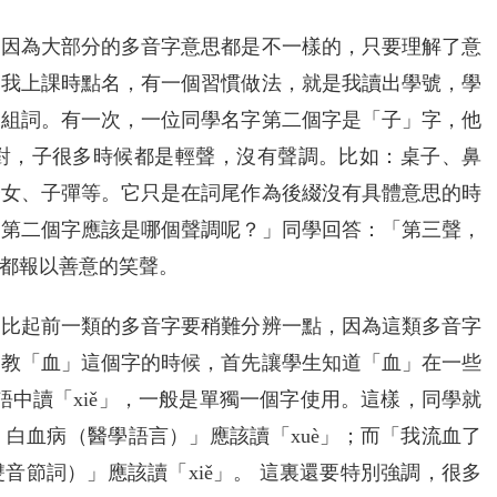
，因為大部分的多音字意思都是不一樣的，只要理解了意
。我上課時點名，有一個習慣做法，就是我讀出學號，學
和組詞。有一次，一位同學名字第二個字是「子」字，他
對，子很多時候都是輕聲，沒有聲調。比如：桌子、鼻
子女、子彈等。它只是在詞尾作為後綴沒有具體意思的時
的第二個字應該是哪個聲調呢？」同學回答：「第三聲，
都報以善意的笑聲。
相比起前一類的多音字要稍難分辨一點，因為這類多音字
如教「血」這個字的時候，首先讓學生知道「血」在一些
語中讀「xiě」，一般是單獨一個字使用。這樣，同學就
白血病（醫學語言）」應該讀「xuè」；而「我流血了
音節詞）」應該讀「xiě」。 這裏還要特別強調，很多