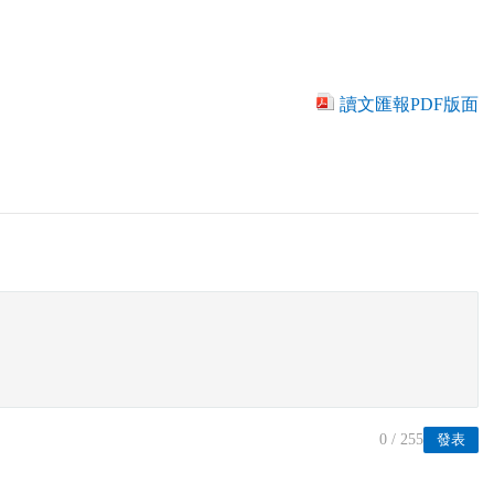
讀文匯報PDF版面
0
/ 255
發表