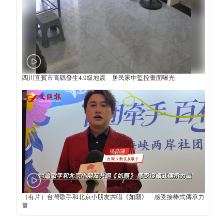
四川宜賓市高縣發生4.9級地震 居民家中監控畫面曝光
（有片）台灣歌手和北京小朋友共唱《如願》 感受接棒式傳承力
量