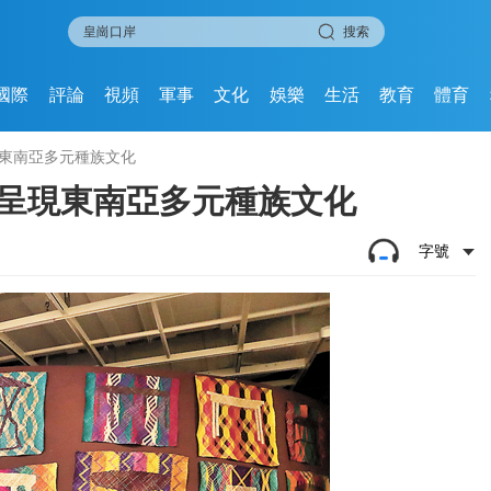
搜索
國際
評論
視頻
軍事
文化
娛樂
生活
教育
體育
現東南亞多元種族文化
墊呈現東南亞多元種族文化
字號