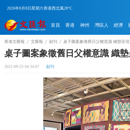
2026年8月8日
星期六
香港
西北風
28°C
首頁
香港
神州
灣區人
經濟
香港文匯報
文匯報
副刊
桌子圖案象徵舊日父權意識 織墊呈
桌子圖案象徵舊日父權意識 織
2021-09-25 04:34:07
副刊