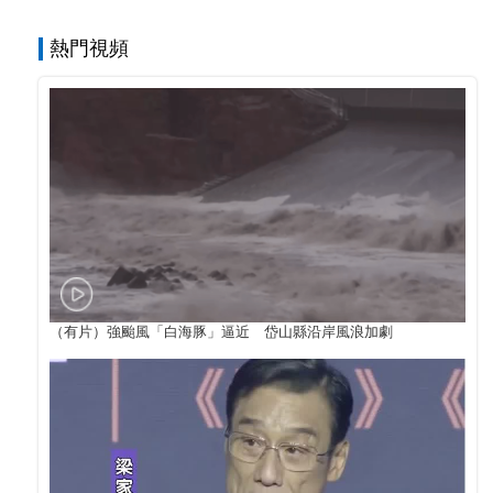
熱門視頻
（有片）強颱風「白海豚」逼近 岱山縣沿岸風浪加劇