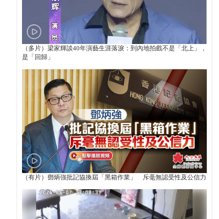
（多片）梁家輝談40年演藝生涯落淚：到內地拍戲不是「北上」，
是「回歸」
（有片）鄧炳強批記協換屆「黑箱作業」 斥毫無認受性及公信力