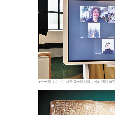
●于一蘭（左上）因疫情未能到港，她於傳媒預