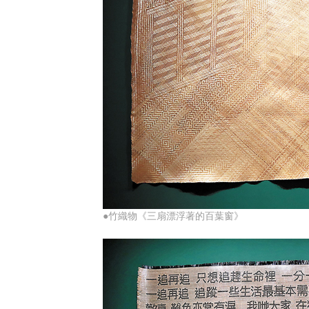
●竹織物《三扇漂浮著的百葉窗》