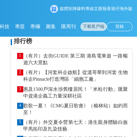
媒體矩陣
爆料專線
文匯報
香港仔
海外版
科技
專題
專欄
圖集
匯周刊
下載客戶端
登錄
排行榜
1
（有片）去街GUIDE 第三期 港島電車遊 一路暢
遊六大景點
2
（有片）【河套科企啟航】從溫哥華到河套 生物
科企Pinnacle打造灣區「細胞工廠」
3
惠及1500戶深水埗舊樓居民！「米粒行動」匯聚
中資港企義工力量深耕社區
4
歡歌一夏！《CMG夏日歌會》（榆林站）如約而
至！
5
（有片）外交夏令營第七天：港生親身體驗白族
甲馬拓印及扎染技藝