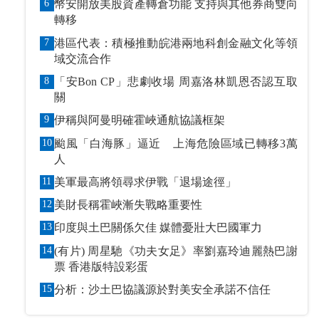
6
幣安開放美股資產轉倉功能 支持與其他券商雙向
轉移
7
港區代表：積極推動皖港兩地科創金融文化等領
域交流合作
8
「安Bon CP」悲劇收場 周嘉洛林凱恩否認互取
關
9
伊稱與阿曼明確霍峽通航協議框架
10
颱風「白海豚」逼近 上海危險區域已轉移3萬
人
11
美軍最高將領尋求伊戰「退場途徑」
12
美財長稱霍峽漸失戰略重要性
13
印度與土巴關係欠佳 媒體憂壯大巴國軍力
14
(有片) 周星馳《功夫女足》率劉嘉玲迪麗熱巴謝
票 香港版特設彩蛋
15
分析：沙土巴協議源於對美安全承諾不信任