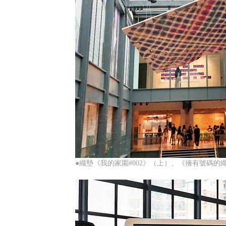
●織墊《我的家園#002》（上）、《擁有號碼的