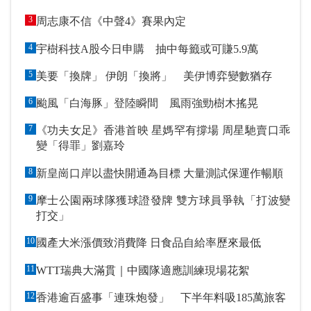
3
周志康不信《中聲4》賽果內定
4
宇樹科技A股今日申購 抽中每籤或可賺5.9萬
5
美要「換牌」 伊朗「換將」 美伊博弈變數猶存
6
颱風「白海豚」登陸瞬間 風雨強勁樹木搖晃
7
《功夫女足》香港首映 星媽罕有撐場 周星馳賣口乖
變「得罪」劉嘉玲
8
新皇崗口岸以盡快開通為目標 大量測試保運作暢順
9
摩士公園兩球隊獲球證發牌 雙方球員爭執「打波變
打交」
10
國產大米漲價致消費降 日食品自給率歷來最低
11
WTT瑞典大滿貫｜中國隊適應訓練現場花絮
12
香港逾百盛事「連珠炮發」 下半年料吸185萬旅客