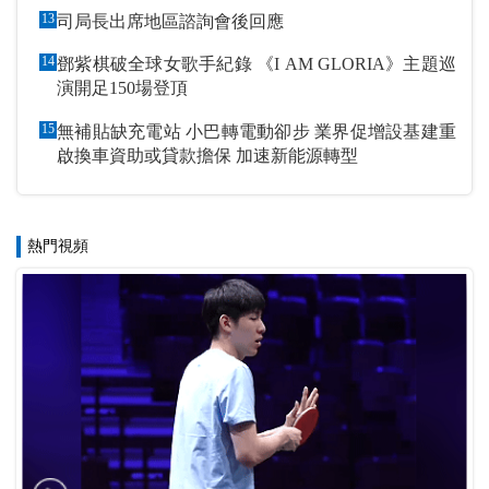
13
司局長出席地區諮詢會後回應
14
鄧紫棋破全球女歌手紀錄 《I AM GLORIA》主題巡
演開足150場登頂
15
無補貼缺充電站 小巴轉電動卻步 業界促增設基建重
啟換車資助或貸款擔保 加速新能源轉型
熱門視頻