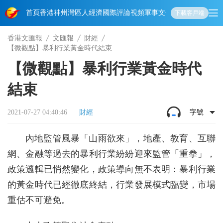
首頁
香港
神州
灣區人
經濟
國際
評論
視頻
軍事
文化
娛樂
生活
教育
體
下載客戶端
香港文匯報
文匯報
財經
【微觀點】暴利行業黃金時代結束
【微觀點】暴利行業黃金時代
結束
2021-07-27 04:40:46
財經
字號
內地監管風暴「山雨欲來」，地產、教育、互聯
網、金融等過去的暴利行業紛紛迎來監管「重拳」，
政策邏輯已悄然變化，政策導向無不表明：暴利行業
的黃金時代已經徹底終結，行業發展模式臨變，市場
重估不可避免。