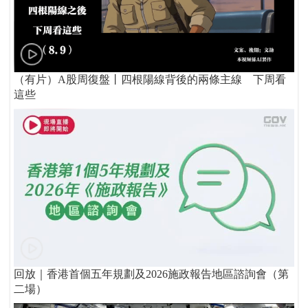
（有片）A股周復盤丨四根陽線背後的兩條主線 下周看
這些
回放｜香港首個五年規劃及2026施政報告地區諮詢會（第
二場）