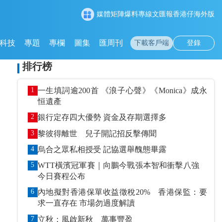
媒體矩陣
爆料專線
文匯報
香港仔
海外版
科技
專題
專欄
圖集
匯周刊
下載客戶端
登錄
排行榜
1
一生填詞逾200首 《浪子心聲》《Monica》成永
恒遺產
2
銀行定存四大優勢 資金及存期選擇多
3
黎彼得離世 兒子開記招反擊傳聞
4
烏合之眾私相授受 記協選舉醜態畢露
5
WTT橫濱冠軍賽｜向鵬今戰張本智和衝擊八強
今日賽程公布
6
內地擬對香港保單收益徵稅20% 香港保監：要
求一直存在 市場勿過度解讀
7
立秋：風啟新秋 萬事豐盈