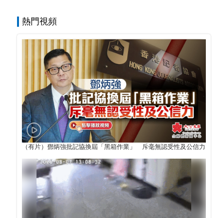
熱門視頻
（有片）鄧炳強批記協換屆「黑箱作業」 斥毫無認受性及公信力