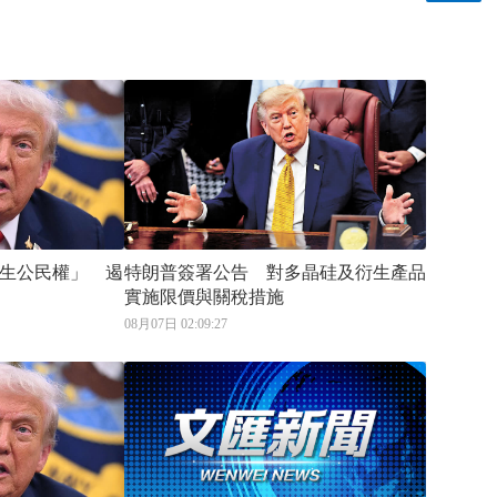
生公民權」 遏
特朗普簽署公告 對多晶硅及衍生產品
實施限價與關稅措施
08月07日 02:09:27