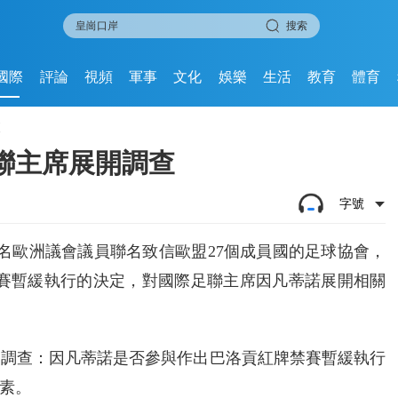
搜索
國際
評論
視頻
軍事
文化
娛樂
生活
教育
體育
查
聯主席展開調查
字號
2名歐洲議會議員聯名致信歐盟27個成員國的足球協會，
禁賽暫緩執行的決定，對國際足聯主席因凡蒂諾展開相關
開調查：因凡蒂諾是否參與作出巴洛貢紅牌禁賽暫緩執行
素。