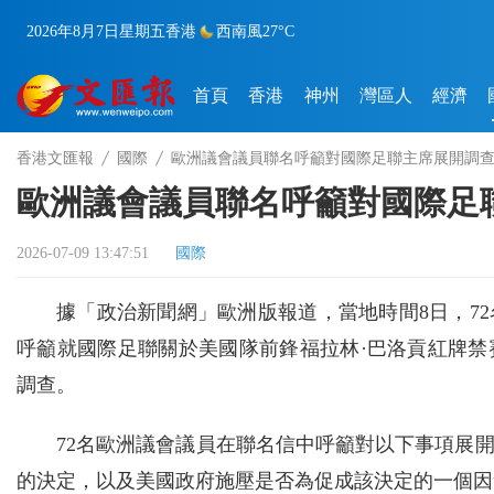
2026年8月7日
星期五
香港
西南風
27°C
首頁
香港
神州
灣區人
經濟
香港文匯報
國際
歐洲議會議員聯名呼籲對國際足聯主席展開調
歐洲議會議員聯名呼籲對國際足
2026-07-09 13:47:51
國際
據「政治新聞網」歐洲版報道，當地時間8日，7
呼籲就國際足聯關於美國隊前鋒福拉林·巴洛貢紅牌
調查。
72名歐洲議會議員在聯名信中呼籲對以下事項展
的決定，以及美國政府施壓是否為促成該決定的一個因