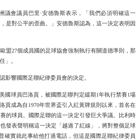
洲議會議員巴里·安德魯斯表示，「我們必須明確這一
辱，是對公平的歪曲。」安德魯斯認為，這一決定表明因
歐盟27個成員國的足球協會強制執行有關道德準則，那
任」。
認影響國際足聯紀律委員會的決定。
牌的美國球員巴洛貢，被國際足聯判定緩期1年執行禁賽1場
巴洛貢成為自1970年世界盃引入紅黃牌規則以來，首名在
正賽的球員。國際足聯的這一決定引發巨大爭議。比利時
聯也發表聲明稱這一決定「越過了紅線」，將對整個足球
朗普確實就此事給他打過電話，但這是國際足聯紀律委員