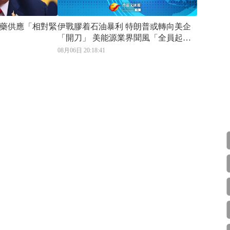
藥供應「相對緊
伊戰膠着石油暴利 特朗普或轉向美企
「開刀」 美能源業界聞風「全員起
動」 圖阻白宮限制出口
08月06日 20:18:41