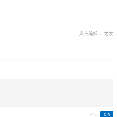
責任編輯：
之袁
0
/ 255
發表