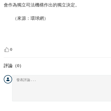
會作為獨立司法機構作出的獨立決定。
（來源：環球網）
0
評論（
0
）