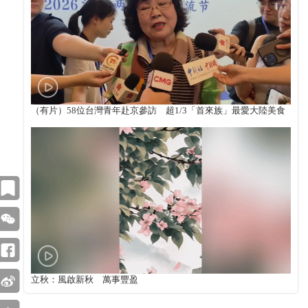
（有片）58位台灣青年赴京參訪 超1/3「首來族」最愛大陸美食
立秋：風啟新秋 萬事豐盈