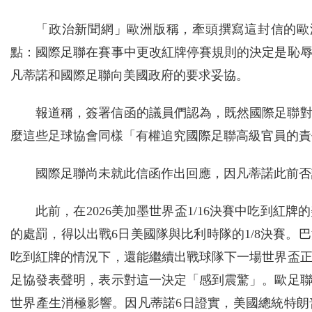
「政治新聞網」歐洲版稱，牽頭撰寫這封信的歐
點：國際足聯在賽事中更改紅牌停賽規則的決定是恥
凡蒂諾和國際足聯向美國政府的要求妥協。
報道稱，簽署信函的議員們認為，既然國際足聯對
麼這些足球協會同樣「有權追究國際足聯高級官員的責
國際足聯尚未就此信函作出回應，因凡蒂諾此前否
此前，在2026美加墨世界盃1/16決賽中吃到紅
的處罰，得以出戰6日美國隊與比利時隊的1/8決賽。
吃到紅牌的情況下，還能繼續出戰球隊下一場世界盃
足協發表聲明，表示對這一決定「感到震驚」。歐足
世界產生消極影響。因凡蒂諾6日證實，美國總統特