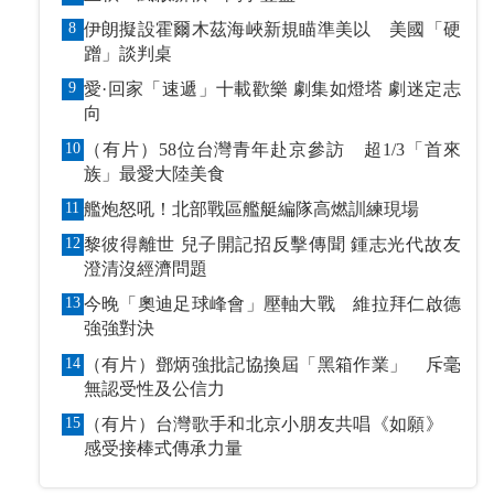
8
伊朗擬設霍爾木茲海峽新規瞄準美以 美國「硬
蹭」談判桌
9
愛·回家「速遞」十載歡樂 劇集如燈塔 劇迷定志
向
10
（有片）58位台灣青年赴京參訪 超1/3「首來
族」最愛大陸美食
11
艦炮怒吼！北部戰區艦艇編隊高燃訓練現場
12
黎彼得離世 兒子開記招反擊傳聞 鍾志光代故友
澄清沒經濟問題
13
今晚「奧迪足球峰會」壓軸大戰 維拉拜仁啟德
強強對決
14
（有片）鄧炳強批記協換屆「黑箱作業」 斥毫
無認受性及公信力
15
（有片）台灣歌手和北京小朋友共唱《如願》
感受接棒式傳承力量