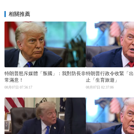
相關推薦
特朗普怒斥媒體「叛國」：我對防長非
特朗普行政令收緊「出
常滿意！
止「生育旅遊」
08月07日 07:56:17
08月07日 02:37:06