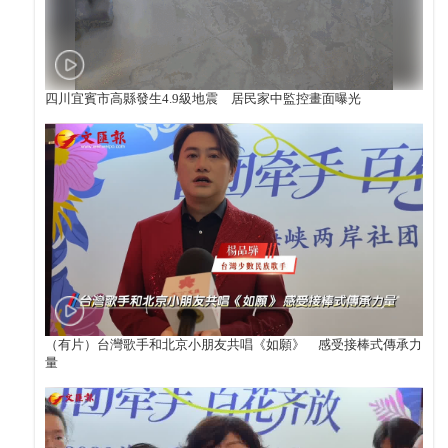
四川宜賓市高縣發生4.9級地震 居民家中監控畫面曝光
（有片）台灣歌手和北京小朋友共唱《如願》 感受接棒式傳承力
量