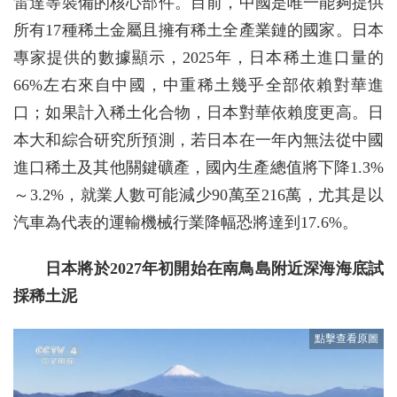
雷達等裝備的核心部件。目前，中國是唯一能夠提供
所有17種稀土金屬且擁有稀土全產業鏈的國家。日本
專家提供的數據顯示，2025年，日本稀土進口量的
66%左右來自中國，中重稀土幾乎全部依賴對華進
口；如果計入稀土化合物，日本對華依賴度更高。日
本大和綜合研究所預測，若日本在一年內無法從中國
進口稀土及其他關鍵礦產，國內生產總值將下降1.3%
～3.2%，就業人數可能減少90萬至216萬，尤其是以
汽車為代表的運輸機械行業降幅恐將達到17.6%。
日本將於2027年初開始在南鳥島附近深海海底試
採稀土泥