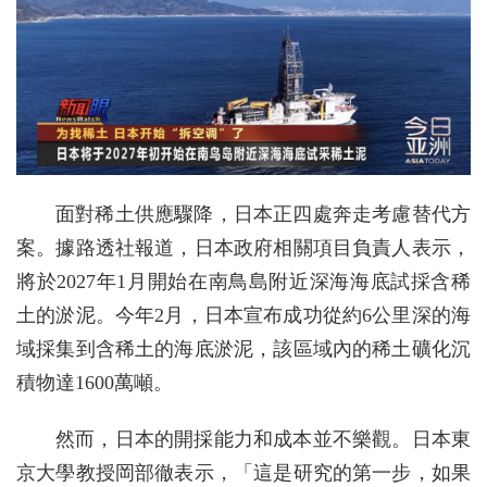
面對稀土供應驟降，日本正四處奔走考慮替代方
案。據路透社報道，日本政府相關項目負責人表示，
將於2027年1月開始在南鳥島附近深海海底試採含稀
土的淤泥。今年2月，日本宣布成功從約6公里深的海
域採集到含稀土的海底淤泥，該區域內的稀土礦化沉
積物達1600萬噸。
然而，日本的開採能力和成本並不樂觀。日本東
京大學教授岡部徹表示，「這是研究的第一步，如果