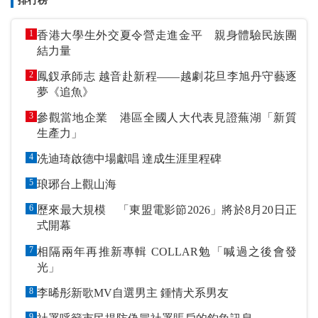
排行榜
1
香港大學生外交夏令營走進金平 親身體驗民族團
結力量
2
鳳釵承師志 越音赴新程——越劇花旦李旭丹守藝逐
夢《追魚》
3
參觀當地企業 港區全國人大代表見證蕪湖「新質
生產力」
4
冼迪琦啟德中場獻唱 達成生涯里程碑
5
琅琊台上觀山海
6
歷來最大規模 「東盟電影節2026」將於8月20日正
式開幕
7
相隔兩年再推新專輯 COLLAR勉「喊過之後會發
光」
8
李晞彤新歌MV自選男主 鍾情犬系男友
9