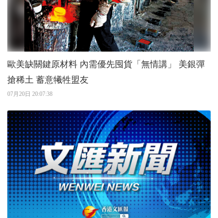
歐美缺關鍵原材料 內需優先囤貨「無情講」 美銀彈
搶稀土 蓄意犧牲盟友
07月20日 20:07:38