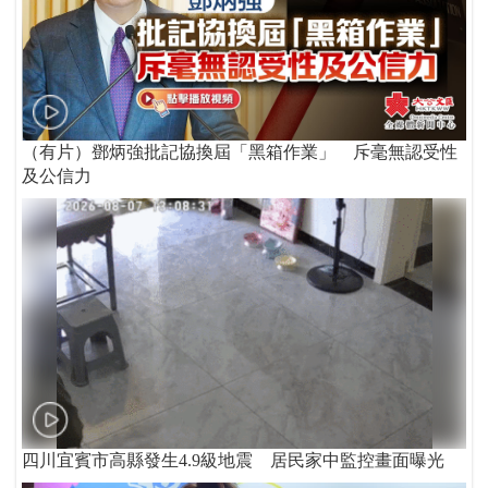
（有片）鄧炳強批記協換屆「黑箱作業」 斥毫無認受性
及公信力
四川宜賓市高縣發生4.9級地震 居民家中監控畫面曝光