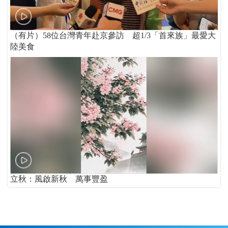
（有片）58位台灣青年赴京參訪 超1/3「首來族」最愛大
陸美食
立秋：風啟新秋 萬事豐盈