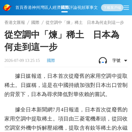
首頁
香港
神州
灣區人
經濟
國際
評論
視頻
軍事
文化
娛樂
生活
教育
體
下載客戶端
香港文匯報
國際
從空調中「煉」稀土 日本為何走到這一步
從空調中「煉」稀土 日本為
何走到這一步
2026-07-09 13:25:15
國際
字號
據日媒報道，日本首次從廢舊的家用空調中提取
稀土。日媒稱，這是在中國持續加強對日本出口管制
的背景下，日本為尋求降低對華依賴的嘗試。
據全日本新聞網7月4日報道，日本首次從廢舊的
家用空調中提取稀土。項目由三菱電機牽頭，從回收
空調室外機中拆解壓縮機，提取含有釹等稀土的永磁