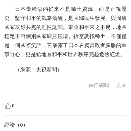
日本最稀缺的從來不是稀土資源，而是正視歷
史、堅守和平的戰略清醒，是回歸民生發展、與周邊
國家友好共處的理性認知。東亞和平來之不易，地區
穩定不容個別國家肆意破壞。拆空調找稀土，不僅僅
是一個國際笑話，它暴露了日本右翼當政者膨脹的軍
事野心，更是給地區和平和世界秩序亮起危險紅燈。
（來源：央視新聞）
責任編輯：
之袁
0
評論（
0
）