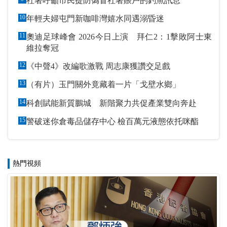
社署呼籲市民提防偽冒社署賬戶的釣魚訊息
10
年輕夫婦屯門新咖啡灣嬉水同遇溺昏迷
11
奧迪足球峰會 2026今日上演 拜仁2：1擊敗阿士東
維拉奪冠
12
《中聲4》改編歌激戰 周志康獲讚交足戲
13
（有片）玉門關外竟藏着一片「戈壁水鄉」
14
科創賦能新質鵬城 新階聚力共促產業雙向奔赴
15
警破迷你倉毒品儲存中心 檢百萬元液態依托咪酯
熱門視頻