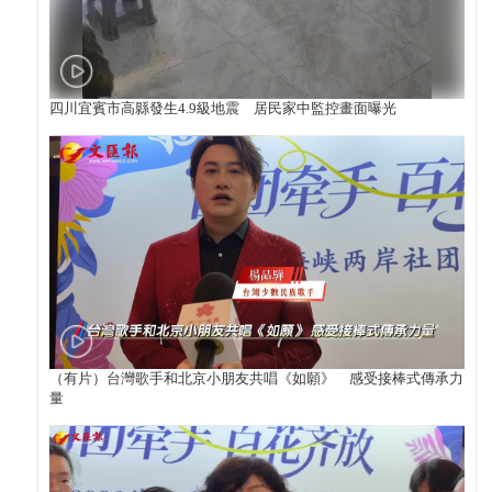
四川宜賓市高縣發生4.9級地震 居民家中監控畫面曝光
（有片）台灣歌手和北京小朋友共唱《如願》 感受接棒式傳承力
量