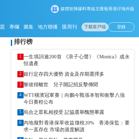
媒體矩陣
爆料專線
文匯報
香港仔
海外版
專題
專欄
圖集
地方聯播
匯周刊
下載客戶端
登錄
排行榜
1
一生填詞逾200首 《浪子心聲》《Monica》成永
恒遺產
2
銀行定存四大優勢 資金及存期選擇多
3
黎彼得離世 兒子開記招反擊傳聞
4
WTT橫濱冠軍賽｜向鵬今戰張本智和衝擊八強
今日賽程公布
5
烏合之眾私相授受 記協選舉醜態畢露
6
內地擬對香港保單收益徵稅20% 香港保監：要
求一直存在 市場勿過度解讀