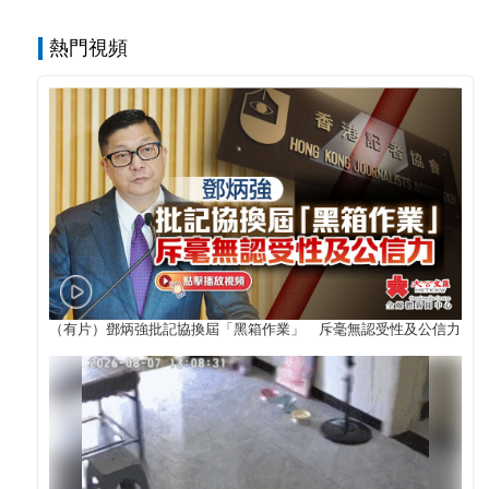
熱門視頻
（有片）鄧炳強批記協換屆「黑箱作業」 斥毫無認受性及公信力