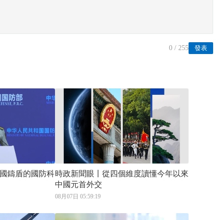
0
/ 255
發表
國鑄盾的國防科
時政新聞眼丨從四個維度讀懂今年以來
中國元首外交
08月07日 05:59:19