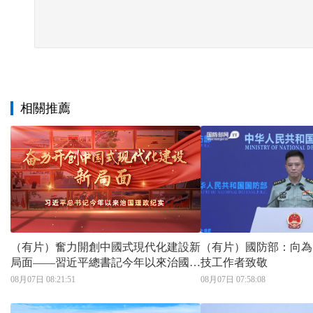
相關推薦
（有片）奮力開創中國式現代化建設新
（有片）國防部：向為
局面——習近平總書記今年以來治國理
技工作者致敬
政紀實
08月07日 08:21:51
08月07日 07:58:08