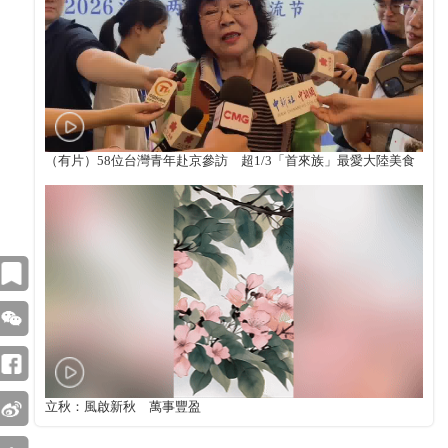
（有片）58位台灣青年赴京參訪 超1/3「首來族」最愛大陸美食
立秋：風啟新秋 萬事豐盈