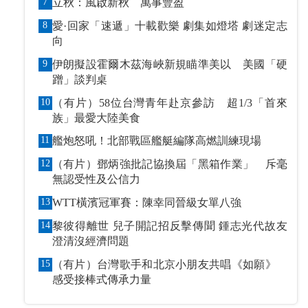
7
立秋：風啟新秋 萬事豐盈
8
愛·回家「速遞」十載歡樂 劇集如燈塔 劇迷定志
向
9
伊朗擬設霍爾木茲海峽新規瞄準美以 美國「硬
蹭」談判桌
10
（有片）58位台灣青年赴京參訪 超1/3「首來
族」最愛大陸美食
11
艦炮怒吼！北部戰區艦艇編隊高燃訓練現場
12
（有片）鄧炳強批記協換屆「黑箱作業」 斥毫
無認受性及公信力
13
WTT橫濱冠軍賽：陳幸同晉級女單八強
14
黎彼得離世 兒子開記招反擊傳聞 鍾志光代故友
澄清沒經濟問題
15
（有片）台灣歌手和北京小朋友共唱《如願》
感受接棒式傳承力量