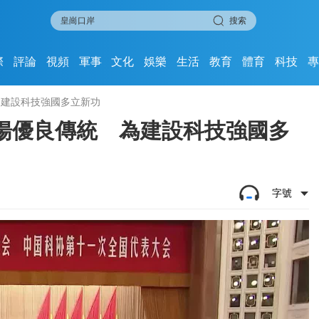
搜索
際
評論
視頻
軍事
文化
娛樂
生活
教育
體育
科技
為建設科技強國多立新功
揚優良傳統 為建設科技強國多
字號