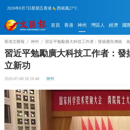
2026年8月7日
星期五
香港
西南風
27°C
首頁
香港
神州
灣區人
經濟
國
香港文匯報
神州
習近平勉勵廣大科技工作者：發揚優良傳統 
習近平勉勵廣大科技工作者：發
立新功
2026-07-08 20:10:40
神州