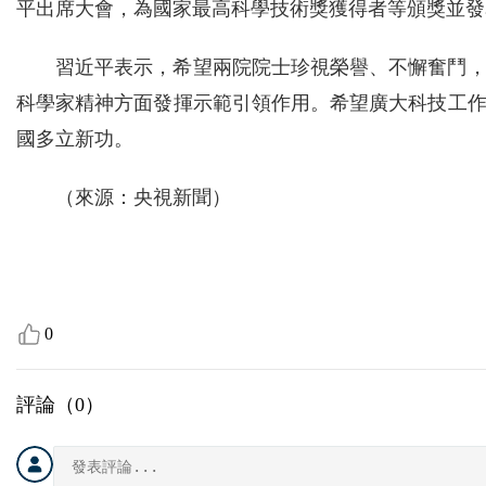
平出席大會，為國家最高科學技術獎獲得者等頒獎並發
習近平表示，希望兩院院士珍視榮譽、不懈奮鬥
科學家精神方面發揮示範引領作用。希望廣大科技工
國多立新功。
（來源：央視新聞）
0
評論（
0
）