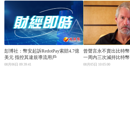
彭博社：幣安起訴RedotPay索賠4.7億
曾聲言永不賣出比特幣｜Mic
美元 指控其違規導流用戶
一周內三次減持比特幣
3000枚
08月06日 09:39:41
08月05日 10:05:00