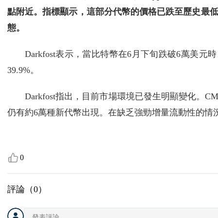
點附近。指標顯示，這部分代幣的價格已跌至歷史最低
態。
Darkfost表示，當比特幣在6月下旬跌破6萬
39.9%。
Darkfost指出，目前市場環境已發生明顯變化。
仍有約6萬種新代幣出現。在缺乏強勁增量流動性的情
0
評論（
0
）