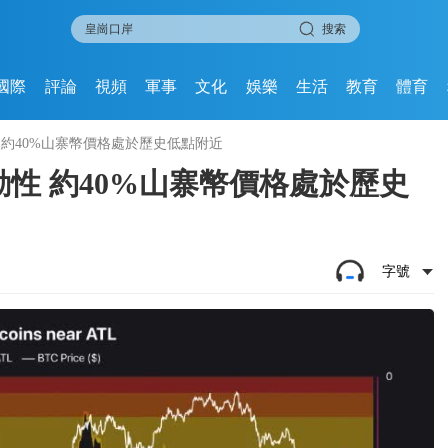
搜索
國際
評論
視頻
軍事
文化
娛樂
生活
教育
體育
動性 約40%山寨幣價格處於歷史低點附近
量流動性 約40%山寨幣價格處於歷史
字號