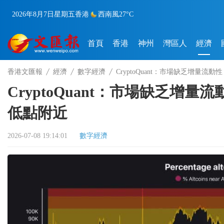
2026年8月7日
星期五
香港
西南風
27°C
首頁
香港
神州
灣區人
經濟
香港文匯報
經濟
數字經濟
CryptoQuant：市場缺乏增量流
CryptoQuant：市場缺乏增
低點附近
2026-07-08 19:14:01
數字經濟