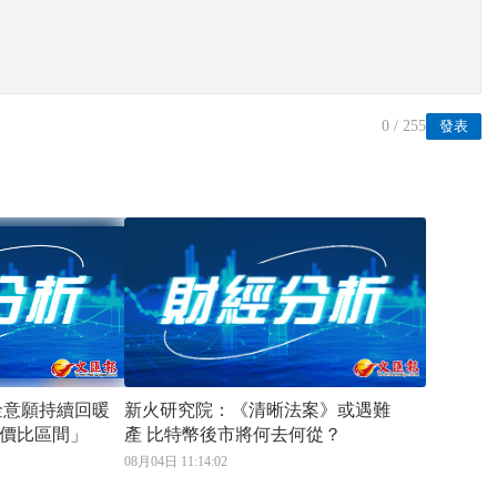
0
/ 255
發表
金意願持續回暖
新火研究院：《清晰法案》或遇難
價比區間」
產 比特幣後市將何去何從？
08月04日 11:14:02