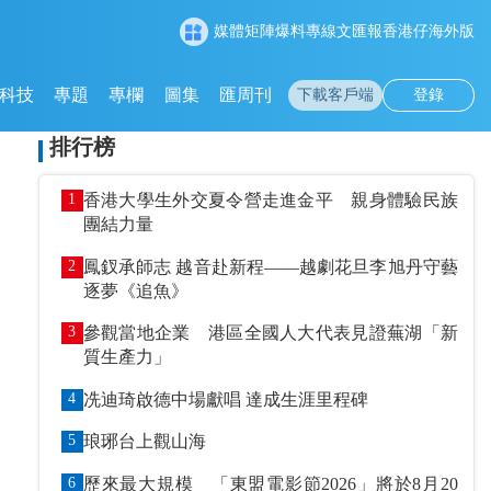
媒體矩陣
爆料專線
文匯報
香港仔
海外版
科技
專題
專欄
圖集
匯周刊
下載客戶端
登錄
排行榜
1
香港大學生外交夏令營走進金平 親身體驗民族
團結力量
2
鳳釵承師志 越音赴新程——越劇花旦李旭丹守藝
逐夢《追魚》
3
參觀當地企業 港區全國人大代表見證蕪湖「新
質生產力」
4
冼迪琦啟德中場獻唱 達成生涯里程碑
5
琅琊台上觀山海
6
歷來最大規模 「東盟電影節2026」將於8月20