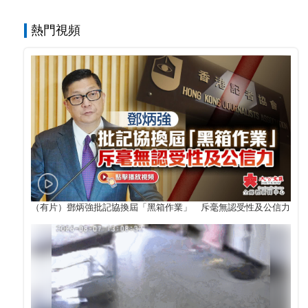
熱門視頻
（有片）鄧炳強批記協換屆「黑箱作業」 斥毫無認受性及公信力