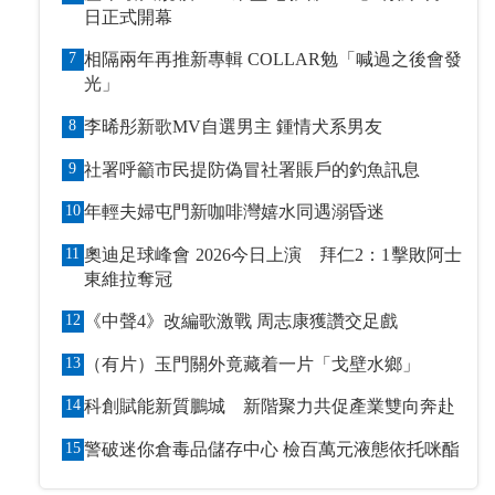
日正式開幕
7
相隔兩年再推新專輯 COLLAR勉「喊過之後會發
光」
8
李晞彤新歌MV自選男主 鍾情犬系男友
9
社署呼籲市民提防偽冒社署賬戶的釣魚訊息
10
年輕夫婦屯門新咖啡灣嬉水同遇溺昏迷
11
奧迪足球峰會 2026今日上演 拜仁2：1擊敗阿士
東維拉奪冠
12
《中聲4》改編歌激戰 周志康獲讚交足戲
13
（有片）玉門關外竟藏着一片「戈壁水鄉」
14
科創賦能新質鵬城 新階聚力共促產業雙向奔赴
15
警破迷你倉毒品儲存中心 檢百萬元液態依托咪酯