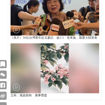
（有片）58位台灣青年赴京參訪 超1/3「首來族」最愛大陸美食
立秋：風啟新秋 萬事豐盈