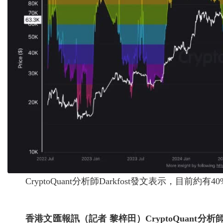
CryptoQuant分析師Darkfost發文表示，目前
香港文匯報訊（記者 黎梓田）CryptoQuant分析