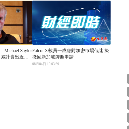
hael Saylor
FalconX裁員一成應對加密市場低迷 擬
 累計賣出近
撤回新加坡牌照申請
08月04日 10:03:39