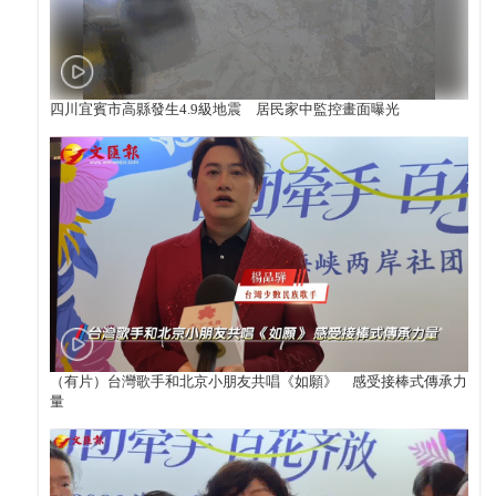
四川宜賓市高縣發生4.9級地震 居民家中監控畫面曝光
（有片）台灣歌手和北京小朋友共唱《如願》 感受接棒式傳承力
量