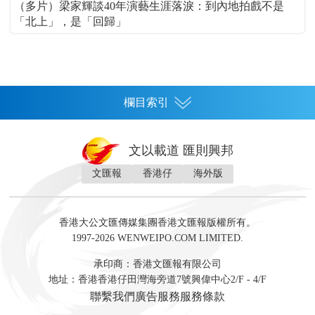
（多片）梁家輝談40年演藝生涯落淚：到內地拍戲不是
「北上」，是「回歸」
欄目索引
首頁
文以載道 匯則興邦
香港
文匯報
香港仔
海外版
神州
灣區生活
灣區企業
灣區文化
灣區旅遊
灣區人
灣區人才
灣區政策
灣區服務易
經濟
財經
地產
投資
財評
數字經濟
經湋論
香港大公文匯傳媒集團香港文匯報版權所有。
國際
1997-2026 WENWEIPO.COM LIMITED.
評論
社評
評論
快評
來論
視頻
新聞
訪談
直播
經湋論
承印商：香港文匯報有限公司
軍事
地址：香港香港仔田灣海旁道7號興偉中心2/F - 4/F
文化
文博
藝術
文學
聯繫我們
廣告服務
服務條款
娛樂