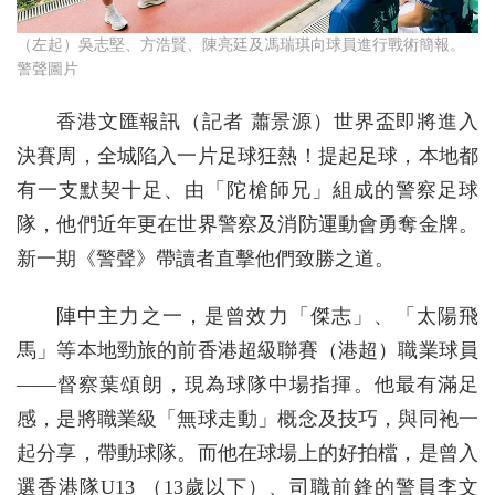
（左起）吳志堅、方浩賢、陳亮廷及馮瑞琪向球員進行戰術簡報。
警聲圖片
香港文匯報訊（記者 蕭景源）世界盃即將進入
決賽周，全城陷入一片足球狂熱！提起足球，本地都
有一支默契十足、由「陀槍師兄」組成的警察足球
隊，他們近年更在世界警察及消防運動會勇奪金牌。
新一期《警聲》帶讀者直擊他們致勝之道。
陣中主力之一，是曾效力「傑志」、「太陽飛
馬」等本地勁旅的前香港超級聯賽（港超）職業球員
——督察葉頌朗，現為球隊中場指揮。他最有滿足
感，是將職業級「無球走動」概念及技巧，與同袍一
起分享，帶動球隊。而他在球場上的好拍檔，是曾入
選香港隊U13 （13歲以下）、司職前鋒的警員李文