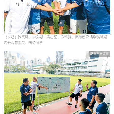
（左起）陳亮廷、李文彬、吳志堅、方浩賢、葉頌朗及馮瑞琪球場
內外合作無間。警聲圖片