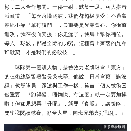
彬，二人合作無間。一傳一射，默契十足。兩人搭着
膊頭道：「每次落場踢波，我們都超級享受！不過贏
波絕不靠『單打獨鬥』，最重要是兄弟齊心。你衝前
進攻，我在後面支援；你走漏了，我馬上幫你補位。
每入一球波，都是全隊的功勞。這種齊上齊落的兄弟
班默契，才是我們的必殺技！」
球隊另一靈魂人物，是曾效力老牌球會「東方」
的技術總監警署警長吳志堅。他說，日常會藉「講波
經」教導隊員，踢波與工作一樣，笑言「個人技術固
然重要，『跑得慢、唔夠快、冇速度』就一定要加操
啦！但如果想再『升呢』，就要『食腦』，講策略，
要學識閱讀球賽、顧全大局，同班兄弟夾好戰術。」