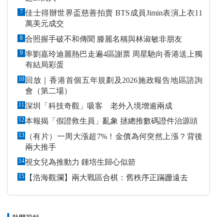
7
佳士得辦世界盃慈善拍賣 BTS成員Jimin表演上衣11
萬美元成交
8
合照握手破不和傳聞 滕麗名稱與林淑敏非朋友
9
率劉嘉玲迪麗熱巴走遍4區謝票 周星馳向香港送上獨
有結局彩蛋
10
回放｜香港首個五年規劃及2026施政報告地區諮詢
會（第二場）
11
深圳「科技奇觀」吸客 老外入境增逾兩成
12
本報揭「假證救生員」亂象 拯總推數碼證件治源頭
13
（有片）一周大漲超7%！金價為何突然上漲？背後
兩大推手
14
視女兒為推動力 鍾培生歸心似箭
15
【浩海觀瀾】兩大戰區合棋：舊秩序正蹣跚遠去