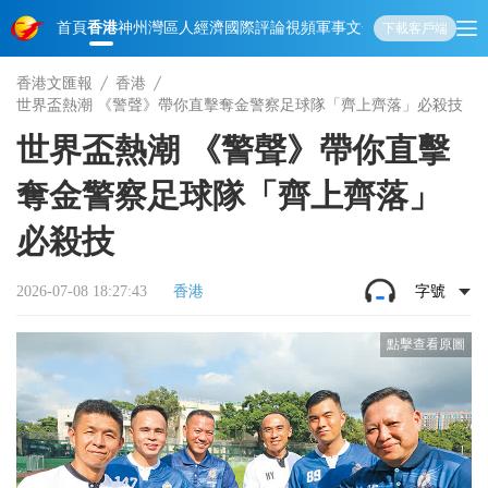
首頁
香港
神州
灣區人
經濟
國際
評論
視頻
軍事
文化
娛樂
生活
教育
體
下載客戶端
香港文匯報
香港
世界盃熱潮 《警聲》帶你直擊奪金警察足球隊「齊上齊落」必殺技
世界盃熱潮 《警聲》帶你直擊
奪金警察足球隊「齊上齊落」
必殺技
2026-07-08 18:27:43
香港
字號