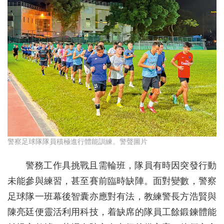
警察足球隊隊員積極進行體能訓練。警聲圖片
警務工作具挑戰且需輪班，隊員有時因突發行動
未能參與練習，甚至賽前臨時缺陣。面對變數，警察
足球隊一班幕後智囊亦應對有法，教練警長方浩賢與
陳亮廷便靈活利用科技，着缺席的隊員工餘鍛鍊體能