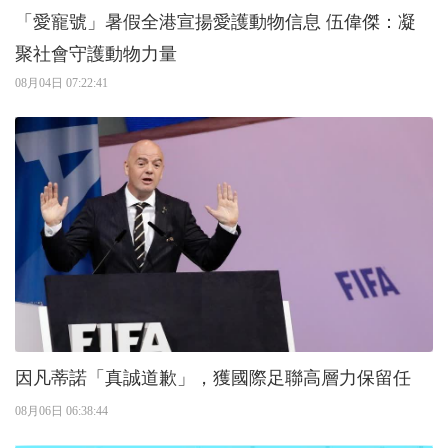
「愛寵號」暑假全港宣揚愛護動物信息 伍偉傑：凝
聚社會守護動物力量
08月04日 07:22:41
因凡蒂諾「真誠道歉」，獲國際足聯高層力保留任
08月06日 06:38:44