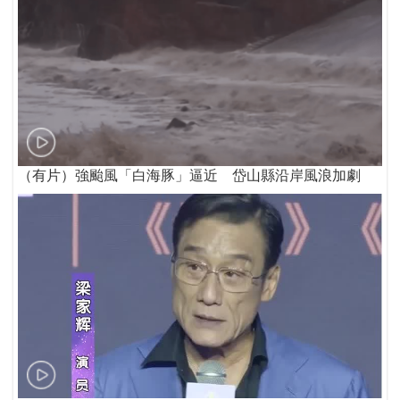
（有片）強颱風「白海豚」逼近 岱山縣沿岸風浪加劇