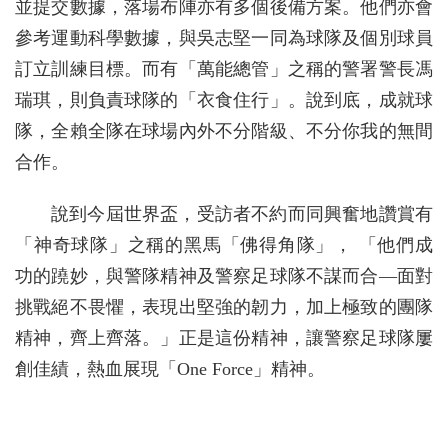
並提交數據，落場布陣亦有多個後備方案。他們亦會
參考運動科學數據，與吳志堅一同為球隊及個別球員
訂立訓練目標。而有「萬能總管」之稱的警署警長馮
瑞琪，則負責球隊的「衣食住行」。說到底，成就球
隊，全賴全隊在球場內外不分階級、不分你我的無間
合作。
說到今屆世界盃，受訪者不約而同興奮地讚賞有
「神奇球隊」之稱的黑馬「佛得角隊」， 「他們成
功的蹺妙，與警隊精神及警察足球隊不謀而合—面對
挑戰絕不畏懼，表現出堅強的韌力，加上極致的團隊
精神，齊上齊落。」正是這份精神，讓警察足球隊屢
創佳績，熱血展現「One Force」精神。