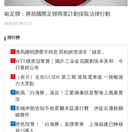
歐足聯：將就國際足聯商業計劃採取法律行動
08月03日 09:11:22
排行榜
1
獲馬國明讚疊字得意 郭柏妍澄清非「綠茶」
2
WTT橫濱冠軍賽｜國乒三朵金花圍剿張本美和 今
日賽程公布
3
（有片）去街GUIDE 第三期 港島電車遊 一路暢遊
六大景點
4
颱風「白海豚」逼近！工業攝像頭直擊海上風暴實
況
5
美稱伊朗告知不收霍爾木茲通行費 伊提出通航關
鍵條件
6
橙色預警！「白海豚」直撲華東 上海福建已轉移
超23萬人