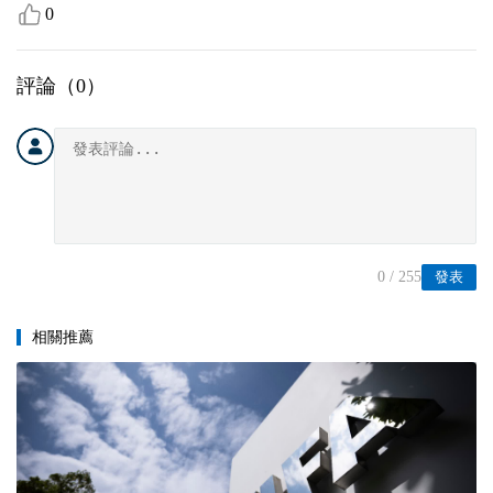
0
評論（
0
）
0
/ 255
發表
相關推薦