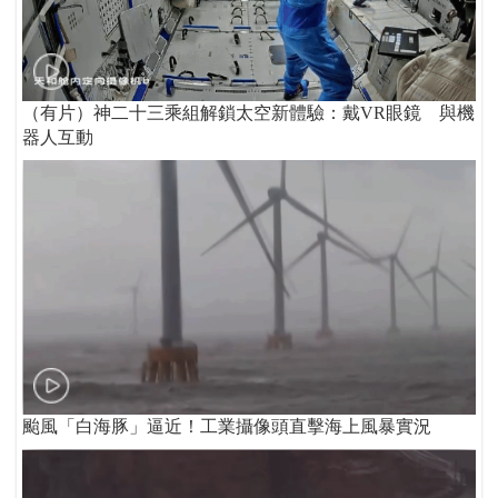
（有片）神二十三乘組解鎖太空新體驗：戴VR眼鏡 與機
器人互動
颱風「白海豚」逼近！工業攝像頭直擊海上風暴實況