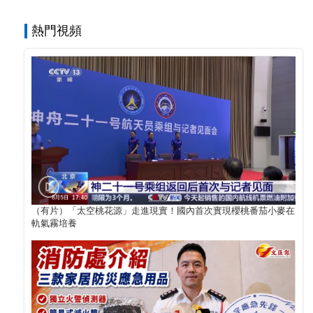
熱門視頻
（有片）「太空桃花源」走進現實！國內首次實現櫻桃番茄小麥在
軌氣霧培養