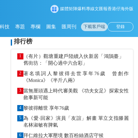
媒體矩陣
爆料專線
文匯報
香港仔
海外版
科技
專題
專欄
圖集
匯周刊
下載客戶端
登錄
排行榜
1
（有片）觀塘重建戶陸續入伙新居「鴻鵠臺」
舊街坊：「開心過中六合彩」
2
著名填詞人黎彼得去世享年76歲 曾創作
《Monica》《半斤八兩》
3
當無厘頭遇上時代審美觀 《功夫女足》探索女性
敘事新可能
4
黎彼得離世 享年76歲
5
為《愛·回家》演員「友誼」解畫 單立文指滕麗
名林淑敏有脾氣
6
拜仁維拉大軍壓境 數百粉絲酒店守候