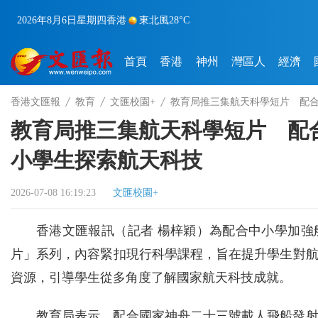
2026年8月6日
星期四
香港
東北風
28°C
首頁
香港
神州
灣區人
經濟
香港文匯報
教育
文匯校園+
教育局推三集航天科學短片 配
教育局推三集航天科學短片 配
小學生探索航天科技
2026-07-08 16:19:23
文匯校園+
香港文匯報訊（記者 楊梓穎）為配合中小學加
片」系列，內容緊扣現行科學課程，旨在提升學生對
資源，引導學生從多角度了解國家航天科技成就。
教育局表示，配合國家神舟二十三號載人飛船發