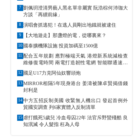
7
劉佩玥澄清男藝人黑名單非屬實 阮浩棕何沛珈大
方談「再續前緣」
8
演唱會抓逃犯！在逃人員剛出地鐵就被逮住
9
【大地遊走】那盞燈的電，從哪裏來？
10
國泰擴機隊設施 投資加碼至1500億
11
配合五年規劃 應對極端天氣 港燈新系統減檢查
維修復電時間 兩電打造韌性電網 智能聯通速應
萬變
12
國足U17力克阿仙奴響頭炮
13
MIRROR相隔5年現身港台 姜濤被陳卓賢揭借錢
封利是
14
中方五招反制美國 收緊無人機出口 發起首例外
貿國安調查 列6家實體入反制清單
15
虐打餓死5歲兒 冷血母囚22年 法官斥野蠻殘酷 良
知泯滅 令人髮指 枉為人母