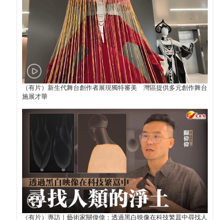
（有片）新生代舞台創作者展現獨特審美 灣區提供多元創作舞台
施展才華
（有片）專訪｜藝術家關偉偉：透過黑白映像在科技繁囂中尋找人