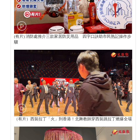
(有片) 消防處推介三款家居防災用品 四字口訣助市民熟記操作步
驟
（有片）西裝拉丁「火」到香港！北舞教師穿西裝跳拉丁燃爆全場