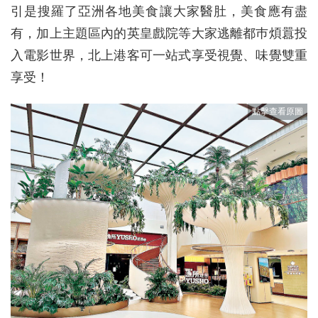
引是搜羅了亞洲各地美食讓大家醫肚，美食應有盡
有，加上主題區內的英皇戲院等大家逃離都巿煩囂投
入電影世界，北上港客可一站式享受視覺、味覺雙重
享受！