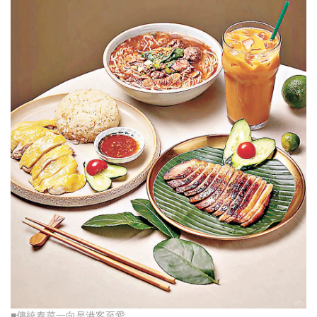
■傳統泰菜一向是港客至愛。