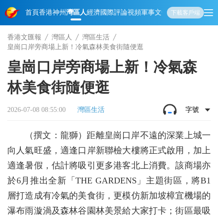
首頁
香港
神州
灣區人
經濟
國際
評論
視頻
軍事
文化
娛樂
生活
教育
體
下載客戶端
香港文匯報
灣區人
灣區生活
皇崗口岸旁商場上新！冷氣森林美食街隨便逛
皇崗口岸旁商場上新！冷氣森
林美食街隨便逛
2026-07-08 08:55:00
灣區生活
字號
（撰文：龍獅）距離皇崗口岸不遠的深業上城一
向人氣旺盛，適逢口岸新聯檢大樓將正式啟用，加上
適逢暑假，估計將吸引更多港客北上消費。該商場亦
於6月推出全新「THE GARDENS」主題街區，將B1
層打造成有冷氣的美食街，更模仿新加坡樟宜機場的
瀑布雨漩渦及森林谷園林美景給大家打卡；街區最吸