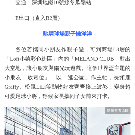
交通：深圳地鐵10號線冬瓜嶺站
E出口（直入B2層）
馳騁球場親子懶洋洋
各位若攜同小朋友作親子遊，可到商場L3層的
「Loft小鎮彩色街區」內的「MELAND CLUB」對出
大空地，讓小朋友與陽光玩遊戲。這個世界盃主題的
小朋友「放電位」，以「逛公園」作主軸，長頸鹿
Graffy、松鼠LiLi等動物好友齊齊換上波衫，變身超
可愛足球小將，靜候家長攜同子女前來打卡。