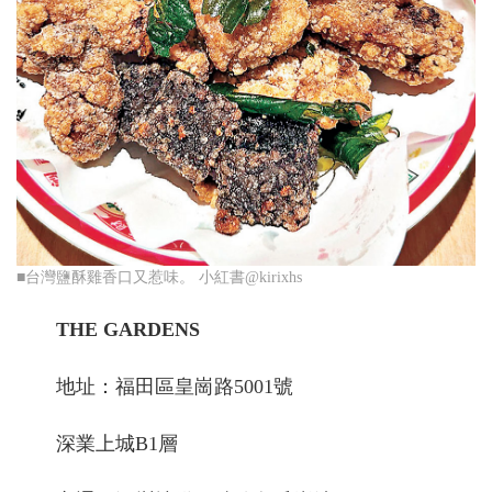
■台灣鹽酥雞香口又惹味。 小紅書@kirixhs
THE GARDENS
地址：福田區皇崗路5001號
深業上城B1層