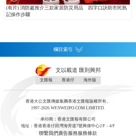
(有片) 消防處推介三款家居防災用品 四字口訣助市民熟
記操作步驟
欄目索引
首頁
文以載道 匯則興邦
香港
文匯報
香港仔
海外版
神州
灣區生活
灣區企業
灣區文化
灣區旅遊
灣區人
灣區人才
灣區政策
灣區服務易
經濟
財經
地產
投資
財評
數字經濟
經湋論
香港大公文匯傳媒集團香港文匯報版權所有。
國際
1997-2026 WENWEIPO.COM LIMITED.
評論
社評
評論
快評
來論
視頻
新聞
訪談
直播
經湋論
承印商：香港文匯報有限公司
軍事
地址：香港香港仔田灣海旁道7號興偉中心2/F - 4/F
文化
文博
藝術
文學
聯繫我們
廣告服務
服務條款