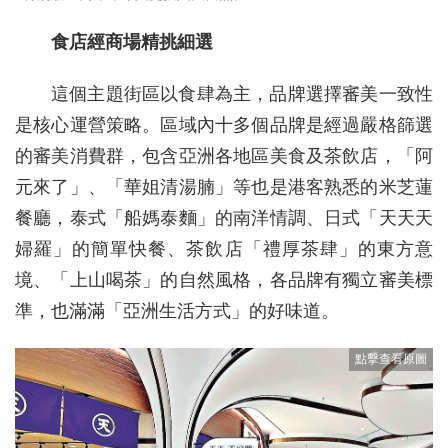
食店經商場精挑細選
這個主題街區以食肆為主，品牌選擇審美一致性
是核心運營策略。區域內十多個品牌是經過嚴格篩選
的審美消費群，包含亞洲各地區美食及茶飲店，「阿
元來了」、「華姐清湯腩」等也是港客熟悉的米芝蓮
餐廳，泰式「船媽泰麵」的南洋情調、日式「天天天
婦羅」的簡單快餐、茶飲店「禮厚茶肆」的東方意
境、「上山喝茶」的自然風格，各品牌有獨立審美標
準，也滿滿「亞洲生活方式」的好味道。