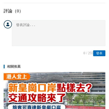
評論（
0
）
0
/ 255
發表
相關推薦