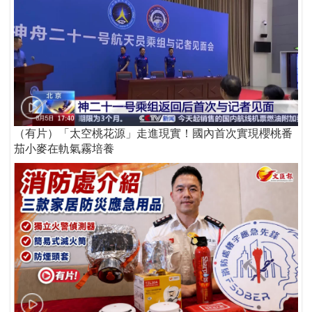
（有片）「太空桃花源」走進現實！國內首次實現櫻桃番
茄小麥在軌氣霧培養