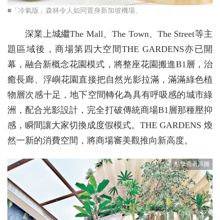
■「冷氣版」森林令人如同置身新加坡機場。
深業上城繼The Mall、The Town、The Street等主
題區域後，商場第四大空間THE GARDENS亦已開
幕，融合新概念花園模式，將整座花園搬進B1層，治
癒長廊、浮嶼花園直接把自然光影拉滿，滿滿綠色植
物層次感十足，地下空間轉化為具有呼吸感的城市綠
洲，配合光影設計，完全打破傳統商場B1層那種壓抑
感，瞬間讓大家切換成度假模式。THE GARDENS 煥
然一新的消費空間，將商場審美觀推向新高度。