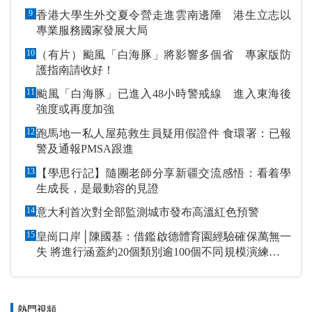
9
香港大學生外交夏令營走進雲南邊陲 港生立志以
專業服務國家發展大局
10
（有片）颱風「白海豚」將影響多個省 專家版防
護指南請收好！
11
颱風「白海豚」已進入48小時警戒線 進入東海後
強度或再度加強
12
跑馬地一私人屋苑救生員疑用假證件 食環署：已報
警及通報PMSA跟進
13
【學思行記】隨團老師分享新疆交流感悟：看着學
生成長，是最動容的見證
14
意大利首次對全部監測城市發布高溫紅色預警
15
皇崗口岸│陳國基：借鑑啟德體育園經驗確保萬無一
失 將進行涵蓋約20個類別逾100個不同規模演練和測
試
熱門視頻