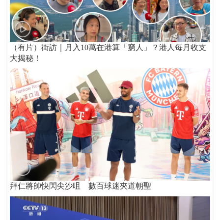
（有片）街訪｜月入10萬在港算「窮人」？港人每月收支
大揭秘！
拜仁將帥快閃尖沙咀 數百球迷夾道朝聖