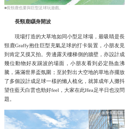
■長頸鹿也要與巨型足球玩遊戲。
長頸鹿瞓身開波
現場打造的大草地如同小型足球場，最吸睛是長
頸鹿Graffy抱住巨型充氣足球的打卡裝置，小朋友見
到肯定又摸又拍。旁邊露天樓梯側的牆壁，亦設計成
幾位動物好友踢波的場面，小朋友看到必定熱血沸
騰，滿滿世界盃氛圍；至於對出大空地的草地亦擺放
了多個設計成足球一樣的懶人梳化，就算成年人攤抖
望住藍天白雲也勁好feel，大家在此Hea足半日也沒問
題。