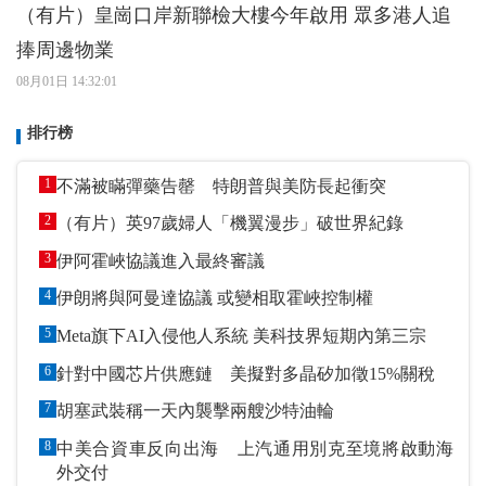
（有片）皇崗口岸新聯檢大樓今年啟用 眾多港人追
捧周邊物業
08月01日 14:32:01
排行榜
1
不滿被瞞彈藥告罄 特朗普與美防長起衝突
2
（有片）英97歲婦人「機翼漫步」破世界紀錄
3
伊阿霍峽協議進入最終審議
4
伊朗將與阿曼達協議 或變相取霍峽控制權
5
Meta旗下AI入侵他人系統 美科技界短期內第三宗
6
針對中國芯片供應鏈 美擬對多晶矽加徵15%關稅
7
胡塞武裝稱一天內襲擊兩艘沙特油輪
8
中美合資車反向出海 上汽通用別克至境將啟動海
外交付