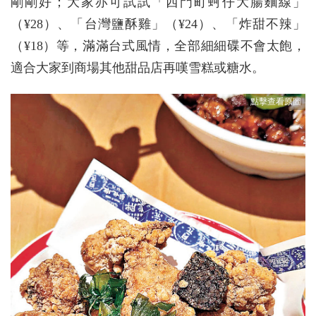
剛剛好；大家亦可試試「西門町蚵仔大腸麵線」
（¥28）、「台灣鹽酥雞」（¥24）、「炸甜不辣」
（¥18）等，滿滿台式風情，全部細細碟不會太飽，
適合大家到商場其他甜品店再嘆雪糕或糖水。