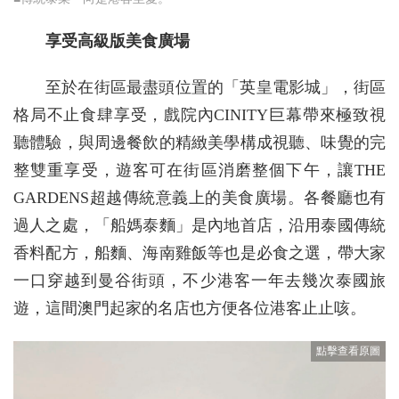
享受高級版美食廣場
至於在街區最盡頭位置的「英皇電影城」，街區
格局不止食肆享受，戲院內CINITY巨幕帶來極致視
聽體驗，與周邊餐飲的精緻美學構成視聽、味覺的完
整雙重享受，遊客可在街區消磨整個下午，讓THE
GARDENS超越傳統意義上的美食廣場。各餐廳也有
過人之處，「船媽泰麵」是內地首店，沿用泰國傳統
香料配方，船麵、海南雞飯等也是必食之選，帶大家
一口穿越到曼谷街頭，不少港客一年去幾次泰國旅
遊，這間澳門起家的名店也方便各位港客止止咳。