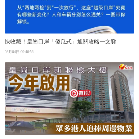
快收藏！皇崗口岸「傻瓜式」通關攻略一文睇
08月04日 09:46:56