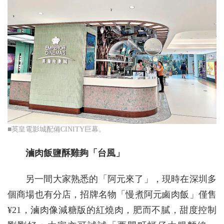
■英皇電影城配備CINITY巨幕。
滷肉飯鹽酥雞夠「台風」
另一間大家熟悉的「阿元來了」，現時在深圳多
個商場也有分店，招牌名物「慢煮阿元鹵肉飯」僅售
¥21，滷肉像減糖版的紅燒肉，肥而不膩，甜度控制