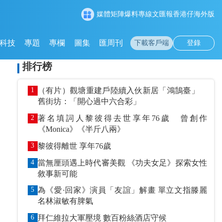
媒體矩陣
爆料專線
文匯報
香港仔
海外版
科技
專題
專欄
圖集
匯周刊
下載客戶端
登錄
排行榜
1
（有片）觀塘重建戶陸續入伙新居「鴻鵠臺」
舊街坊：「開心過中六合彩」
2
著名填詞人黎彼得去世享年76歲 曾創作
《Monica》《半斤八兩》
3
黎彼得離世 享年76歲
4
當無厘頭遇上時代審美觀 《功夫女足》探索女性
敘事新可能
5
為《愛·回家》演員「友誼」解畫 單立文指滕麗
名林淑敏有脾氣
6
拜仁維拉大軍壓境 數百粉絲酒店守候