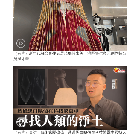
（有片）新生代舞台創作者展現獨特審美 灣區提供多元創作舞台
施展才華
（有片）專訪｜藝術家關偉偉：透過黑白映像在科技繁囂中尋找人