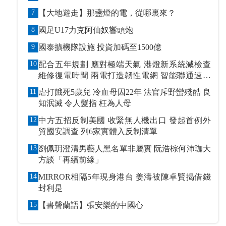
7
【大地遊走】那盞燈的電，從哪裏來？
8
國足U17力克阿仙奴響頭炮
9
國泰擴機隊設施 投資加碼至1500億
10
配合五年規劃 應對極端天氣 港燈新系統減檢查
維修復電時間 兩電打造韌性電網 智能聯通速應
萬變
11
虐打餓死5歲兒 冷血母囚22年 法官斥野蠻殘酷 良
知泯滅 令人髮指 枉為人母
12
中方五招反制美國 收緊無人機出口 發起首例外
貿國安調查 列6家實體入反制清單
13
劉佩玥澄清男藝人黑名單非屬實 阮浩棕何沛珈大
方談「再續前緣」
14
MIRROR相隔5年現身港台 姜濤被陳卓賢揭借錢
封利是
15
【書聲蘭語】張安樂的中國心