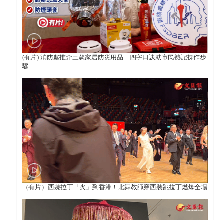
(有片) 消防處推介三款家居防災用品 四字口訣助市民熟記操作步
驟
（有片）西裝拉丁「火」到香港！北舞教師穿西裝跳拉丁燃爆全場