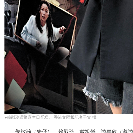
●賴慰玲獲驚喜生日蛋糕。 香港文匯報記者子棠 攝
朱敏瀚（朱仔）、賴慰玲、戴祖儀、游嘉欣（游