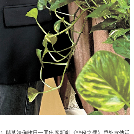
游）與葉靖儀昨日一同出席新劇《非份之罪》戶外宣傳活