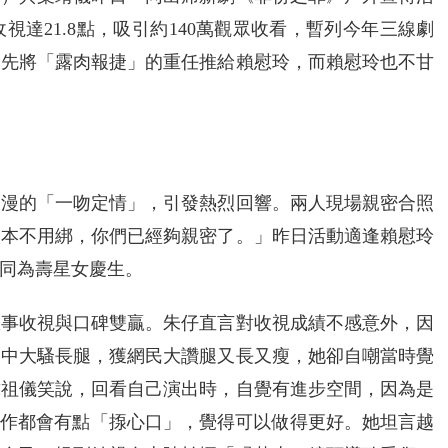
達21.8點，吸引約140萬觀眾收看，暫列今年三線劇
搶先將「露肉報捷」的重任推給賴慰玲，而賴慰玲也不甘
浪漫的「一吻定情」，引發熱烈回響。兩人現場親密合照
根本不用綁，你們已經夠親密了。」昨日活動適逢賴慰玲
一同為壽星女慶生。
故事收視與口碑雙贏。朱仔直言對收視成績不感意外，因
劇中大騷長腿，獲網民大讚腿又長又瘦，她卻自嘲當時覺
戴祖儀笑說，回看自己演出時，自覺有進步空間，因為是
的舊作都會有點「揼心口」，覺得可以做得更好。她坦言越