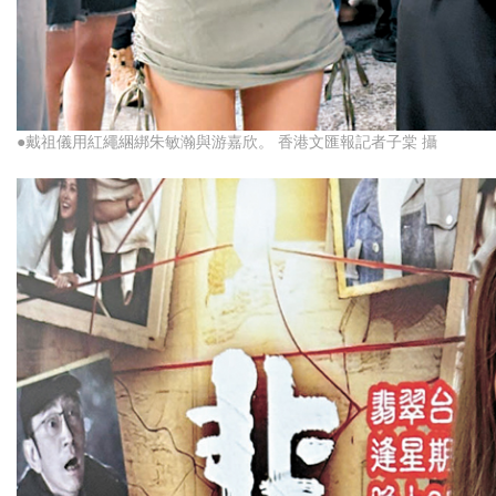
●戴祖儀用紅繩綑綁朱敏瀚與游嘉欣。 香港文匯報記者子棠 攝