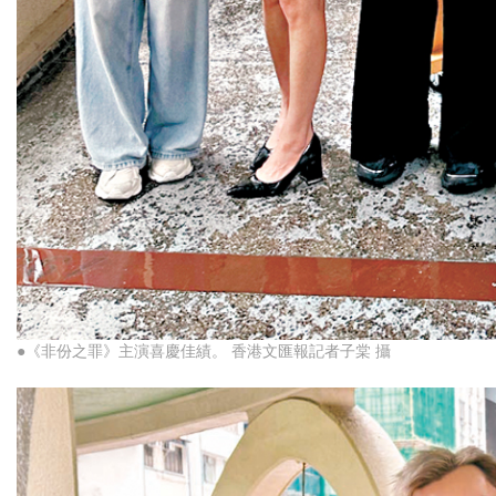
●《非份之罪》主演喜慶佳績。 香港文匯報記者子棠 攝