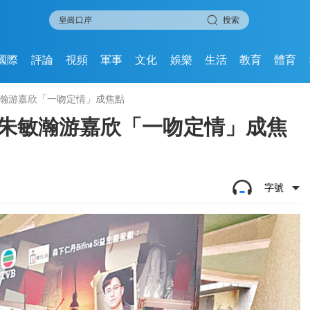
搜索
國際
評論
視頻
軍事
文化
娛樂
生活
教育
體育
敏瀚游嘉欣「一吻定情」成焦點
 朱敏瀚游嘉欣「一吻定情」成焦
字號