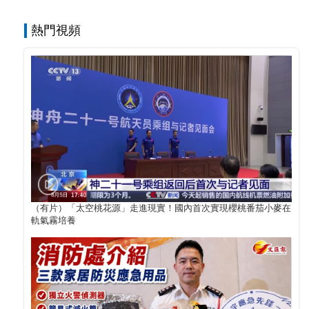
熱門視頻
（有片）「太空桃花源」走進現實！國內首次實現櫻桃番茄小麥在
軌氣霧培養