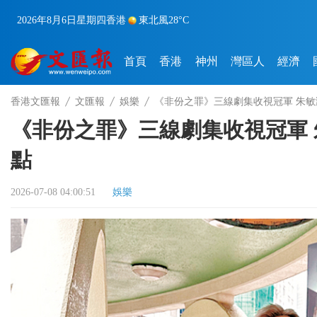
2026年8月6日
星期四
香港
東北風
28°C
首頁
香港
神州
灣區人
經濟
香港文匯報
文匯報
娛樂
《非份之罪》三線劇集收視冠軍 朱
《非份之罪》三線劇集收視冠軍
點
2026-07-08 04:00:51
娛樂