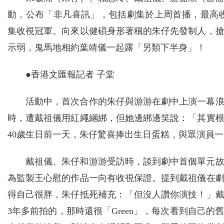
動，公布「非凡喜訊」，包括劇集於上周首播，最高收視
集收視冠軍。向來以健碩身形著稱的朱仔先發制人，
示弱，鬼馬地相約葉靖儀一起露「另類下半身」！
●香港文匯報記者 子棠
活動中，首次合作的朱仔與游游在劇中上演一幕
時，遭戴祖儀用紅繩綑綁，但她邊綁邊笑說：「其實
40歲生日前一天，朱仔驚喜捧出生日蛋糕，與眾演員
戴祖儀、朱仔和游游受訪時，談到劇中首個單元
為監製王心慰的作品一向有收視保證。提到戴祖儀在
得自己很胖，朱仔抵死補充：「但沒人讚你演技！」
3年多前拍的，那時還很「Green」，每次看到自己