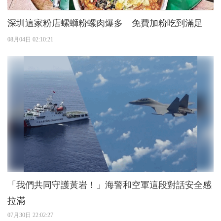
深圳這家粉店螺螄粉螺肉爆多 免費加粉吃到滿足
08月04日 02:10:21
「我們共同守護黃岩！」海警和空軍這段對話安全感
拉滿
07月30日 22:02:27