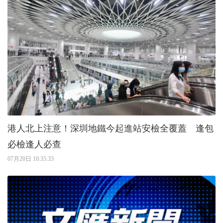
港人北上注意！深圳地鐵今起進站安檢全覆蓋 逢包
必檢逢人必查
07月20日 10:35:33