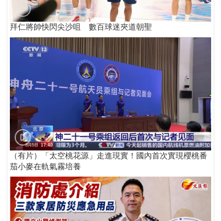
拜仁將帥快閃尖沙咀 數百球迷夾道朝聖
（有片）「太空桃花源」走進現實！國內首次實現櫻桃番
茄小麥在軌氣霧培養