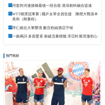
12
河套跨河連接橋最後一段合龍 港深創科融合提速
13
WTT橫濱冠軍賽 | 國乒女單全員告捷 陳熠大戰張本
美和（附賽程）
14
拜仁維拉大軍壓境 數百粉絲酒店守候
15
一曲兩詞 多面驚喜 衝破流量標籤 宋亞軒展澄澈初心
熱門視頻