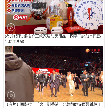
(有片) 消防處推介三款家居防災用品 四字口訣助市民熟
記操作步驟
（有片）西裝拉丁「火」到香港！北舞教師穿西裝跳拉丁