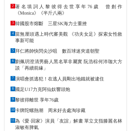
2
著名填詞人黎彼得去世享年76歲 曾創作
《Monica》《半斤八兩》
3
韓國股市熔斷 三星SK海力士重挫
4
當無厘頭遇上時代審美觀 《功夫女足》探索女性敘
事新可能
5
拜仁將帥快閃尖沙咀 數百球迷夾道朝聖
6
劉佩玥澄清男藝人黑名單非屬實 阮浩棕何沛珈大方
談「再續前緣」
7
演唱會抓逃犯！在逃人員剛出地鐵就被逮住
8
國足U17力克阿仙奴響頭炮
9
黎彼得離世 享年76歲
10
卡牌陀螺熱潮 周末好去處淘珍藏
11
為《愛·回家》演員「友誼」解畫 單立文指滕麗名林
淑敏有脾氣