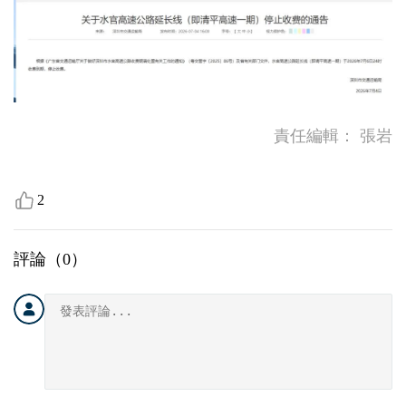
責任編輯：
張岩
2
評論（
0
）