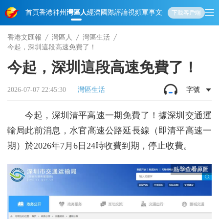
首頁
香港
神州
灣區人
經濟
國際
評論
視頻
軍事
文化
娛樂
生活
教育
體
下載客戶端
香港文匯報
灣區人
灣區生活
今起，深圳這段高速免費了！
今起，深圳這段高速免費了！
2026-07-07 22:45:30
灣區生活
字號
今起，深圳清平高速一期免費了！據深圳交通運
輸局此前消息，水官高速公路延長線（即清平高速一
期）於2026年7月6日24時收費到期，停止收費。