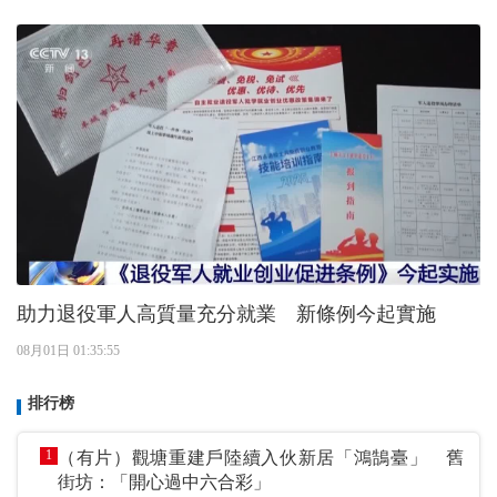
助力退役軍人高質量充分就業 新條例今起實施
08月01日 01:35:55
排行榜
1
（有片）觀塘重建戶陸續入伙新居「鴻鵠臺」 舊
街坊：「開心過中六合彩」