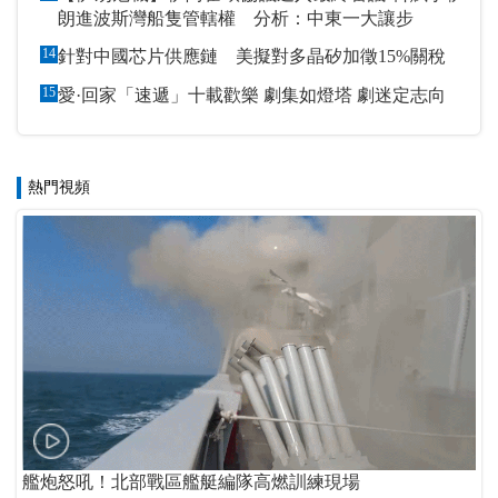
朗進波斯灣船隻管轄權 分析：中東一大讓步
14
針對中國芯片供應鏈 美擬對多晶矽加徵15%關稅
15
愛·回家「速遞」十載歡樂 劇集如燈塔 劇迷定志向
熱門視頻
艦炮怒吼！北部戰區艦艇編隊高燃訓練現場