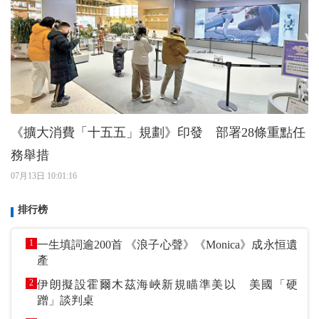
《擴大消費「十五五」規劃》印發 部署28條重點任
務舉措
07月13日 10:01:16
排行榜
1
一生填詞逾200首 《浪子心聲》《Monica》成永恒遺
產
2
伊朗擬設霍爾木茲海峽新規瞄準美以 美國「硬
蹭」談判桌