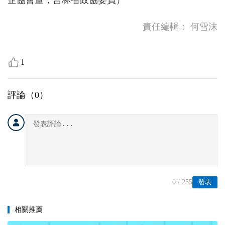
企協會董，吉林省政協委員）
責任編輯：
何雪沫
1
評論（
0
）
0
/ 255
發表
相關推薦