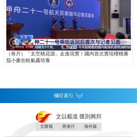
（有片）「太空桃花源」走進現實！國內首次實現櫻桃番
茄小麥在軌氣霧培養
欄目索引
首頁
文以載道 匯則興邦
香港
文匯報
香港仔
海外版
神州
灣區生活
灣區企業
灣區文化
灣區旅遊
灣區人