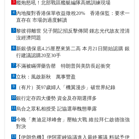
3
艦炮怒吼！北部戰區艦艇編隊高燃訓練現場
4
內地擬對香港保單收益徵稅20% 香港保監：要求一
直存在 市場勿過度解讀
5
黎彼得離世 兒子開記招反擊傳聞 鍾志光代故友澄清
沒經濟問題
6
新銀債保底4.25厘歷來第二高 本月21日開始認購 銀
行建議認購20至30手
7
不滿被瞞彈藥告罄 特朗普與美防長起衝突
8
立秋：風啟新秋 萬事豐盈
9
（有片）英97歲婦人「機翼漫步」破世界紀錄
10
銀行定存四大優勢 資金及存期選擇多
11
烏合之眾私相授受 記協選舉醜態畢露
12
今晚「奧迪足球峰會」壓軸大戰 維拉拜仁啟德強強
對決
13
【伊朗危機】伊阿霍峽協議進入最終審議 料賦予伊