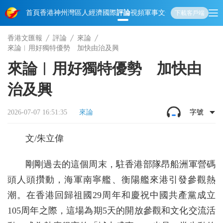
首頁
香港
神州
灣區人
經濟
國際
評論
視頻
軍事
文化
娛樂
生活
教育
體
下載客戶端
香港文匯報
評論
來論
來論︱用好獨特優勢 加快由治及興
來論︱用好獨特優勢 加快由
治及興
2026-07-07 16:51:35
來論
字號
文/朱立偉
剛剛過去的這個周末，駐香港部隊昂船洲軍營碼
頭人頭攢動，海軍南寧艦、衡陽艦來港引發參觀熱
潮。在香港回歸祖國29周年和慶祝中國共產黨成立
105周年之際，這場為期5天的開放參觀和文化交流活