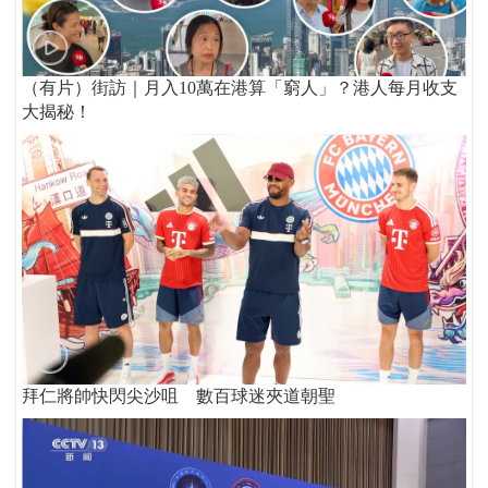
（有片）街訪｜月入10萬在港算「窮人」？港人每月收支
大揭秘！
拜仁將帥快閃尖沙咀 數百球迷夾道朝聖