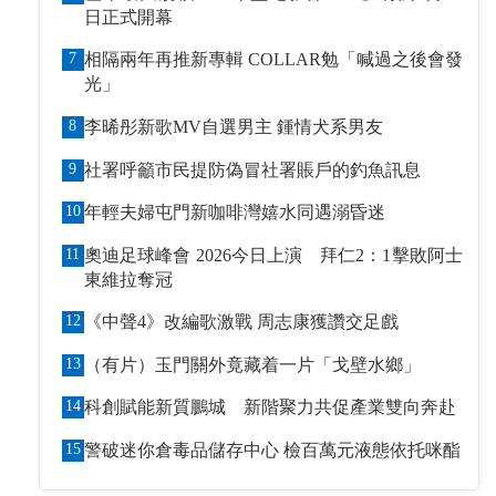
日正式開幕
7
相隔兩年再推新專輯 COLLAR勉「喊過之後會發
光」
8
李晞彤新歌MV自選男主 鍾情犬系男友
9
社署呼籲市民提防偽冒社署賬戶的釣魚訊息
10
年輕夫婦屯門新咖啡灣嬉水同遇溺昏迷
11
奧迪足球峰會 2026今日上演 拜仁2：1擊敗阿士
東維拉奪冠
12
《中聲4》改編歌激戰 周志康獲讚交足戲
13
（有片）玉門關外竟藏着一片「戈壁水鄉」
14
科創賦能新質鵬城 新階聚力共促產業雙向奔赴
15
警破迷你倉毒品儲存中心 檢百萬元液態依托咪酯