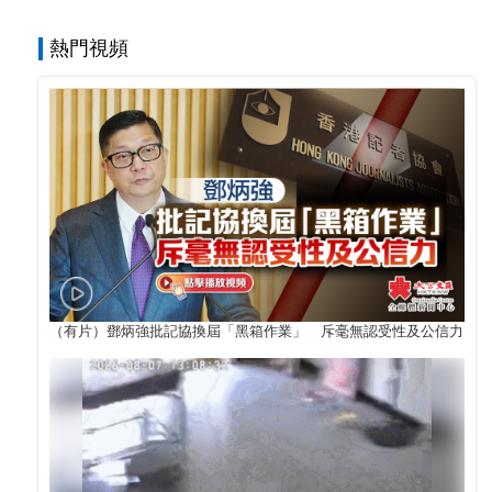
熱門視頻
（有片）鄧炳強批記協換屆「黑箱作業」 斥毫無認受性及公信力