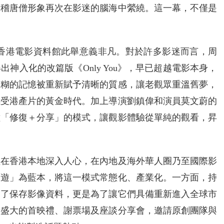
滑稽唐僧形象再次在影迷的腦海中縈繞。這一幕，不僅是
，香港電影資料館此舉意義非凡。對於許多影迷而言，周
神入化的改篇版《Only You》，早已超越電影本身，
模糊的記憶被重新賦予清晰的質感，讓老觀眾重溫舊夢，
感受港產片的黃金時代。加上導演劉鎮偉和演員莫文蔚的
種「修復＋分享」的模式，讓觀影體驗從單純的觀看，昇
僅在香港本地深入人心，在內地及海外華人圈乃至國際影
西遊」為藍本，將這一模式常態化、產業化。一方面，持
為了保存影像資料，更是為了讓它們具備重新進入全球市
辦盛大的首映禮、謝票場及座談分享會，邀請原創團隊與