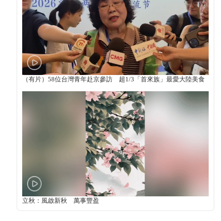
（有片）58位台灣青年赴京參訪 超1/3「首來族」最愛大陸美食
立秋：風啟新秋 萬事豐盈