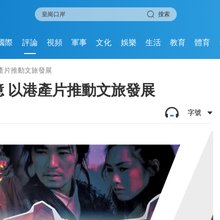
搜索
國際
評論
視頻
軍事
文化
娛樂
生活
教育
體育
產片推動文旅發展
 以港產片推動文旅發展
字號