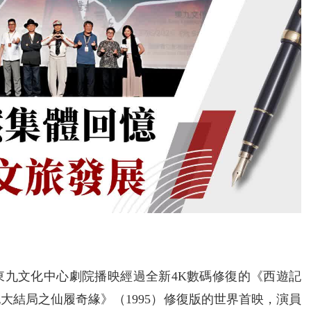
東九文化中心劇院播映經過全新4K數碼修復的《西遊記
記大結局之仙履奇緣》（1995）修復版的世界首映，演員