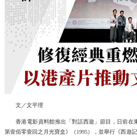
文／文平理
香港電影資料館推出「對話西遊」節目，日前在
第壹佰零壹回之月光寶盒》（1995），並舉行《西遊