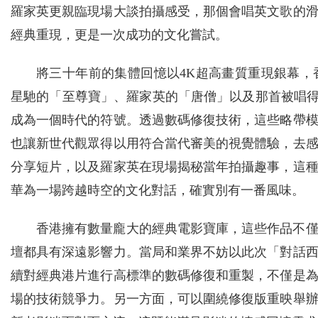
羅家英更親臨現場大談拍攝感受，那個會唱英文歌的
經典重現，更是一次成功的文化嘗試。
將三十年前的集體回憶以4K超高畫質重現銀幕
星馳的「至尊寶」、羅家英的「唐僧」以及那首被唱得出
成為一個時代的符號。透過數碼修復技術，這些略帶
也讓新世代觀眾得以用符合當代審美的視覺體驗，去
分享短片，以及羅家英在現場揭秘當年拍攝趣事，這
華為一場跨越時空的文化對話，確實別有一番風味。
香港擁有數量龐大的經典電影寶庫，這些作品不
壇都具有深遠影響力。當局和業界不妨以此次「對話
續對經典港片進行高標準的數碼修復和重製，不僅是
場的技術競爭力。另一方面，可以圍繞修復版重映舉