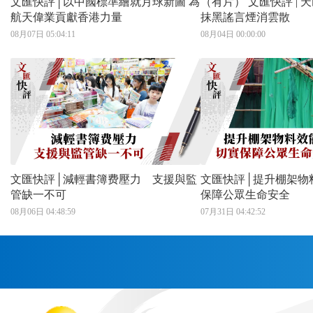
文匯快評│以中國標準繪就月球新圖 為
（有片） 文匯快評 |
航天偉業貢獻香港力量
抹黑謠言煙消雲散
08月07日 05:04:11
08月04日 00:00:00
文匯快評│減輕書簿费壓力 支援與監
文匯快評│提升棚架物料效
管缺一不可
保障公眾生命安全
08月06日 04:48:59
07月31日 04:42:52