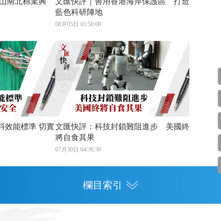
 天山南北棉業興
文匯快評｜善用香港海岸保護區 打造
藍色科研陣地
08月05日 05:50:00
能標準 切實
文匯快評：科技封鎖難阻進步 美國終
將自食其果
07月30日 04:36:30
欄目索引