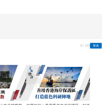
0
/ 255
發表