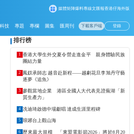
媒體矩陣
爆料專線
文匯報
香港仔
海外版
科技
專題
專欄
圖集
匯周刊
下載客戶端
登錄
排行榜
1
香港大學生外交夏令營走進金平 親身體驗民族
團結力量
2
鳳釵承師志 越音赴新程——越劇花旦李旭丹守藝
逐夢《追魚》
3
參觀當地企業 港區全國人大代表見證蕪湖「新
質生產力」
4
冼迪琦啟德中場獻唱 達成生涯里程碑
5
琅琊台上觀山海
6
歷來最大規模 「東盟電影節2026」將於8月20