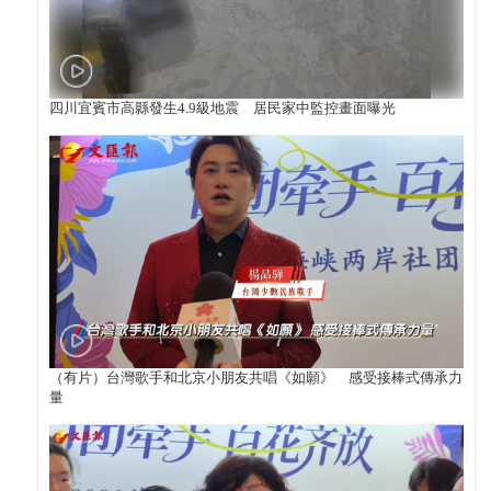
四川宜賓市高縣發生4.9級地震 居民家中監控畫面曝光
（有片）台灣歌手和北京小朋友共唱《如願》 感受接棒式傳承力
量