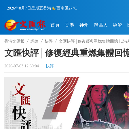
2026年8月7日
星期五
香港
西南風
27°C
首頁
香港
神州
灣區人
經濟
香港文匯報
評論
快評
文匯快評│修復經典重燃集體回憶 以港
文匯快評│修復經典重燃集體回憶
2026-07-03 12:39:04
快評