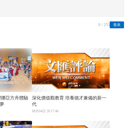
0
/ 255
發表
深化價值觀教育 培養德才兼備的新一
夢
代
08月04日 20:17:46