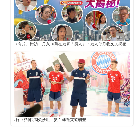
（有片）街訪｜月入10萬在港算「窮人」？港人每月收支大揭秘！
拜仁將帥快閃尖沙咀 數百球迷夾道朝聖