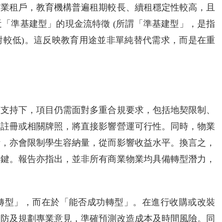
商業租戶，教育機構普遍租期較長、續租穩定性較高，且
「準基建型」的現金流特徵 (所謂「準基建型」，是指
對較低)。這反映教育用途並非單純替代需求，而是在重
策支持下，項目仍需面對多重合規要求，包括地契限制、
校註冊或相關牌照，將直接影響營運可行性。同時，物業
計，亦會限制學生容納量，從而影響收益水平。換言之，
關鍵。報告亦指出，並非所有商業物業均具備轉型潛力，
轉型」，而在於「能否成功轉型」。在進行收購或改裝
消防及規劃專業意見，準確預測改造成本及時間風險。同