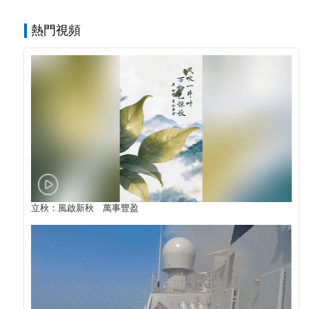
熱門視頻
立秋：風啟新秋 萬事豐盈