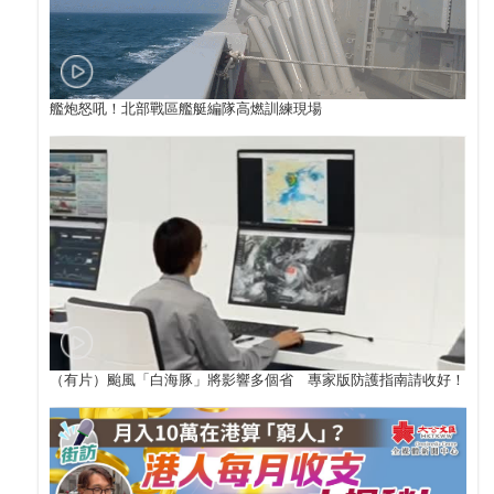
艦炮怒吼！北部戰區艦艇編隊高燃訓練現場
（有片）颱風「白海豚」將影響多個省 專家版防護指南請收好！