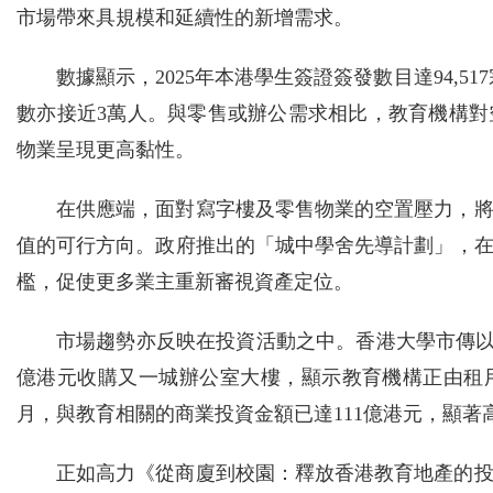
市場帶來具規模和延續性的新增需求。
數據顯示，2025年本港學生簽證簽發數目達94,51
數亦接近3萬人。與零售或辦公需求相比，教育機構
物業呈現更高黏性。
在供應端，面對寫字樓及零售物業的空置壓力，
值的可行方向。政府推出的「城中學舍先導計劃」，
檻，促使更多業主重新審視資產定位。
市場趨勢亦反映在投資活動之中。香港大學市傳以約
億港元收購又一城辦公室大樓，顯示教育機構正由租用
月，與教育相關的商業投資金額已達111億港元，顯
正如高力《從商廈到校園：釋放香港教育地產的