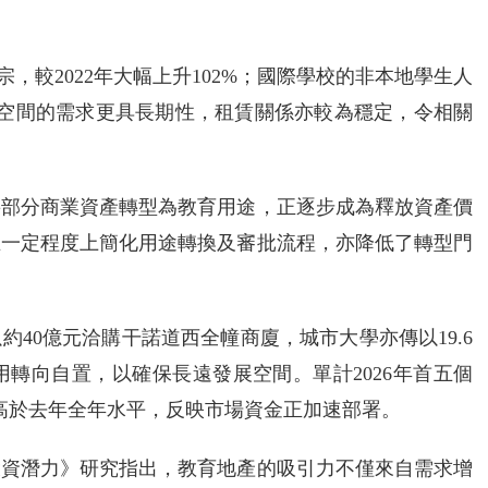
7宗，較2022年大幅上升102%；國際學校的非本地學生人
對空間的需求更具長期性，租賃關係亦較為穩定，令相關
將部分商業資產轉型為教育用途，正逐步成為釋放資產價
在一定程度上簡化用途轉換及審批流程，亦降低了轉型門
40億元洽購干諾道西全幢商廈，城市大學亦傳以19.6
轉向自置，以確保長遠發展空間。單計2026年首五個
著高於去年全年水平，反映市場資金正加速部署。
投資潛力》研究指出，教育地產的吸引力不僅來自需求增