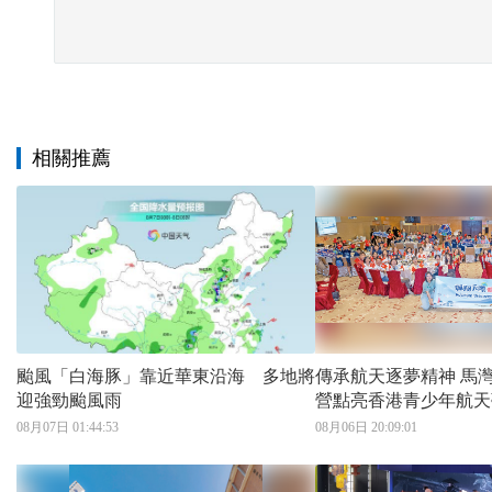
相關推薦
颱風「白海豚」靠近華東沿海 多地將
傳承航天逐夢精神 馬灣挪亞方舟體驗
迎強勁颱風雨
營點亮香港青少年航天
08月07日 01:44:53
08月06日 20:09:01