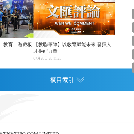
 教育、遊戲板
【教聯筆陣】以教育賦能未來 發揮人
才樞紐力量
07月28日 20:11:25
欄目索引
專欄
灣區人才
灣區政策
6 WENWEIPO.COM LIMITED.