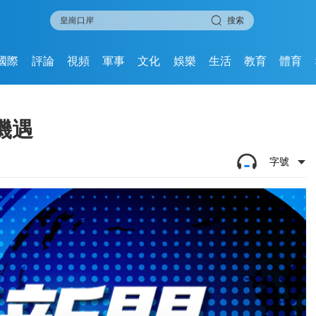
搜索
國際
評論
視頻
軍事
文化
娛樂
生活
教育
體育
機遇
字號