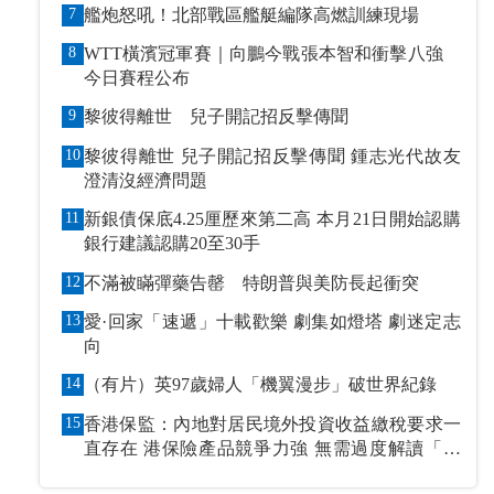
7
艦炮怒吼！北部戰區艦艇編隊高燃訓練現場
8
WTT橫濱冠軍賽｜向鵬今戰張本智和衝擊八強
今日賽程公布
9
黎彼得離世 兒子開記招反擊傳聞
10
黎彼得離世 兒子開記招反擊傳聞 鍾志光代故友
澄清沒經濟問題
11
新銀債保底4.25厘歷來第二高 本月21日開始認購
銀行建議認購20至30手
12
不滿被瞞彈藥告罄 特朗普與美防長起衝突
13
愛·回家「速遞」十載歡樂 劇集如燈塔 劇迷定志
向
14
（有片）英97歲婦人「機翼漫步」破世界紀錄
15
香港保監：內地對居民境外投資收益繳稅要求一
直存在 港保險產品競爭力強 無需過度解讀「保
單稅」