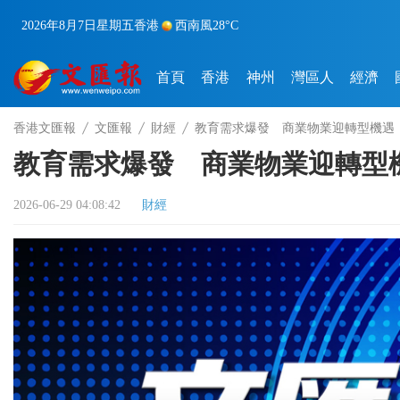
2026年8月7日
星期五
香港
西南風
28°C
首頁
香港
神州
灣區人
經濟
香港文匯報
文匯報
財經
教育需求爆發 商業物業迎轉型機遇
教育需求爆發 商業物業迎轉型
2026-06-29 04:08:42
財經