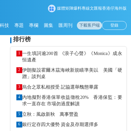
媒體矩陣
爆料專線
文匯報
香港仔
海外版
科技
專題
專欄
圖集
匯周刊
下載客戶端
登錄
排行榜
1
一生填詞逾200首 《浪子心聲》《Monica》成永
恒遺產
2
伊朗擬設霍爾木茲海峽新規瞄準美以 美國「硬
蹭」談判桌
3
烏合之眾私相授受 記協選舉醜態畢露
4
內地擬對香港保單收益徵稅20% 香港保監：要
求一直存在 市場勿過度解讀
5
立秋：風啟新秋 萬事豐盈
6
銀行定存四大優勢 資金及存期選擇多