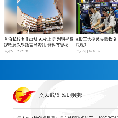
首份私校名冊出爐 91校上榜 列明學費
A股三大指數集體收漲
課程及教學語言等資訊 資料有變校方
塊飆升
須申報
07月29日 20:26:31
07月29日 09:08:37
首頁
文以載道 匯則興邦
香港
神州
灣區生活
灣區企業
灣區文化
灣區旅遊
灣區人
灣區服務易
香港大公文匯傳媒集團香港文匯報版權所有。
1997-202