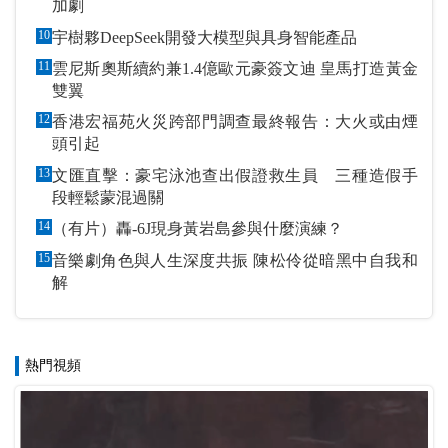
加劇
10
宇樹夥DeepSeek開發大模型與具身智能產品
11
雲尼斯奧斯續約兼1.4億歐元豪簽文迪 皇馬打造黃金
雙翼
12
香港宏福苑火災跨部門調查最終報告：大火或由煙
頭引起
13
文匯直擊：豪宅泳池查出假證救生員 三種造假手
段輕鬆蒙混過關
14
（有片）轟-6J現身黃岩島參與什麼演練？
15
音樂劇角色與人生深度共振 陳松伶從暗黑中自我和
解
熱門視頻