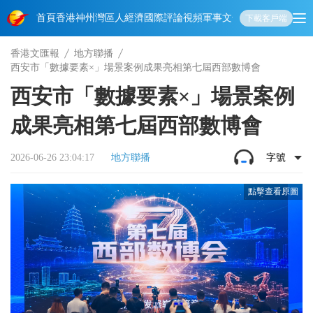
首頁
香港
神州
灣區人
經濟
國際
評論
視頻
軍事
文化
娛樂
生活
教育
體
下載客戶端
香港文匯報
地方聯播
西安市「數據要素×」場景案例成果亮相第七屆西部數博會
西安市「數據要素×」場景案例
成果亮相第七屆西部數博會
2026-06-26 23:04:17
地方聯播
字號