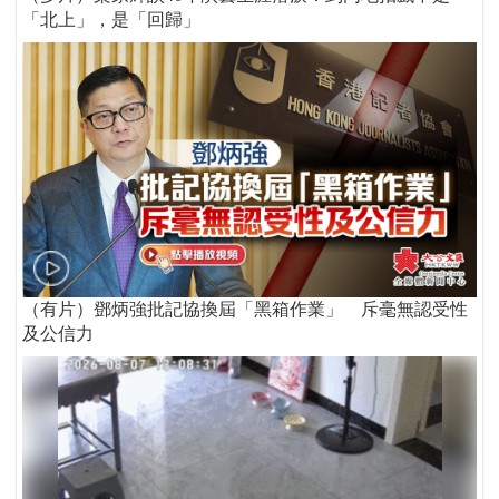
「北上」，是「回歸」
（有片）鄧炳強批記協換屆「黑箱作業」 斥毫無認受性
及公信力