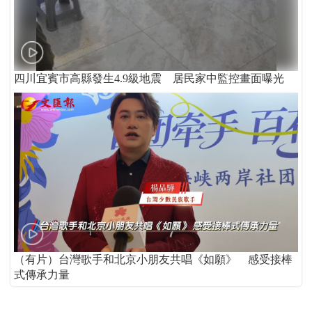
四川宜賓市高縣發生4.9級地震 居民家中監控畫面曝光
（有片）台灣歌手和北京小朋友共唱《如願》 感受接棒
式傳承力量