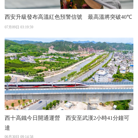
西安升級發布高溫紅色預警信號 最高溫將突破40℃
07月09日 03:19:59
西十高鐵今日開通運營 西安至武漢2小時41分鐘可
達
06月30日 09:14:58