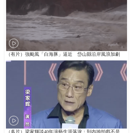
（有片）強颱風「白海豚」逼近 岱山縣沿岸風浪加劇
（多片）梁家輝談40年演藝生涯落淚：到內地拍戲不是