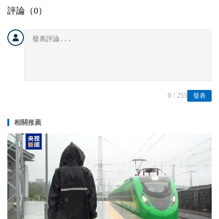
評論（
0
）
0
/ 255
發表
相關推薦