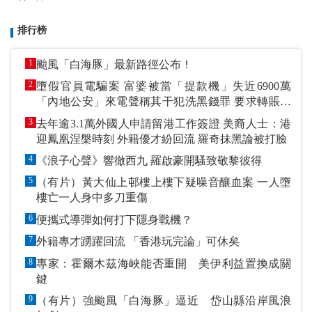
排行榜
1
颱風「白海豚」最新路徑公布！
2
墮假官員電騙案 富婆被當「提款機」失近6900萬
「內地公安」來電聲稱其干犯洗黑錢罪 要求轉賬到
指定戶口作「保證金」
3
去年逾3.1萬外國人申請留港工作簽證 美裔人士：港
迎鳳凰涅槃時刻 外籍優才紛回流 羅奇抹黑論被打臉
4
《浪子心聲》響徹西九 羅啟豪開騷致敬黎彼得
5
（有片）黃大仙上邨樓上樓下疑噪音釀血案 一人墮
樓亡一人身中多刀重傷
6
便攜式導彈如何打下隱身戰機？
7
外籍專才踴躍回流 「香港玩完論」可休矣
8
專家：霍爾木茲海峽能否重開 美伊利益置換成關
鍵
9
（有片）強颱風「白海豚」逼近 岱山縣沿岸風浪