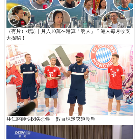
（有片）街訪｜月入10萬在港算「窮人」？港人每月收支
大揭秘！
拜仁將帥快閃尖沙咀 數百球迷夾道朝聖