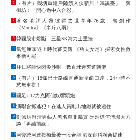
1
（有片）觀塘重建戶陸續入伙新居「鴻鵠臺」 舊
街坊：「開心過中六合彩」
2
著名填詞人黎彼得去世享年76歲 曾創作
《Monica》《半斤八兩》
3
韓國股市熔斷 三星SK海力士重挫
4
當無厘頭遇上時代審美觀 《功夫女足》探索女性敘
事新可能
5
拜仁將帥快閃尖沙咀 數百球迷夾道朝聖
6
（有片）18條巴士路線直通新皇崗口岸，24小時不
愁無車搭！
7
國足U17力克阿仙奴響頭炮
8
演唱會抓逃犯！在逃人員剛出地鐵就被逮住
9
劉佩玥澄清男藝人黑名單非屬實 阮浩棕何沛珈大方
談「再續前緣」
10
河套跨河連接橋最後一段合龍 港深創科融合提速