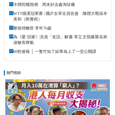
11
卡牌陀螺熱潮 周末好去處淘珍藏
12
WTT橫濱冠軍賽 | 國乒女單全員告捷 陳熠大戰張本
美和（附賽程）
13
黎彼得離世 享年76歲
14
為《愛·回家》演員「友誼」解畫 單立文指滕麗名林
淑敏有脾氣
15
60秒速報 │ 一隻竹知了給華為上了一堂公關課
熱門視頻