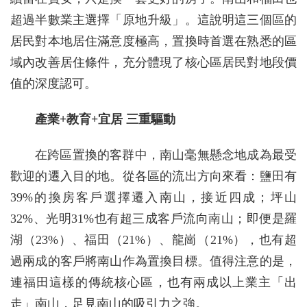
超過半數業主選擇「原地升級」。這說明這三個區的
居民對本地居住滿意度極高，置換時首選在熟悉的區
域內改善居住條件，充分體現了核心區居民對地段價
值的深度認可。
產業+教育+宜居 三重驅動
在跨區置換的客群中，南山毫無懸念地成為最受
歡迎的遷入目的地。從各區的流出方向來看：鹽田有
39%的換房客戶選擇遷入南山，接近四成；坪山
32%、光明31%也有超三成客戶流向南山；即便是羅
湖（23%）、福田（21%）、龍崗（21%），也有超
過兩成的客戶將南山作為置換目標。值得注意的是，
連福田這樣的傳統核心區，也有兩成以上業主「出
走」南山，足見南山的吸引力之強。