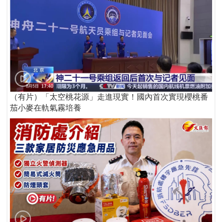
（有片）「太空桃花源」走進現實！國內首次實現櫻桃番
茄小麥在軌氣霧培養