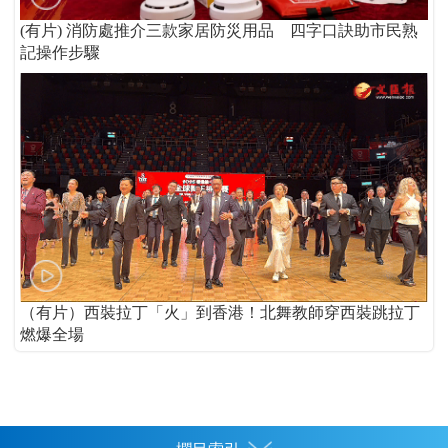
(有片) 消防處推介三款家居防災用品 四字口訣助市民熟
記操作步驟
（有片）西裝拉丁「火」到香港！北舞教師穿西裝跳拉丁
燃爆全場