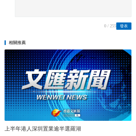
0
/ 255
發表
相關推薦
上半年港人深圳置業逾半選羅湖