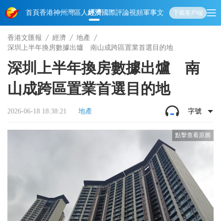
首頁
香港
神州
灣區人
經濟
國際
評論
視頻
軍事
文化
娛樂
生活
教育
體
下載客戶端
香港文匯報
經濟
地產
深圳上半年換房數據出爐 南山成跨區置業首選目的地
深圳上半年換房數據出爐 南
山成跨區置業首選目的地
2026-06-18 18:38:21
地產
字號