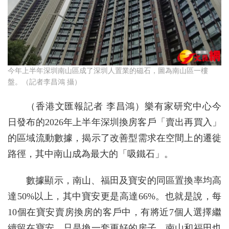
今年上半年深圳南山區成了深圳人置業的磁石，圖為南山區一樓
盤。（記者李昌鴻 攝）
（香港文匯報記者 李昌鴻）樂有家研究中心今
日發布的2026年上半年深圳換房客戶「賣出再買入」
的區域流動數據，揭示了改善型需求在空間上的遷徙
路徑，其中南山成為最大的「吸鐵石」。
數據顯示，南山、福田及寶安的同區置換率均高
達50%以上，其中寶安更是高達66%。也就是說，每
10個在寶安賣房換房的客戶中，有將近7個人選擇繼
續留在寶安，只是換一套更好的房子。南山和福田也