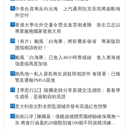
8
中美合資車反向出海 上汽通用別克至境將啟動海
外交付
9
香港大學生外交夏令營走進雲南邊陲 港生立志以
專業服務國家發展大局
10
（有片）颱風「白海豚」將影響多個省 專家版防
護指南請收好！
11
颱風「白海豚」已進入48小時警戒線 進入東海後
強度或再度加強
12
跑馬地一私人屋苑救生員疑用假證件 食環署：已報
警及通報PMSA跟進
13
【學思行記】隨團老師分享新疆交流感悟：看着學
生成長，是最動容的見證
14
意大利首次對全部監測城市發布高溫紅色預警
15
皇崗口岸│陳國基：借鑑啟德體育園經驗確保萬無一
失 將進行涵蓋約20個類別逾100個不同規模演練和測