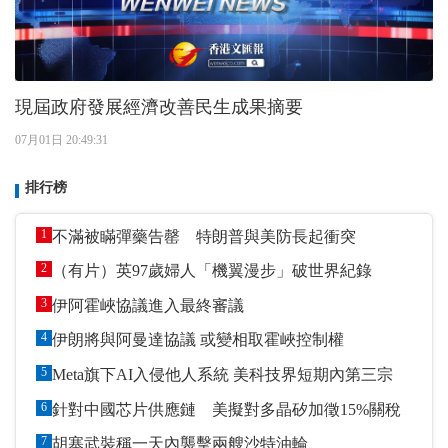
現屆政府發展經濟改善民生成果摘要
07月01日 20:49:31
排行榜
1
不滿被瞞彈藥告罄 特朗普與美防長起衝突
2
（有片）英97歲婦人「機翼漫步」破世界紀錄
3
伊阿霍峽協議進入最終審議
4
伊朗將與阿曼達協議 或變相取霍峽控制權
5
Meta旗下AI入侵他人系統 美科技界短期內第三宗
6
針對中國芯片供應鏈 美擬對多晶矽加徵15%關稅
7
胡塞武裝稱一天內襲擊兩艘沙特油輪