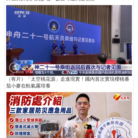
（有片）「太空桃花源」走進現實！國內首次實現櫻桃番
茄小麥在軌氣霧培養