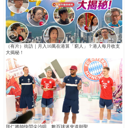
（有片）街訪｜月入10萬在港算「窮人」？港人每月收支
大揭秘！
拜仁將帥快閃尖沙咀 數百球迷夾道朝聖