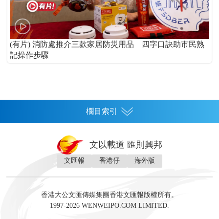
(有片) 消防處推介三款家居防災用品 四字口訣助市民熟
記操作步驟
欄目索引
首頁
文以載道 匯則興邦
香港
文匯報
香港仔
海外版
神州
灣區生活
灣區企業
灣區文化
灣區旅遊
灣區人
灣區人才
灣區政策
灣區服務易
經濟
財經
地產
投資
財評
數字經濟
經湋論
香港大公文匯傳媒集團香港文匯報版權所有。
國際
1997-2026 WENWEIPO.COM LIMITED.
評論
社評
評論
快評
來論