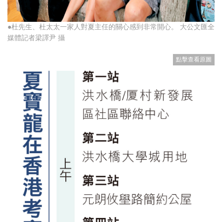
●杜先生、杜太太一家人對夏主任的關心感到非常開心。 大公文匯全
媒體記者梁譯尹 攝