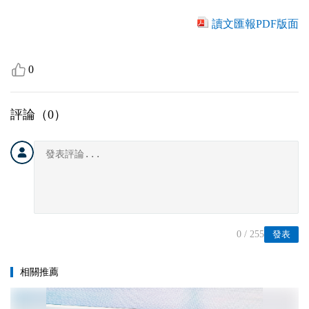
讀文匯報PDF版面
0
評論（
0
）
0
/ 255
發表
相關推薦