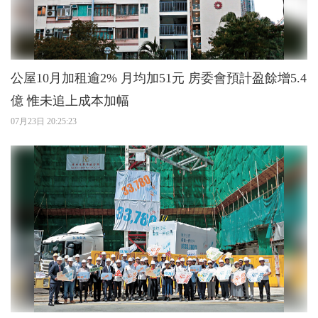
公屋10月加租逾2% 月均加51元 房委會預計盈餘增5.4
億 惟未追上成本加幅
07月23日 20:25:23