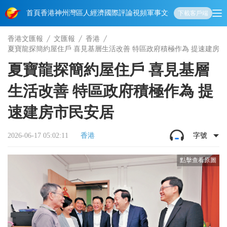
首頁
香港
神州
灣區人
經濟
國際
評論
視頻
軍事
文化
娛樂
生活
教育
體
下載客戶端
香港文匯報
文匯報
香港
夏寶龍探簡約屋住戶 喜見基層生活改善 特區政府積極作為 提速建房
夏寶龍探簡約屋住戶 喜見基層
生活改善 特區政府積極作為 提
速建房市民安居
2026-06-17 05:02:11
香港
字號