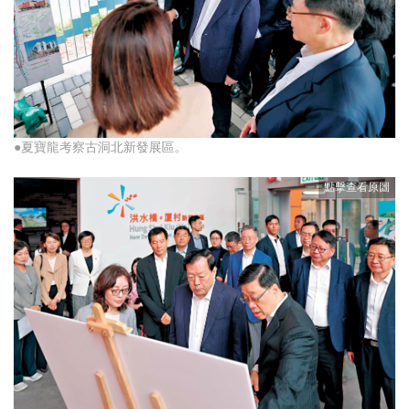
●夏寶龍考察古洞北新發展區。