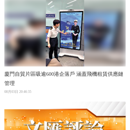
廈門自貿片區吸逾600港企落戶 涵蓋飛機租賃供應鏈
管理
08月03日 20:46:35