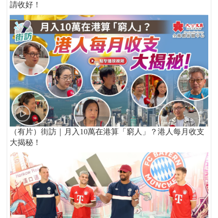
請收好！
（有片）街訪｜月入10萬在港算「窮人」？港人每月收支
大揭秘！