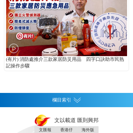
(有片) 消防處推介三款家居防災用品 四字口訣助市民熟
記操作步驟
欄目索引
首頁
文以載道 匯則興邦
香港
文匯報
香港仔
海外版
神州