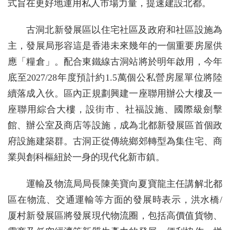
式旨在更好地運用私人市場力量，提速建設北都。
古洞北新發展區以住宅社區及政府和社區設施為
主，發展局形容這是香港未來幾年的一個重要房屋供
應「糧倉」。配合東鐵線古洞站將於明年啟用，今年
底至2027/28年度預計約1.5萬個公私營房屋單位將陸
續落成入伙。區內正規劃興建一座聯用辦公大樓及一
座聯用綜合大樓，設街市、社福設施、國際級劍擊
館、辦公室及商店等設施，成為北都新發展區首個政
府設施建築群。古洞正從傳統鄉郊轉型為集住宅、商
業與創科樞紐於一身的現代化新市鎮。
運輸及物流局局長陳美寶向夏寶龍主任講解北都
區在物流、交通運輸等方面的發展時表示，洪水橋/
厦村新發展區將發展現代物流圈，包括高價值貨物、