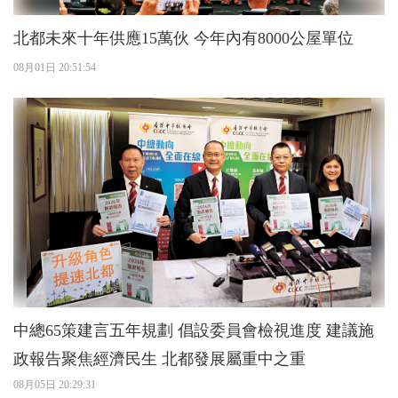
北都未來十年供應15萬伙 今年內有8000公屋單位
08月01日 20:51:54
中總65策建言五年規劃 倡設委員會檢視進度 建議施
政報告聚焦經濟民生 北都發展屬重中之重
08月05日 20:29:31