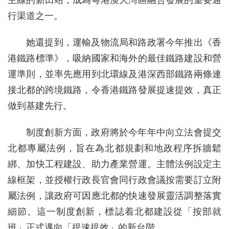
主線的新田站，成為粵港澳大灣區融合發展的重要通
行渠道之一。
她還提到，運輸及物流局和路政署今年推出《香
港鐵路標準》，吸納國家和海外的最佳鐵路建設和營
運準則，並率先應用到北環線及港深西部鐵路兩條連
接北都的跨境鐵路，令香港鐵路發展提速提效，真正
做到基建先行。
制度創新方面，政府將於今年年中向立法會提交
北都專屬法例，旨在為北都規劃和地政程序拆牆鬆
綁、加快工程建設、助力產業營運。主體法例設定主
線框架，並授權行政長官會同行政會議按需要訂立附
屬法例，讓政府可因應北都的快速發展靈活調整落實
細節。這一制度創新，標誌着北都建設從「按部就
班」正式邁向「提速提效」的新台階。