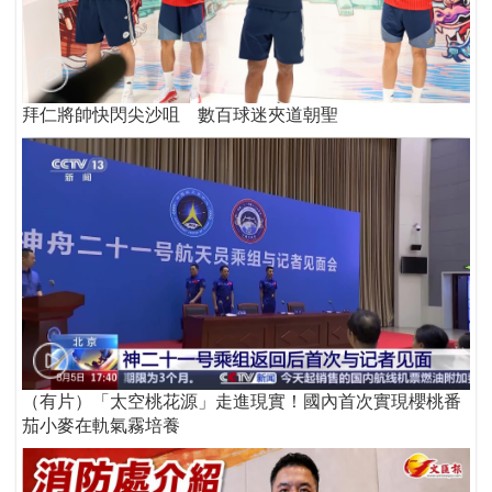
拜仁將帥快閃尖沙咀 數百球迷夾道朝聖
（有片）「太空桃花源」走進現實！國內首次實現櫻桃番
茄小麥在軌氣霧培養