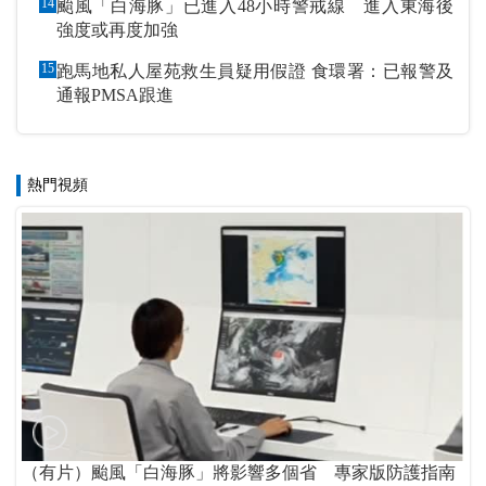
14
颱風「白海豚」已進入48小時警戒線 進入東海後
強度或再度加強
15
跑馬地私人屋苑救生員疑用假證 食環署：已報警及
通報PMSA跟進
熱門視頻
（有片）颱風「白海豚」將影響多個省 專家版防護指南