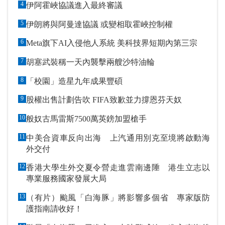
4
伊阿霍峽協議進入最終審議
5
伊朗將與阿曼達協議 或變相取霍峽控制權
6
Meta旗下AI入侵他人系統 美科技界短期內第三宗
7
胡塞武裝稱一天內襲擊兩艘沙特油輪
8
「校園」造星九年成果豐碩
9
股權出售計劃告吹 FIFA致歉並力撐恩芬天奴
10
般奴古馬雷斯7500萬英鎊加盟槍手
11
中美合資車反向出海 上汽通用別克至境將啟動海
外交付
12
香港大學生外交夏令營走進雲南邊陲 港生立志以
專業服務國家發展大局
13
（有片）颱風「白海豚」將影響多個省 專家版防
護指南請收好！