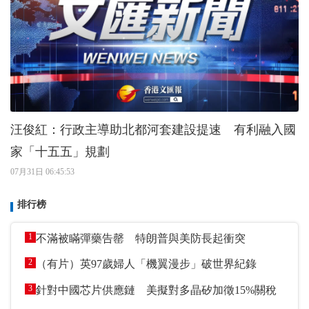
汪俊紅：行政主導助北都河套建設提速 有利融入國
家「十五五」規劃
07月31日 06:45:53
排行榜
1
不滿被瞞彈藥告罄 特朗普與美防長起衝突
2
（有片）英97歲婦人「機翼漫步」破世界紀錄
3
針對中國芯片供應鏈 美擬對多晶矽加徵15%關稅