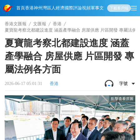
首頁
香港
神州
灣區人
經濟
國際
評論
視頻
軍事
文化
娛樂
生活
教育
體
下載客戶端
香港文匯報
文匯報
香港
夏寶龍考察北都建設進度 涵蓋產學融合 房屋供應 片區開發 專屬法例
夏寶龍考察北都建設進度 涵蓋
產學融合 房屋供應 片區開發 專
屬法例各方面
2026-06-17 05:01:31
香港
字號