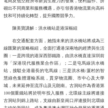
電商及低空經濟等新質生產力的發展，便利協作、拼
砌出不同商業和服務機遇，亦引領香港物流業向高科
技和可持續化轉型，提升國際競爭力。
陳美寶講解：洪水橋站是港深樞紐
在交通配套方面，她指未來的洪水橋站將成為三
線匯聚的策略樞紐，全面打通港深兩地的經濟與生活
圈：一是跨境的港深西部鐵路，由洪水橋直達深圳前
海「深港現代服務業合作區」；二是屯馬線洪水橋
站，接駁全港最長的屯馬線；三是洪水橋/厦村的智
慧綠色集體運輸系統，貫穿物流圈、市中心及大學
城，未來延伸至流浮山及元朗南。古洞站作為香港第
100個重鐵站將於明年投入服務，北環線主線將連接
古洞站到錦上路站，支線由新皇崗口岸連接到北環線