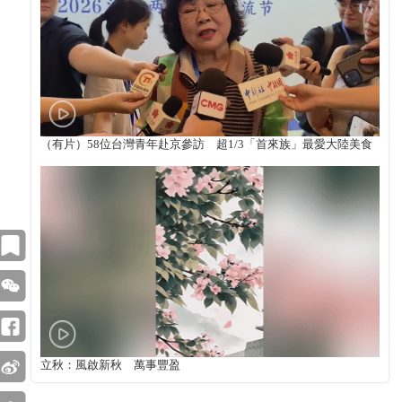
（有片）58位台灣青年赴京參訪 超1/3「首來族」最愛大陸美食
立秋：風啟新秋 萬事豐盈