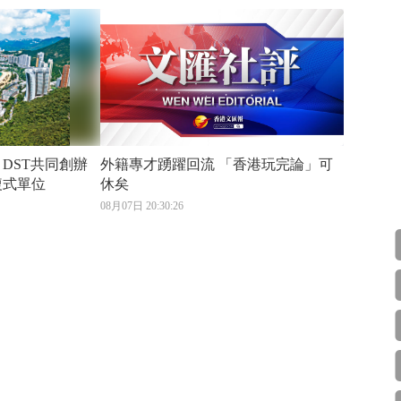
辦
外籍專才踴躍回流 「香港玩完論」可
複式單位
休矣
08月07日 20:30:26