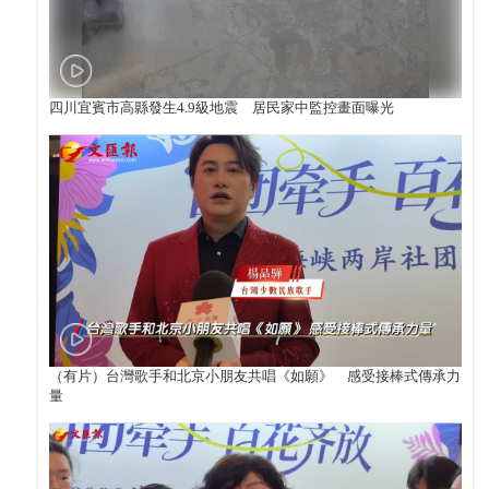
四川宜賓市高縣發生4.9級地震 居民家中監控畫面曝光
（有片）台灣歌手和北京小朋友共唱《如願》 感受接棒式傳承力
量