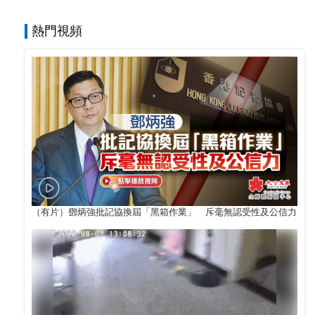
熱門視頻
（有片）鄧炳強批記協換屆「黑箱作業」 斥毫無認受性及公信力