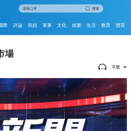
搜索
國際
評論
視頻
軍事
文化
娛樂
生活
教育
體育
市場
字號