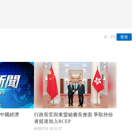
0
/ 255
發表
中國經濟
行政長官與東盟秘書長會面 爭取持份
者挺港加入RCEP
08月07日 20:31:37