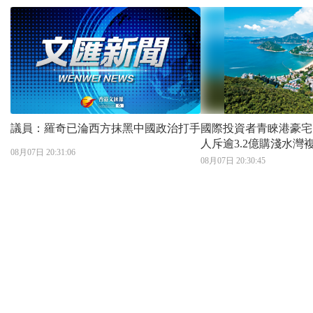
議員：羅奇已淪西方抹黑中國政治打手
國際投資者青睞港豪宅 DST共同創
人斥逾3.2億購淺水灣
08月07日 20:31:06
08月07日 20:30:45