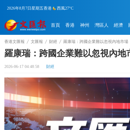
2026年8月7日
星期五
香港
西風
27°C
首頁
香港
神州
灣區人
經濟
香港文匯報
文匯報
財經
羅康瑞：跨國企業難以忽視內地市場
羅康瑞：跨國企業難以忽視內地
2026-06-17 04:48:58
財經