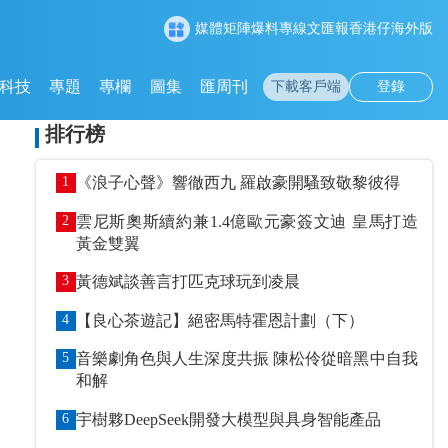
媒體矩陣
爆料專線
文匯報
香港仔
海外版
科技
專題
專欄
圖集
匯周刊
下載客戶端
登錄
排行榜
1
《浪子心聲》響徹西九 羅啟豪開騷致敬黎彼得
2
雲尼斯奧斯續約兼1.4億歐元豪簽文迪 皇馬打造
黃金雙翼
3
黃德斌談善言打匹克球玩到凌晨
4
【良心茶遊記】絕密馬特霍恩計劃（下）
5
音樂劇角色與人生深度共振 陳松伶從暗黑中自我
和解
6
宇樹夥DeepSeek開發大模型與具身智能產品