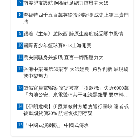
7
南美盟友護航 阿根廷足總力撐恩芬天奴
8
查福特四千五百萬英鎊投列斯聯 成史上第三貴門
將
9
跟着《主角》遊陝西 聽原生秦腔感受關中風情
10
國際青少年籃球賽8·13上海開賽
11
農夫開騷身兼多職 直言一腳踢壓力大
12
香港中樂團第50樂季 大師經典+跨界創新 展現紛
繁中樂魅力
13
墮假官員電騙案 富婆被當「提款機」失近6900萬
「內地公安」來電聲稱其干犯洗黑錢罪 要求轉賬
到指定戶口作「保證金」
14
【伊朗危機】伊擬禁敵對方船隻通行霍峽 違者或
被重罰貨價20% 航運恢復期存疑
15
「中國式演劇觀」 中國式傳承