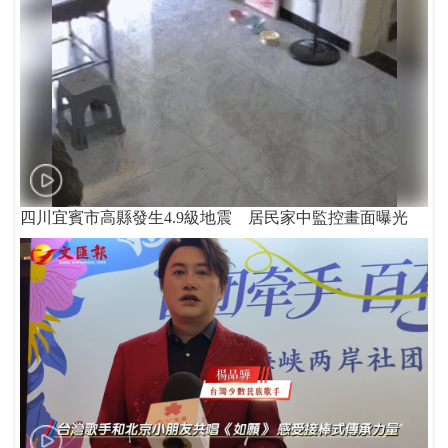
四川宜賓市高縣發生4.9級地震 居民家中監控畫面曝光