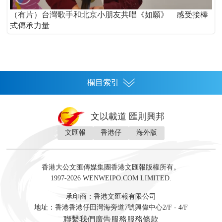
（有片）台灣歌手和北京小朋友共唱《如願》 感受接棒
式傳承力量
欄目索引
首頁
文以載道 匯則興邦
香港
文匯報
香港仔
海外版
神州
灣區生活
灣區企業
灣區文化
灣區旅遊
灣區人
灣區人才
灣區政策
灣區服務易
經濟
財經
地產
投資
財評
數字經濟
經湋論
香港大公文匯傳媒集團香港文匯報版權所有。
國際
1997-2026 WENWEIPO.COM LIMITED.
評論
社評
評論
快評
來論
視頻
新聞
訪談
直播
經湋論
承印商：香港文匯報有限公司
軍事
地址：香港香港仔田灣海旁道7號興偉中心2/F - 4/F
文化
文博
藝術
文學
聯繫我們
廣告服務
服務條款