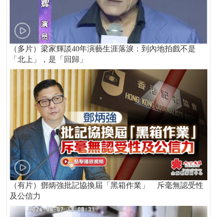
（多片）梁家輝談40年演藝生涯落淚：到內地拍戲不是
「北上」，是「回歸」
（有片）鄧炳強批記協換屆「黑箱作業」 斥毫無認受性
及公信力