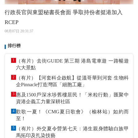
行政長官與東盟秘書長會面 爭取持份者挺港加入
RCEP
08月07日 20:31:37
排行榜
1
（有片）去街GUIDE 第三期 港島電車遊 一路暢遊
六大景點
2
（有片）【河套科企啟航】從溫哥華到河套 生物科
企Pinnacle打造灣區「細胞工廠」
3
惠及1500戶深水埗舊樓居民！「米粒行動」匯聚中
資港企義工力量深耕社區
4
歡歌一夏！《CMG夏日歌會》（榆林站）如約而
至！
5
（有片）外交夏令營第七天：港生親身體驗白族甲
馬拓印及扎染技藝