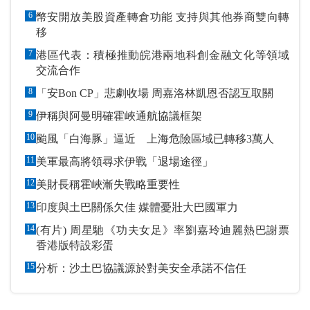
6
幣安開放美股資產轉倉功能 支持與其他券商雙向轉
移
7
港區代表：積極推動皖港兩地科創金融文化等領域
交流合作
8
「安Bon CP」悲劇收場 周嘉洛林凱恩否認互取關
9
伊稱與阿曼明確霍峽通航協議框架
10
颱風「白海豚」逼近 上海危險區域已轉移3萬人
11
美軍最高將領尋求伊戰「退場途徑」
12
美財長稱霍峽漸失戰略重要性
13
印度與土巴關係欠佳 媒體憂壯大巴國軍力
14
(有片) 周星馳《功夫女足》率劉嘉玲迪麗熱巴謝票
香港版特設彩蛋
15
分析：沙土巴協議源於對美安全承諾不信任