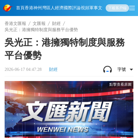
首頁
香港
神州
灣區人
經濟
國際
評論
視頻
軍事
文化
娛樂
生活
教育
體
下載客戶端
香港文匯報
文匯報
財經
吳光正：港擁獨特制度與服務平台優勢
吳光正：港擁獨特制度與服務
平台優勢
2026-06-17 04:47:28
財經
字號