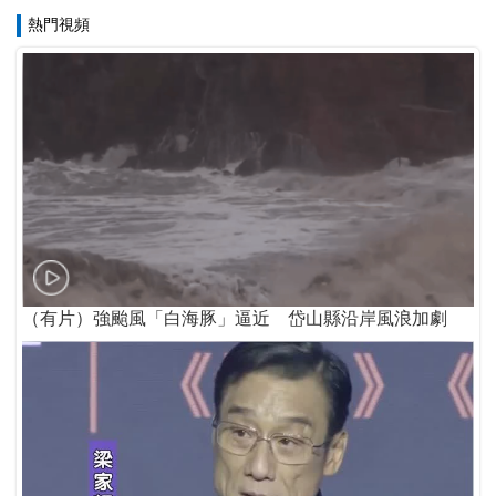
熱門視頻
（有片）強颱風「白海豚」逼近 岱山縣沿岸風浪加劇