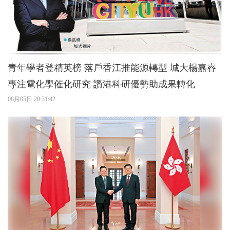
青年學者登精英榜 落戶香江推能源轉型 城大楊嘉睿
專注電化學催化研究 讚港科研優勢助成果轉化
08月05日 20:31:42