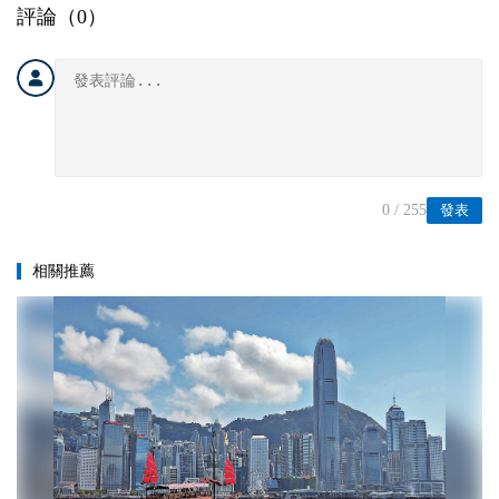
評論（
0
）
0
/ 255
發表
相關推薦