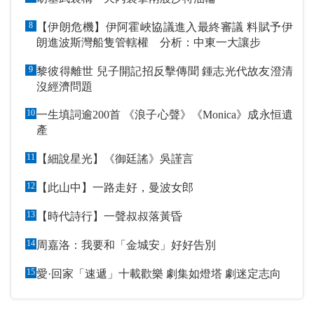
8
【伊朗危機】伊阿霍峽協議進入最終審議 料賦予伊
朗進波斯灣船隻管轄權 分析：中東一大讓步
9
黎彼得離世 兒子開記招反擊傳聞 鍾志光代故友澄清
沒經濟問題
10
一生填詞逾200首 《浪子心聲》《Monica》成永恒遺
產
11
【細說星光】《御廷謠》吳謹言
12
【此山中】一路走好，曼波女郎
13
【時代詩行】一聲叔叔落黃昏
14
周嘉洛：我要和「金城安」好好告別
15
愛·回家「速遞」十載歡樂 劇集如燈塔 劇迷定志向