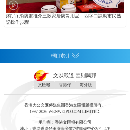
(有片) 消防處推介三款家居防災用品 四字口訣助市民熟
記操作步驟
欄目索引
首頁
文以載道 匯則興邦
香港
文匯報
香港仔
海外版
神州
灣區生活
灣區企業
灣區文化
灣區旅遊
灣區人
灣區人才
灣區政策
灣區服務易
經濟
財經
地產
投資
財評
數字經濟
經湋論
香港大公文匯傳媒集團香港文匯報版權所有。
國際
1997-2026 WENWEIPO.COM LIMITED.
評論
社評
評論
快評
來論
視頻
新聞
訪談
直播
經湋論
承印商：香港文匯報有限公司
軍事
地址：香港香港仔田灣海旁道7號興偉中心2/F - 4/F