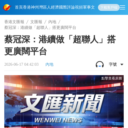
首頁
香港
神州
灣區人
經濟
國際
評論
視頻
軍事
文化
娛樂
生活
教育
體
下載客戶端
香港文匯報
文匯報
內地
蔡冠深：港續做「超聯人」搭更廣闊平台
蔡冠深：港續做「超聯人」搭
更廣闊平台
2026-06-17 04:42:03
內地
字號