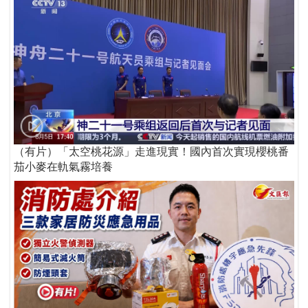
（有片）「太空桃花源」走進現實！國內首次實現櫻桃番
茄小麥在軌氣霧培養