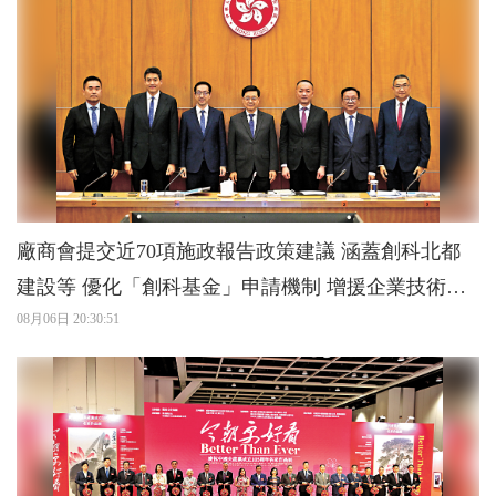
廠商會提交近70項施政報告政策建議 涵蓋創科北都
建設等 優化「創科基金」申請機制 增援企業技術應
用
08月06日 20:30:51