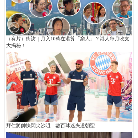
（有片）街訪｜月入10萬在港算「窮人」？港人每月收支
大揭秘！
拜仁將帥快閃尖沙咀 數百球迷夾道朝聖