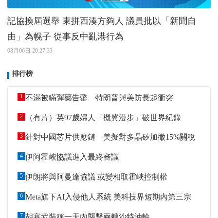
記協換屆選舉 東拼西湊方夠人 議員批以「新聞自
由」為幌子 從事反中亂港行為
08月06日 20:27:33
排行榜
1
不滿被瞞彈藥告罄 特朗普與美防長起衝突
2
（有片）英97歲婦人「機翼漫步」破世界紀錄
3
針對中國芯片供應鏈 美擬對多晶矽加徵15%關稅
4
伊阿霍峽協議進入最終審議
5
伊朗將與阿曼達協議 或變相取霍峽控制權
6
Meta旗下AI入侵他人系統 美科技界短期內第三宗
7
胡塞武裝稱一天內襲擊兩艘沙特油輪