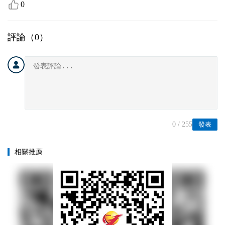
0
評論（
0
）
0
/ 255
發表
相關推薦