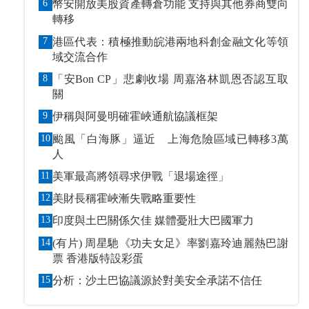
6
幣安開放美股資產轉倉功能 支持與其他券商雙向
轉移
7
港區代表：積極推動皖港兩地科創金融文化等領
域交流合作
8
「安Bon CP」悲劇收場 周嘉洛林凱恩否認互取
關
9
伊稱與阿曼明確霍峽通航協議框架
10
颱風「白海豚」逼近 上海危險區域已轉移3萬
人
11
美軍最高將領尋求伊戰「退場途徑」
12
美財長稱霍峽漸失戰略重要性
13
印度與土巴關係欠佳 媒體憂壯大巴國軍力
14
(有片) 周星馳《功夫女足》率劉嘉玲迪麗熱巴謝
票 香港版特設彩蛋
15
分析：沙土巴協議源於對美安全承諾不信任