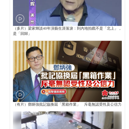
（多片）梁家輝談40年演藝生涯落淚：到內地拍戲不是「北上」，
是「回歸」
（有片）鄧炳強批記協換屆「黑箱作業」 斥毫無認受性及公信力