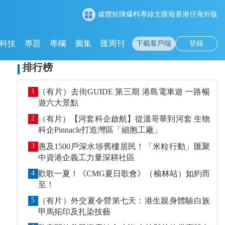
媒體矩陣
爆料專線
文匯報
香港仔
海外版
科技
專題
專欄
圖集
匯周刊
下載客戶端
登錄
排行榜
1
（有片）去街GUIDE 第三期 港島電車遊 一路暢
遊六大景點
2
（有片）【河套科企啟航】從溫哥華到河套 生物
科企Pinnacle打造灣區「細胞工廠」
3
惠及1500戶深水埗舊樓居民！「米粒行動」匯聚
中資港企義工力量深耕社區
4
歡歌一夏！《CMG夏日歌會》（榆林站）如約而
至！
5
（有片）外交夏令營第七天：港生親身體驗白族
甲馬拓印及扎染技藝