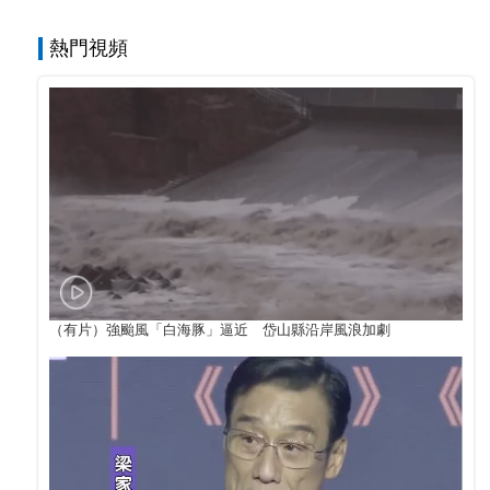
熱門視頻
（有片）強颱風「白海豚」逼近 岱山縣沿岸風浪加劇