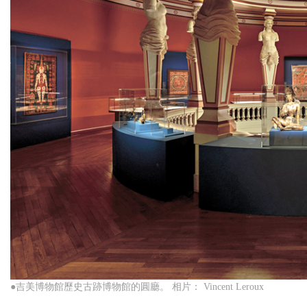
●吉美博物館歷史古跡博物館的圓廳。 相片： Vincent Leroux