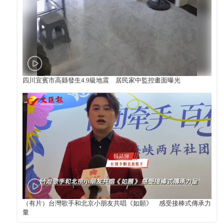
四川宜賓市高縣發生4.9級地震 居民家中監控畫面曝光
（有片）台灣歌手和北京小朋友共唱《如願》 感受接棒式傳承力
量