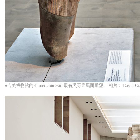
●吉美博物館的Khmer courtyard展有吳哥窟馬面雕塑。 相片： David Gianc