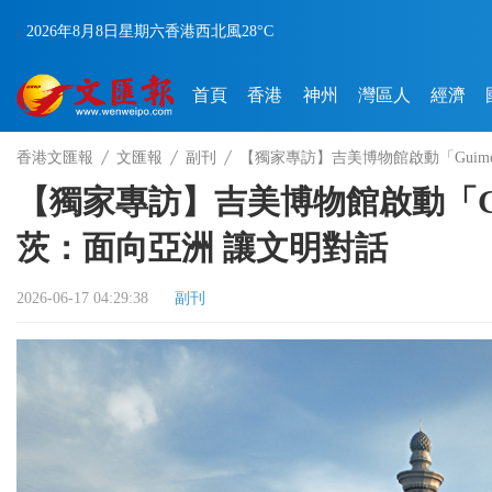
2026年8月8日
星期六
香港
西北風
28°C
首頁
香港
神州
灣區人
經濟
香港文匯報
文匯報
副刊
【獨家專訪】吉美博物館啟動「Guime
【獨家專訪】吉美博物館啟動「Gui
茨：面向亞洲 讓文明對話
2026-06-17 04:29:38
副刊