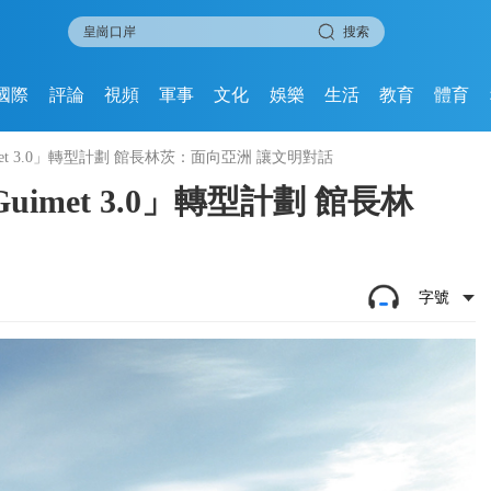
搜索
國際
評論
視頻
軍事
文化
娛樂
生活
教育
體育
t 3.0」轉型計劃 館長林茨：面向亞洲 讓文明對話
met 3.0」轉型計劃 館長林
字號