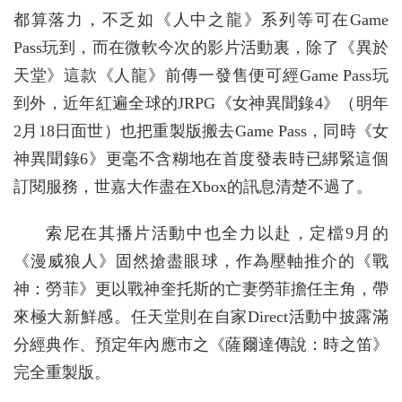
都算落力，不乏如《人中之龍》系列等可在Game
Pass玩到，而在微軟今次的影片活動裏，除了《異於
天堂》這款《人龍》前傳一發售便可經Game Pass玩
到外，近年紅遍全球的JRPG《女神異聞錄4》（明年
2月18日面世）也把重製版搬去Game Pass，同時《女
神異聞錄6》更毫不含糊地在首度發表時已綁緊這個
訂閱服務，世嘉大作盡在Xbox的訊息清楚不過了。
索尼在其播片活動中也全力以赴，定檔9月的
《漫威狼人》固然搶盡眼球，作為壓軸推介的《戰
神：勞菲》更以戰神奎托斯的亡妻勞菲擔任主角，帶
來極大新鮮感。任天堂則在自家Direct活動中披露滿
分經典作、預定年內應市之《薩爾達傳說：時之笛》
完全重製版。