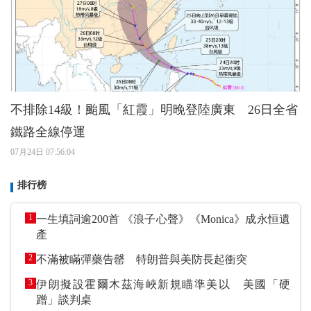
不排除14級！颱風「紅霞」明晚登陸廣東 26日全省
鐵路全線停運
07月24日 07:56:04
排行榜
1
一生填詞逾200首 《浪子心聲》《Monica》成永恒遺
產
2
不滿被瞞彈藥告罄 特朗普與美防長起衝突
3
伊朗擬設霍爾木茲海峽新規瞄準美以 美國「硬
蹭」談判桌