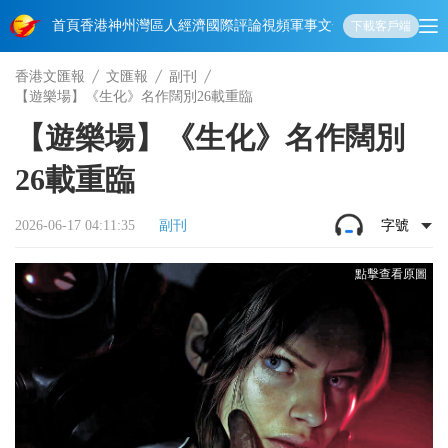
首頁
香港
神州
灣區人
經濟
國際
評論
視頻
軍事
文化
娛樂
生活
教育
體
下載客戶端
香港文匯報
文匯報
副刊
【遊樂場】《生化》名作闊別26載重臨
【遊樂場】《生化》名作闊別
26載重臨
2026-06-17 04:11:35
副刊
字號