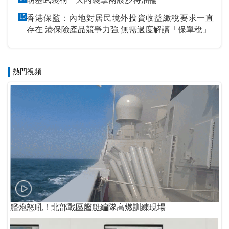
15
香港保監：內地對居民境外投資收益繳稅要求一直
存在 港保險產品競爭力強 無需過度解讀「保單稅」
熱門視頻
艦炮怒吼！北部戰區艦艇編隊高燃訓練現場