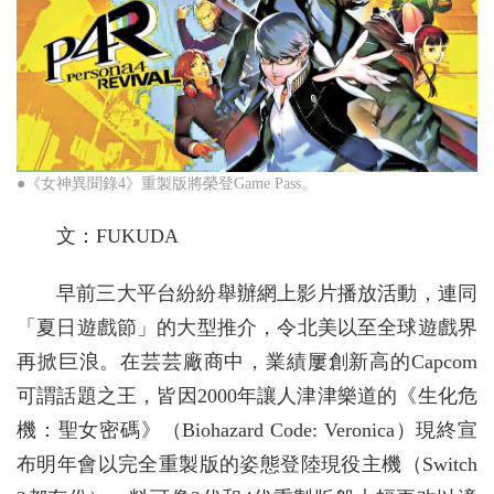
●《女神異聞錄4》重製版將榮登Game Pass。
文：FUKUDA
早前三大平台紛紛舉辦網上影片播放活動，連同
「夏日遊戲節」的大型推介，令北美以至全球遊戲界
再掀巨浪。在芸芸廠商中，業績屢創新高的Capcom
可謂話題之王，皆因2000年讓人津津樂道的《生化危
機：聖女密碼》（Biohazard Code: Veronica）現終宣
布明年會以完全重製版的姿態登陸現役主機（Switch