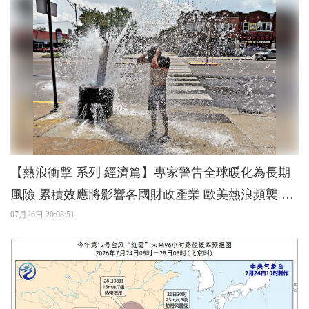
【熱浪衝擊 系列 經濟篇】專家警告全球暖化為長期
風險 累積效應將影響各國財政產業 歐美熱浪頻襲 世
界經濟臨考驗
07月26日 20:08:51