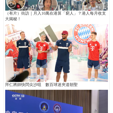
（有片）街訪｜月入10萬在港算「窮人」？港人每月收支
大揭秘！
拜仁將帥快閃尖沙咀 數百球迷夾道朝聖