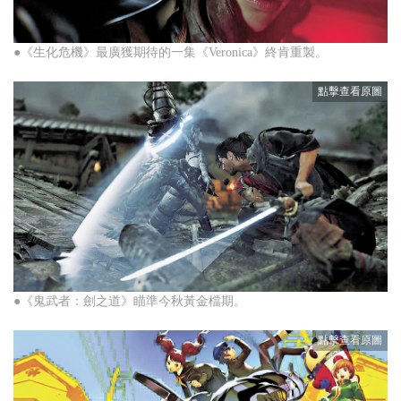
●《生化危機》最廣獲期待的一集《Veronica》終肯重製。
●《鬼武者：劍之道》瞄準今秋黃金檔期。