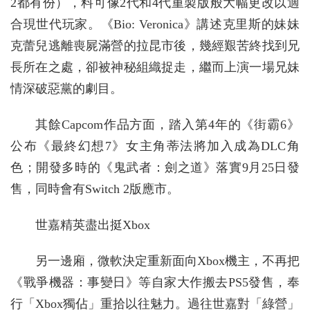
2都有份），料可像2代和4代重製版般大幅更改以適
合現世代玩家。《Bio: Veronica》講述克里斯的妹妹
克蕾兒逃離喪屍滿營的拉昆市後，幾經艱苦終找到兄
長所在之處，卻被神秘組織捉走，繼而上演一場兄妹
情深破惡黨的劇目。
其餘Capcom作品方面，踏入第4年的《街霸6》
公布《最終幻想7》女主角蒂法將加入成為DLC角
色；開發多時的《鬼武者：劍之道》落實9月25日發
售，同時會有Switch 2版應市。
世嘉精英盡出挺Xbox
另一邊廂，微軟決定重新面向Xbox機主，不再把
《戰爭機器：事變日》等自家大作搬去PS5發售，奉
行「Xbox獨佔」重拾以往魅力。過往世嘉對「綠營」