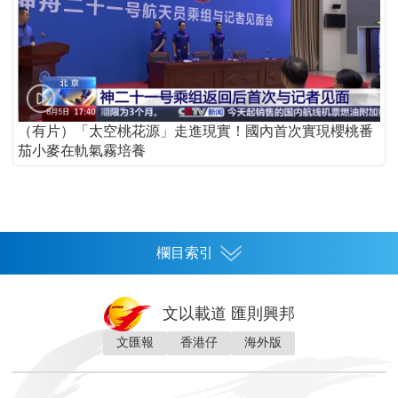
（有片）「太空桃花源」走進現實！國內首次實現櫻桃番
茄小麥在軌氣霧培養
欄目索引
首頁
文以載道 匯則興邦
香港
文匯報
香港仔
海外版
神州
灣區生活
灣區企業
灣區文化
灣區旅遊
灣區人
灣區人才
灣區政策
灣區服務易
經濟