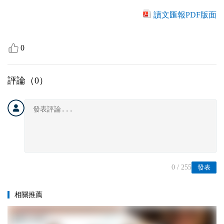
讀文匯報PDF版面
0
評論（
0
）
0
/ 255
發表
相關推薦