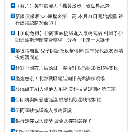
4
（有片）英97歲婦人「機翼漫步」破世界紀錄
5
新銀債保底4.25厘歷來第二高 本月21日開始認購 銀
行建議認購20至30手
6
【伊朗危機】伊阿霍峽協議進入最終審議 料賦予伊
朗進波斯灣船隻管轄權 分析：中東一大讓步
7
黎彼得離世 兒子開記招反擊傳聞 鍾志光代故友澄清
沒經濟問題
8
針對中國芯片供應鏈 美擬對多晶矽加徵15%關稅
9
艦炮怒吼！北部戰區艦艇編隊高燃訓練現場
10
Meta旗下AI入侵他人系統 美科技界短期內第三宗
11
伊朗將與阿曼達協議 或變相取霍峽控制權
12
伊阿霍峽協議進入最終審議
13
銀行定存四大優勢 資金及存期選擇多
14
胡塞武裝稱一天內襲擊兩艘沙特油輪