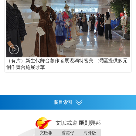
（有片）新生代舞台創作者展現獨特審美 灣區提供多元
創作舞台施展才華
欄目索引
首頁
文以載道 匯則興邦
香港
文匯報
香港仔
海外版
神州