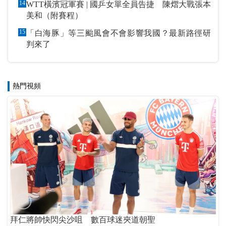
14
WTT橫濱冠軍賽 | 國乒女單全員告捷 陳熠大戰張本
美和（附賽程）
15
「白海豚」等三颱風會不會影響我國？最新路徑研
判來了
熱門視頻
拜仁將帥快閃尖沙咀 數百球迷夾道朝聖