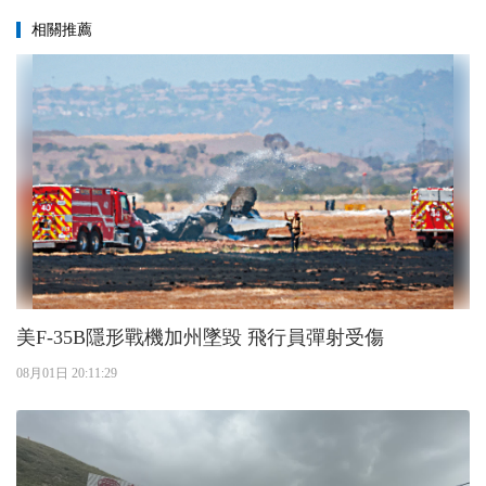
相關推薦
美F-35B隱形戰機加州墜毀 飛行員彈射受傷
08月01日 20:11:29