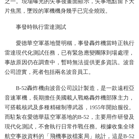
之一。現場曝光的失事後畫面顯示，失事地點留下大
片焦黑，墜毀的軍機機身幾乎已完全燒毀。
事發時執行雷達測試
愛德華空軍基地聲明稱，事發轟炸機當時正執行
雷達現代化測試任務，已有緊急應變團隊到場處理，
事故原因仍在調查中，暫時無法提供更多資訊。波音
公司證實，死者包括兩名波音員工。
B-52轟炸機由波音公司設計製造，是一款遠程亞
音速軍機，長期擔任美國載人戰略轟炸機部隊主力，
可搭載核武及多種精確制導武器，1955年開始服役。
而駐紮在愛德華茲空軍基地的B-52，主要用作研發及
現代化測試，不會執行日常作戰任務。根據收集全球
航空事故資料的「飛機事故檔案局」統計，這是B-52