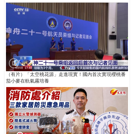
（有片）「太空桃花源」走進現實！國內首次實現櫻桃番
茄小麥在軌氣霧培養