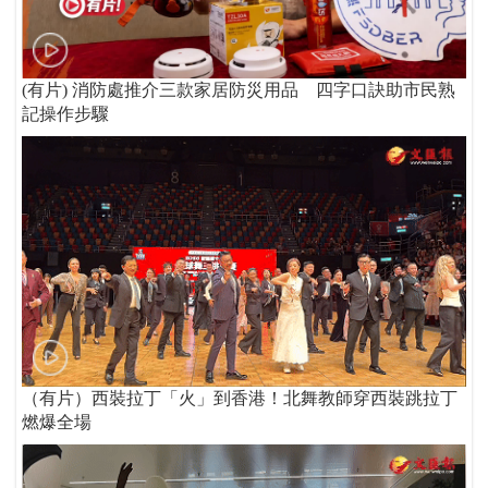
(有片) 消防處推介三款家居防災用品 四字口訣助市民熟
記操作步驟
（有片）西裝拉丁「火」到香港！北舞教師穿西裝跳拉丁
燃爆全場