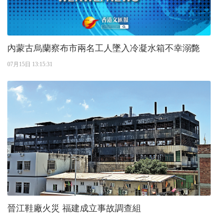
內蒙古烏蘭察布市兩名工人墜入冷凝水箱不幸溺斃
07月15日 13:15:31
晉江鞋廠火災 福建成立事故調查組