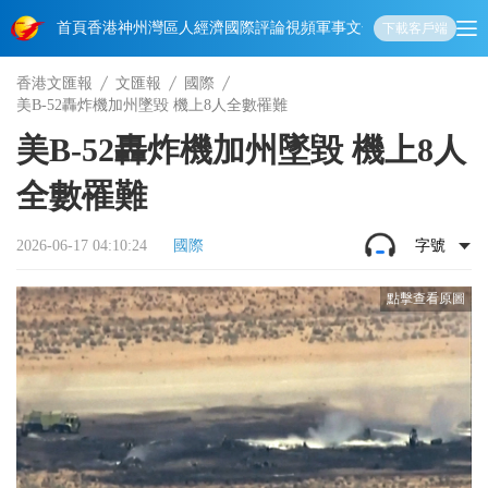
首頁
香港
神州
灣區人
經濟
國際
評論
視頻
軍事
文化
娛樂
生活
教育
體
下載客戶端
香港文匯報
文匯報
國際
美B-52轟炸機加州墜毀 機上8人全數罹難
美B-52轟炸機加州墜毀 機上8人
全數罹難
2026-06-17 04:10:24
國際
字號