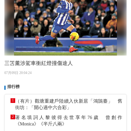
三笘薰涉駕車衝紅燈撞傷途人
07月09日 20:04:24
排行榜
1
（有片）觀塘重建戶陸續入伙新居「鴻鵠臺」 舊
街坊：「開心過中六合彩」
2
著名填詞人黎彼得去世享年76歲 曾創作
《Monica》《半斤八兩》