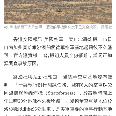
●失事地點留下大片焦黑，墜毀的軍機機身幾乎已完全燒毀。 路透社
香港文匯報訊 美國空軍一架B-52轟炸機，15日
自南加州莫哈維沙漠的愛德華空軍基地起飛後不久墜
毀，官方證實機上8名機組人員全數罹難，當局正加
緊調查事故原因。
路透社與法新社報道，愛德華空軍基地發布聲
明：「一架執行例行測試任務、載有8人的空軍B-52
同溫層堡壘轟炸機（Stratofortress），於當地時間上
午11時20分起飛不久後墜毀。」愛德華空軍基地位於
洛杉磯以北約95公里處，是美軍重要的軍事行動基地