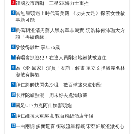
3
韓國股市熔斷 三星SK海力士重挫
4
當無厘頭遇上時代審美觀 《功夫女足》探索女性敘
事新可能
5
劉佩玥澄清男藝人黑名單非屬實 阮浩棕何沛珈大方
談「再續前緣」
6
黎彼得離世 享年76歲
7
演唱會抓逃犯！在逃人員剛出地鐵就被逮住
8
為《愛·回家》演員「友誼」解畫 單立文指滕麗名林
淑敏有脾氣
9
拜仁將帥快閃尖沙咀 數百球迷夾道朝聖
10
卡牌陀螺熱潮 周末好去處淘珍藏
11
國足U17力克阿仙奴響頭炮
12
拜仁維拉大軍壓境 數百粉絲酒店守候
13
一曲兩詞 多面驚喜 衝破流量標籤 宋亞軒展澄澈初心